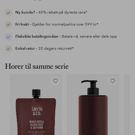
Ny kunde?
– 40% rabatt på dyreste vare*
Fri frakt
– Gjelder for normalpakke over 599 kr*
Fleksible betalingsmåter
– Betale nå, senere eller dele opp
Enkel retur
– 30 dagers returrett*
Hører til samme serie
Legg
Legg
til
til
favoritter
favoritter