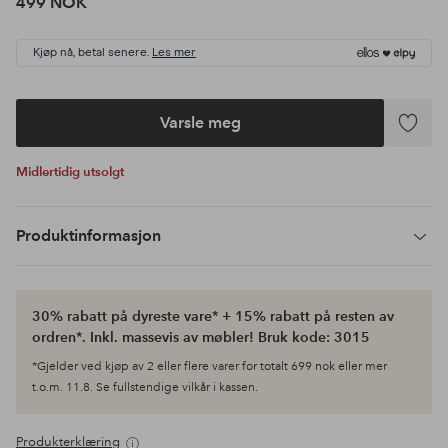
499 NOK
Kjøp nå, betal senere.
Les mer
Varsle meg
Legg
til
Midlertidig utsolgt
favoritte
Produktinformasjon
30% rabatt på dyreste vare* + 15% rabatt på resten av
ordren*. Inkl. massevis av møbler! Bruk kode: 3015
*Gjelder ved kjøp av 2 eller flere varer for totalt 699 nok eller mer
t.o.m. 11.8. Se fullstendige vilkår i kassen.
Produkterklæring