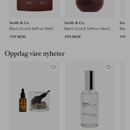
Smith & Co.
Smith & Co.
Smith
Black Oud & Saffron Refill Hand & Body Wash 400 ml
Black Oud & Saffron Hand & Body Wash 400 ml
199 NOK
299 NOK
199 
Oppdag våre nyheter
Legg
Legg
til
til
favoritter
favoritter