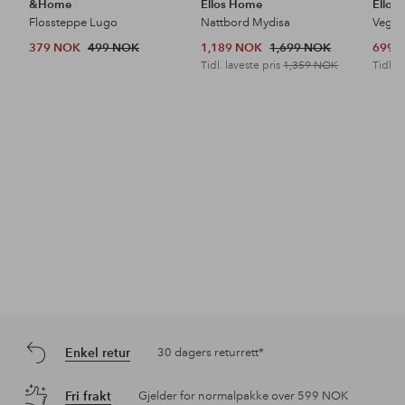
&Home
Ellos Home
Ellos
Flossteppe Lugo
Nattbord Mydisa
Veggh
379 NOK
499 NOK
1,189 NOK
1,699 NOK
699 
Tidl. laveste pris
1,359 NOK
Tidl. l
Enkel retur
30 dagers returrett*
Fri frakt
Gjelder for normalpakke over 599 NOK