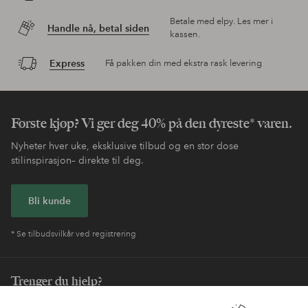
Betale med elpy. Les mer i
Handle nå, betal siden
kassen.
Express
Få pakken din med ekstra rask levering
Første kjøp? Vi ger deg 40% på den dyreste* varen.
Nyheter hver uke, eksklusive tilbud og en stor dose
stilinspirasjon– direkte til deg.
Bli kunde
* Se tilbudsvilkår ved registrering
Trenger du hjelp?
Du finner svar på de vanligste spørsmålene i vår FAQ. Du finner