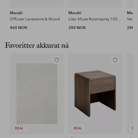
Meraki
Meraki
Merak
Diffuser Lavastone & Wood
Lilac Muse Roomspray 100 Ml
460 NOK
280 NOK
280 
Favoritter akkurat nå
Legg
Legg
til
til
favoritter
favoritter
DEAL
DEAL
DE