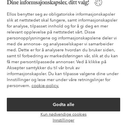
Dine informsajonskapsler, ditt valg!
også informasjon om hvordan du kan kontakte oss.
Ellos benytter seg av obligatoriske informasjonskapsler
slik at nettstedet skal fungere, samt informasjonskapsler
Kundeservice
Bestilling
Betalingsmåte
Lev
for analyse, tilpasset innhold og for å gi deg en mer
relevant opplevelse på nettstedet vårt. Disse
personopplysningene og informasjonskapslene deler vi
Mine sider
med de annonse- og analyseselskaper vi samarbeider
med. Dette er for å analysere hvordan du bruker siden,
samt til forbedring av markedsføringen vår, slik at du kan
Om Ellos
få mer persontilpassede annonser. Ved å klikke på
Aksepter samtykker du til vår bruk av
informasjonskapsler. Du kan tilpasse valgene dine under
Våre tjenester
Innstillinger og lese mer under våre retningslinjer for
personvern.
cookie-policy.
Vilkår
Godta alle
Venner
Kun nødvendige cookies
Åpne
Innstillinger
chat-