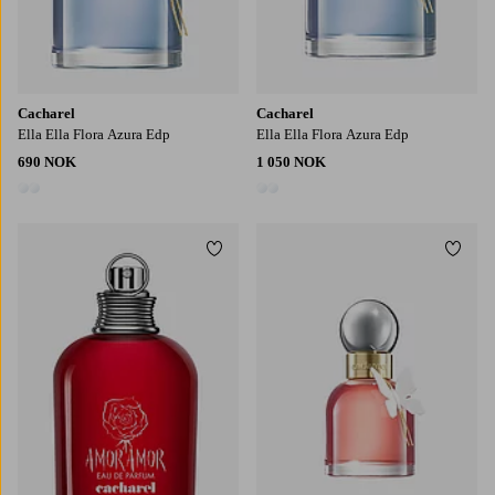
Cacharel
Cacharel
Ella Ella Flora Azura Edp
Ella Ella Flora Azura Edp
690 NOK
1 050 NOK
2 farger
2 farger
Legg til favoritter
Legg t