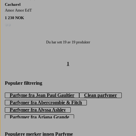
Cacharel
Amor Amor EdT
1 230 NOK
2 farger
Du har sett 19 av 19 produkter
1
Populær filtrering
Parfyme fra Jean Paul Gaultier
Clean parfymer
Parfymer fra Abercrombie & Fitch
Parfymer fra Alyssa Ashley
Parfymer fra Ariana Grande
Parfymer fra Billie Eilish
Parfymer fra Calvin Klein
Parfymer fra Coach
Parfymer fra Elie Saab
Populære merker innen Parfyme