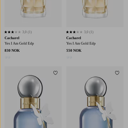
3,0
(1)
3,0
(1)
3,0 basert på 1 karaktergivninger
3,0 basert på 1 karaktergivninger
Cacharel
Cacharel
Yes I Am Gold Edp
Yes I Am Gold Edp
830 NOK
550 NOK
2 farger
2 farger
Legg til favoritter
Legg t