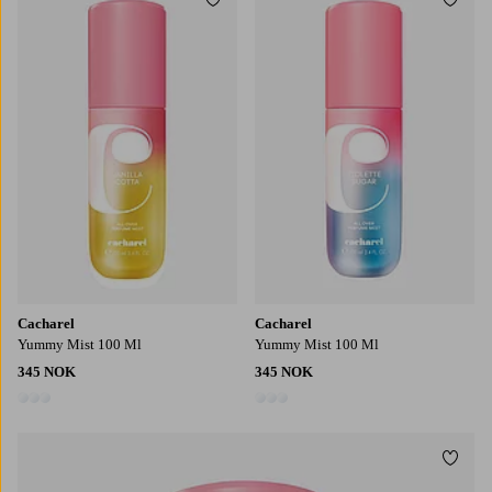
Legg til favoritter
Legg t
Cacharel
Cacharel
Yummy Mist 100 Ml
Yummy Mist 100 Ml
345 NOK
345 NOK
3 farger
3 farger
Legg t