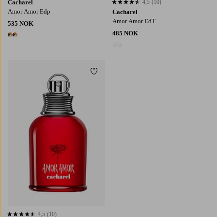
Cacharel
4,5
(10)
4,5 basert på 10 karaktergivninger
Amor Amor Edp
Cacharel
Amor Amor EdT
535 NOK
485 NOK
2 farger
2 farger
Legg til favoritter
4,5
(10)
4,5 basert på 10 karaktergivninger