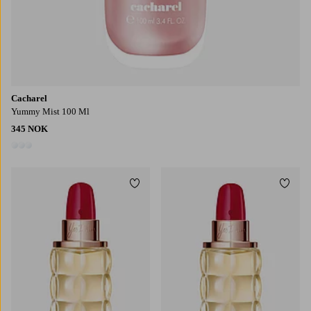
Cacharel
Yummy Mist 100 Ml
345 NOK
3 farger
Legg til favoritter
Legg t