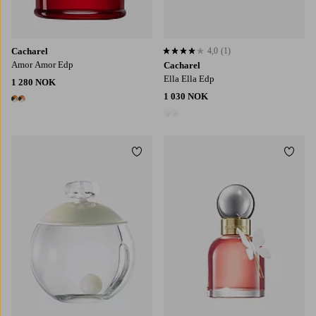
Cacharel
4,0
(1)
4,0 basert på 1 karaktergivninger
Amor Amor Edp
Cacharel
Ella Ella Edp
1 280 NOK
1 030 NOK
2 farger
2 farger
Legg til favoritter
Legg t