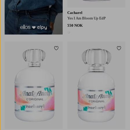
Cacharel
Yes I Am Bloom Up EdP
550 NOK
1 farge
Legg til favoritter
Legg t