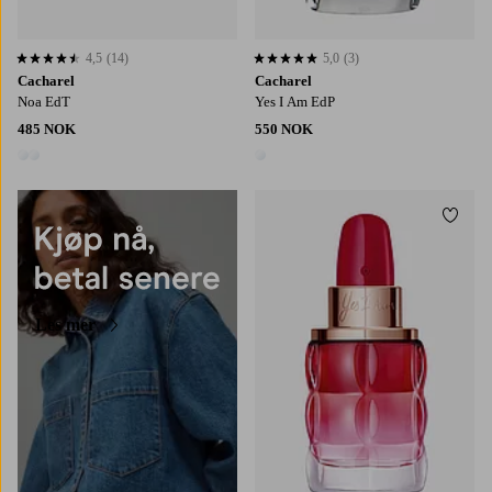
4,5
(14)
5,0
(3)
4,5 basert på 14 karaktergivninger
5,0 basert på 3 karaktergivninger
Cacharel
Cacharel
Noa EdT
Yes I Am EdP
485 NOK
550 NOK
2 farger
1 farge
Legg t
Les mer