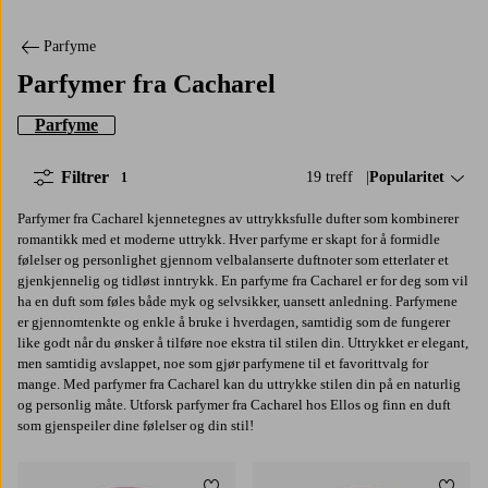
Parfyme
Parfymer fra Cacharel
Parfyme
Filtrer
19 treff
Sorter på:
Popularitet
1
Parfymer fra Cacharel kjennetegnes av uttrykksfulle dufter som kombinerer
romantikk med et moderne uttrykk. Hver parfyme er skapt for å formidle
følelser og personlighet gjennom velbalanserte duftnoter som etterlater et
gjenkjennelig og tidløst inntrykk. En parfyme fra Cacharel er for deg som vil
ha en duft som føles både myk og selvsikker, uansett anledning. Parfymene
er gjennomtenkte og enkle å bruke i hverdagen, samtidig som de fungerer
like godt når du ønsker å tilføre noe ekstra til stilen din. Uttrykket er elegant,
men samtidig avslappet, noe som gjør parfymene til et favorittvalg for
mange. Med parfymer fra Cacharel kan du uttrykke stilen din på en naturlig
og personlig måte. Utforsk parfymer fra Cacharel hos Ellos og finn en duft
som gjenspeiler dine følelser og din stil!