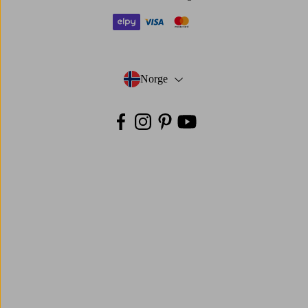
elpy
visa
mastercard
Norge
- Velg land
Facebook
Instagram
Pinterest
Youtube