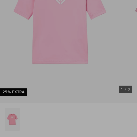
1
/
3
25% EXTRA