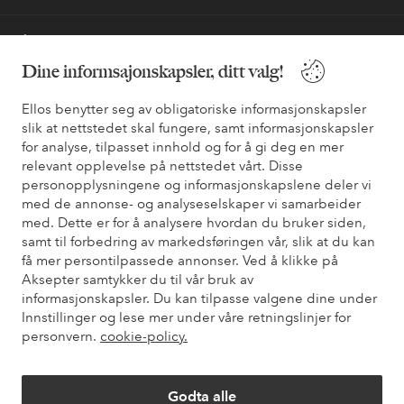
Våre tjenester
Dine informsajonskapsler, ditt valg!
Vilkår
Ellos benytter seg av obligatoriske informasjonskapsler
slik at nettstedet skal fungere, samt informasjonskapsler
Venner
for analyse, tilpasset innhold og for å gi deg en mer
relevant opplevelse på nettstedet vårt. Disse
personopplysningene og informasjonskapslene deler vi
med de annonse- og analyseselskaper vi samarbeider
Sikre betalinger - Betal direkte eller del opp
med. Dette er for å analysere hvordan du bruker siden,
samt til forbedring av markedsføringen vår, slik at du kan
Vil du vite mer om
våre betalingsalternativer
?
få mer persontilpassede annonser. Ved å klikke på
elpy
elpy
Aksepter samtykker du til vår bruk av
informasjonskapsler. Du kan tilpasse valgene dine under
Innstillinger og lese mer under våre retningslinjer for
personvern.
cookie-policy.
Norge - Velg land
Godta alle