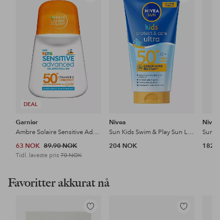
til
til
favoritter
favoritter
DEAL
Garnier
Nivea
Nivea
Ambre Solaire Sensitive Advanced Kids Roll-On SPF50+ 18 G
Sun Kids Swim & Play Sun Lotion Spf 50+ 150Ml
63 NOK
89.90 NOK
204 NOK
182 
Tidl. laveste pris
70 NOK
Favoritter akkurat nå
Legg
Legg
til
til