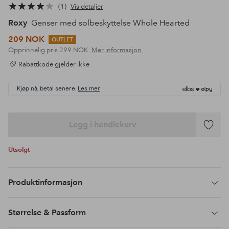
1
Vis detaljer
Roxy
Genser med solbeskyttelse Whole Hearted
209 NOK
OUTLET
Opprinnelig pris
299 NOK
Mer informasjon
Rabattkode gjelder ikke
Kjøp nå, betal senere.
Les mer
Legg i handlekurv
Legg
til
Utsolgt
favoritte
Produktinformasjon
Størrelse & Passform