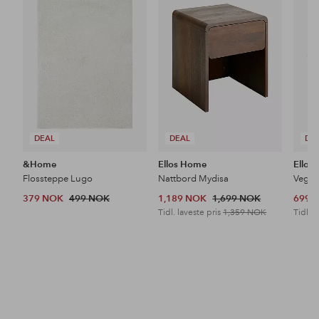
favoritter
favoritter
DEAL
DEAL
DE
&Home
Ellos Home
Ellos
Flossteppe Lugo
Nattbord Mydisa
Veggh
379 NOK
499 NOK
1,189 NOK
1,699 NOK
699 
Tidl. laveste pris
1,359 NOK
Tidl. l