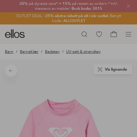
30%
på dyreste vare*
+ 15%
på resten av ordern.* Inkl.
Lukk
massevis av møbler!
Bruk kode: 3015
OUTLET DEAL -
25% ekstra rabatt på alt i vår outlet.
Benytt
kode:
ALLOUTLET
Ellos
Gå
Søk
logo
til
Gå
–
favorittmerkede
til
Barn
Barneklær
Badetøy
UV-sett & strandtøy
gå
produkter
handlekurv
til
forsiden
Vis lignende
Tilbake