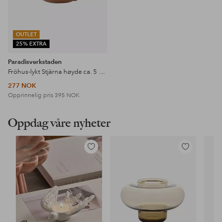
OUTLET
25% EXTRA
Paradisverkstaden
Fröhus-lykt Stjärna høyde ca. 5 cm
277 NOK
Opprinnelig pris
395 NOK
Oppdag våre nyheter
Legg
Legg
til
til
favoritter
favoritter