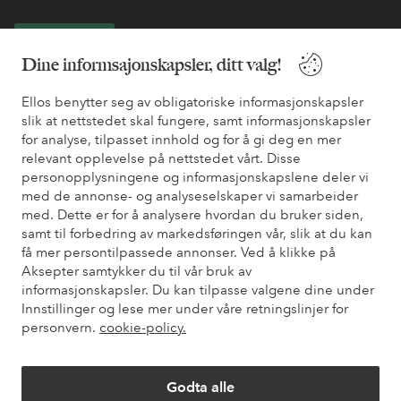
Bli kunde
Dine informsajonskapsler, ditt valg!
* Se tilbudsvilkår ved registrering
Ellos benytter seg av obligatoriske informasjonskapsler
slik at nettstedet skal fungere, samt informasjonskapsler
for analyse, tilpasset innhold og for å gi deg en mer
Trenger du hjelp?
relevant opplevelse på nettstedet vårt. Disse
personopplysningene og informasjonskapslene deler vi
Du finner svar på de vanligste spørsmålene i vår FAQ. Du finner
med de annonse- og analyseselskaper vi samarbeider
også informasjon om hvordan du kan kontakte oss.
med. Dette er for å analysere hvordan du bruker siden,
samt til forbedring av markedsføringen vår, slik at du kan
Kundeservice
Bestilling
Betalingsmåte
Lev
få mer persontilpassede annonser. Ved å klikke på
Aksepter samtykker du til vår bruk av
informasjonskapsler. Du kan tilpasse valgene dine under
Innstillinger og lese mer under våre retningslinjer for
Mine sider
personvern.
cookie-policy.
Om Ellos
Godta alle