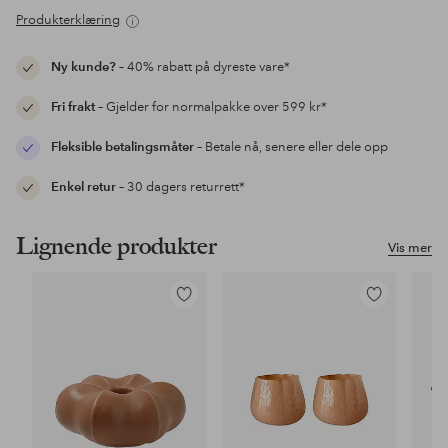
Produkterklæring
Ny kunde?
– 40% rabatt på dyreste vare*
Fri frakt
– Gjelder for normalpakke over 599 kr*
Fleksible betalingsmåter
– Betale nå, senere eller dele opp
Enkel retur
– 30 dagers returrett*
Lignende produkter
Vis mer
Legg
Legg
til
til
favoritter
favoritter