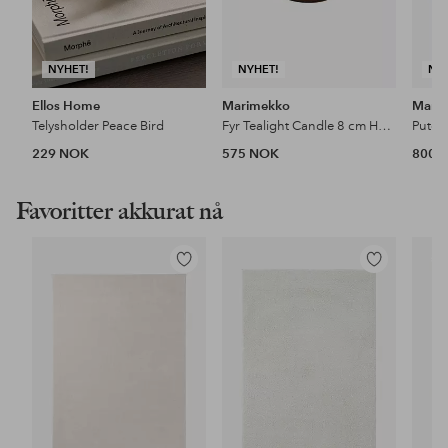
NYHET!
NYHET!
NY
Ellos Home
Marimekko
Mari
Telysholder Peace Bird
Fyr Tealight Candle 8 cm Holder
Putel
229 NOK
575 NOK
800 
Favoritter akkurat nå
Legg
Legg
til
til
favoritter
favoritter