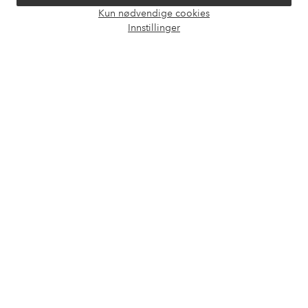
Kun nødvendige cookies
Våre tjenester
Åpne
Innstillinger
chat-
boks
Vilkår
Venner
Sikre betalinger - Betal direkte eller del opp
Vil du vite mer om
våre betalingsalternativer
?
elpy
elpy
Norge - Velg land
Facebook
Instagram
Pinterest
Youtube