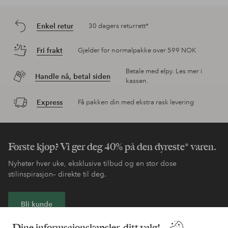
Enkel retur
30 dagers returrett*
Fri frakt
Gjelder for normalpakke over 599 NOK
Betale med elpy. Les mer i
Handle nå, betal siden
kassen.
Express
Få pakken din med ekstra rask levering
Første kjøp? Vi ger deg 40% på den dyreste* varen.
Nyheter hver uke, eksklusive tilbud og en stor dose
stilinspirasjon– direkte til deg.
Bli kunde
Dine informsajonskapsler, ditt valg!