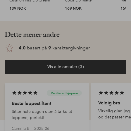
Cushion Kiss Lip Cream
Color Lip Matte
Mega 
139 NOK
169 NOK
159 
Dette mener andre
4.0
basert på
9
karaktergivninger
Vis alle omtaler (3)
Verifierad kjøpere
Veldig bra
Beste leppestiften!
Virkelig glad jeg
Sitter hele dagen uten å tørke ut
og det passer me
leppene, perfekt!
Camilla B —
2025-06-