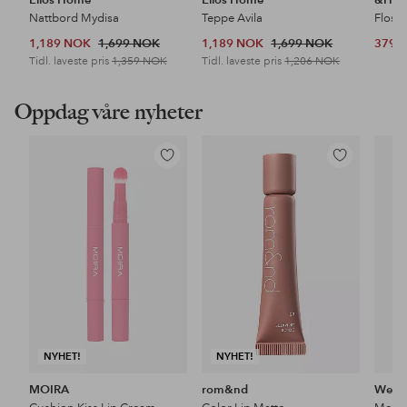
Nattbord Mydisa
Teppe Avila
Floss
1,189 NOK
1,699 NOK
1,189 NOK
1,699 NOK
379 
Tidl. laveste pris
1,359 NOK
Tidl. laveste pris
1,206 NOK
Oppdag våre nyheter
Legg
Legg
til
til
favoritter
favoritter
NYHET!
NYHET!
MOIRA
rom&nd
Wet n