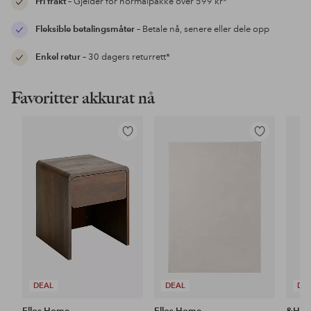
Fri frakt
– Gjelder for normalpakke over 599 kr*
Fleksible betalingsmåter
– Betale nå, senere eller dele opp
Enkel retur
– 30 dagers returrett*
Favoritter akkurat nå
Legg
Legg
til
til
favoritter
favoritter
DEAL
DEAL
DE
Ellos Home
Ellos Home
&Ho