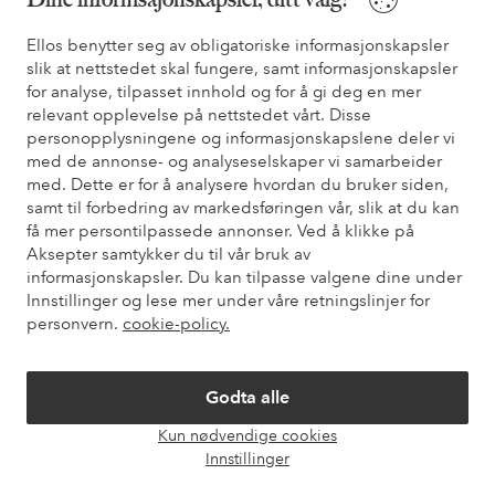
* Se tilbudsvilkår ved registrering
Ellos benytter seg av obligatoriske informasjonskapsler
slik at nettstedet skal fungere, samt informasjonskapsler
Trenger du hjelp?
for analyse, tilpasset innhold og for å gi deg en mer
relevant opplevelse på nettstedet vårt. Disse
Du finner svar på de vanligste spørsmålene i vår FAQ. Du finner
personopplysningene og informasjonskapslene deler vi
også informasjon om hvordan du kan kontakte oss.
med de annonse- og analyseselskaper vi samarbeider
med. Dette er for å analysere hvordan du bruker siden,
Kundeservice
Bestilling
Betalingsmåte
Lev
samt til forbedring av markedsføringen vår, slik at du kan
få mer persontilpassede annonser. Ved å klikke på
Aksepter samtykker du til vår bruk av
informasjonskapsler. Du kan tilpasse valgene dine under
Mine sider
Innstillinger og lese mer under våre retningslinjer for
personvern.
cookie-policy.
Om Ellos
Godta alle
Våre tjenester
Kun nødvendige cookies
Åpne
Innstillinger
chat-
Vilkår