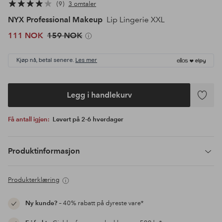
9
3 omtaler
NYX Professional Makeup
Lip Lingerie XXL
111 NOK
159 NOK
Kjøp nå, betal senere.
Les mer
Legg i handlekurv
Legg
til
Få antall igjen:
Levert på 2-6 hverdager
favoritte
Produktinformasjon
Produkterklæring
Ny kunde?
– 40% rabatt på dyreste vare*