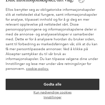
* Se tilbudsvilkår ved registrering
Ellos benytter seg av obligatoriske informasjonskapsler
slik at nettstedet skal fungere, samt informasjonskapsler
Trenger du hjelp?
for analyse, tilpasset innhold og for å gi deg en mer
relevant opplevelse på nettstedet vårt. Disse
Du finner svar på de vanligste spørsmålene i vår FAQ. Du finner
personopplysningene og informasjonskapslene deler vi
også informasjon om hvordan du kan kontakte oss.
med de annonse- og analyseselskaper vi samarbeider
med. Dette er for å analysere hvordan du bruker siden,
Kundeservice
Bestilling
Betalingsmåte
Lev
samt til forbedring av markedsføringen vår, slik at du kan
få mer persontilpassede annonser. Ved å klikke på
Aksepter samtykker du til vår bruk av
informasjonskapsler. Du kan tilpasse valgene dine under
Mine sider
Innstillinger og lese mer under våre retningslinjer for
personvern.
cookie-policy.
Om Ellos
Godta alle
Våre tjenester
Kun nødvendige cookies
Åpne
Innstillinger
chat-
Vilkår