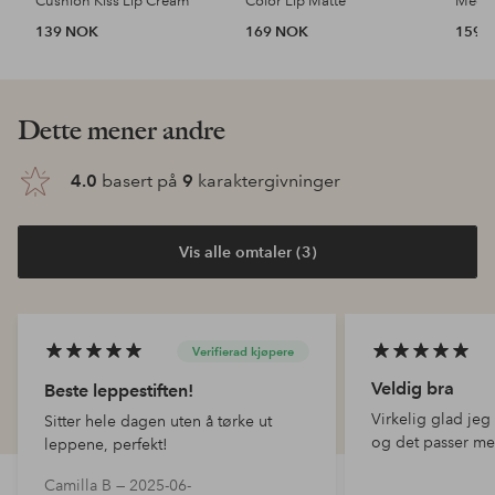
Cushion Kiss Lip Cream
Color Lip Matte
Mega 
139 NOK
169 NOK
159 
Dette mener andre
4.0
basert på
9
karaktergivninger
Vis alle omtaler (3)
Verifierad kjøpere
Veldig bra
Beste leppestiften!
Virkelig glad jeg
Sitter hele dagen uten å tørke ut
og det passer me
leppene, perfekt!
Camilla B —
2025-06-