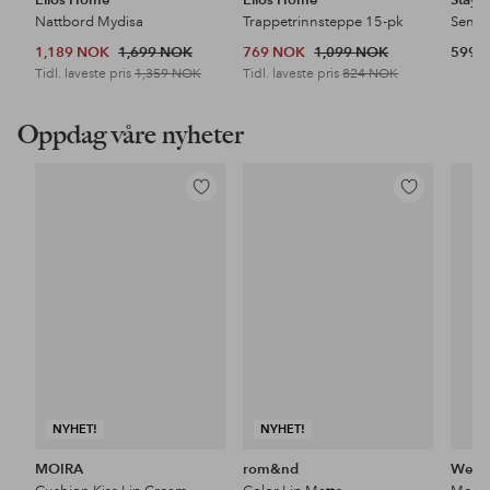
Nattbord Mydisa
Trappetrinnsteppe 15-pk
1,189 NOK
1,699 NOK
769 NOK
1,099 NOK
599 
Tidl. laveste pris
1,359 NOK
Tidl. laveste pris
824 NOK
Oppdag våre nyheter
Legg
Legg
til
til
favoritter
favoritter
NYHET!
NYHET!
MOIRA
rom&nd
Wet n