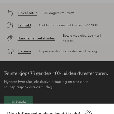
Enkel retur
30 dagers returrett*
Fri frakt
Gjelder for normalpakke over 599 NOK
Betale med elpy. Les mer i
Handle nå, betal siden
kassen.
Express
Få pakken din med ekstra rask levering
Første kjøp? Vi ger deg 40% på den dyreste* varen.
Nyheter hver uke, eksklusive tilbud og en stor dose
stilinspirasjon– direkte til deg.
Bli kunde
Dine informsajonskapsler, ditt valg!