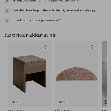
Fri frakt
– Gjelder for normalpakke over 599 kr*
Fleksible betalingsmåter
– Betale nå, senere eller dele opp
Enkel retur
– 30 dagers returrett*
Favoritter akkurat nå
Legg
Legg
til
til
favoritter
favoritter
DEAL
DEAL
CO
Ellos Home
Ellos Home
Stayc