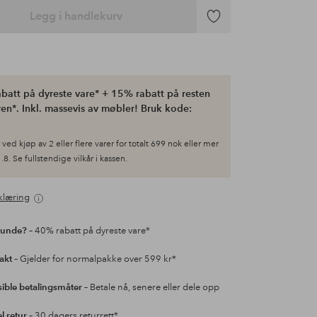
Legg i handlekurv
Legg
til
favoritter
batt på dyreste vare* + 15% rabatt på resten
en*. Inkl. massevis av møbler! Bruk kode:
ved kjøp av 2 eller flere varer for totalt 699 nok eller mer
.8. Se fullstendige vilkår i kassen.
klæring
kunde?
– 40% rabatt på dyreste vare*
rakt
– Gjelder for normalpakke over 599 kr*
sible betalingsmåter
– Betale nå, senere eller dele opp
l retur
– 30 dagers returrett*