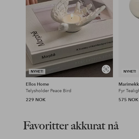
Vis
NYHET!
NYHET!
lignende
Ellos Home
Marimek
Telysholder Peace Bird
Fyr Teali
229 NOK
575 NOK
Favoritter akkurat nå