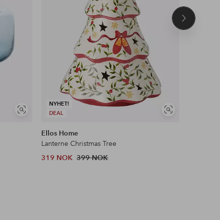
Neste
produkt
NYHET!
NYHET!
Vis
Vis
DEAL
DEAL
lignende
lignende
Ellos Home
Ellos Ho
Lanterne Christmas Tree
Vegglysho
319 NOK
399 NOK
183 NOK