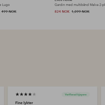
e Lugo
499 NOK
824 NOK
1,099 NOK
Verifierad kjøpere
Fine lykter