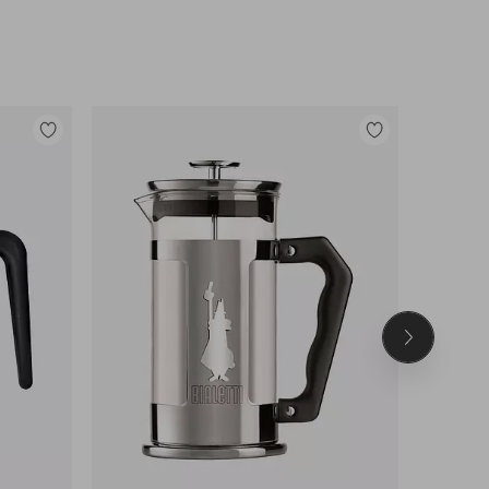
Legg
Legg
til
til
favoritter
favoritter
Neste
produkt