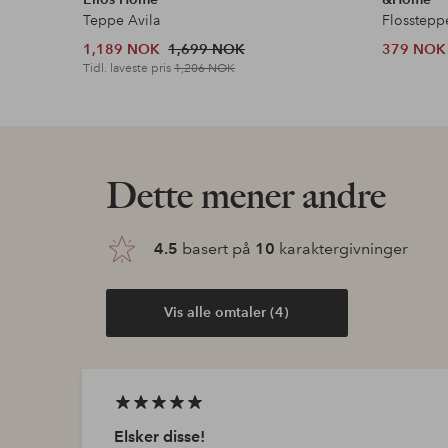
Teppe Avila
Flosstepp
1,189 NOK
1,699 NOK
379 NOK
Tidl. laveste pris
1,206 NOK
Dette mener andre
4.5
basert på
10
karaktergivninger
Vis alle omtaler (4)
Elsker disse!