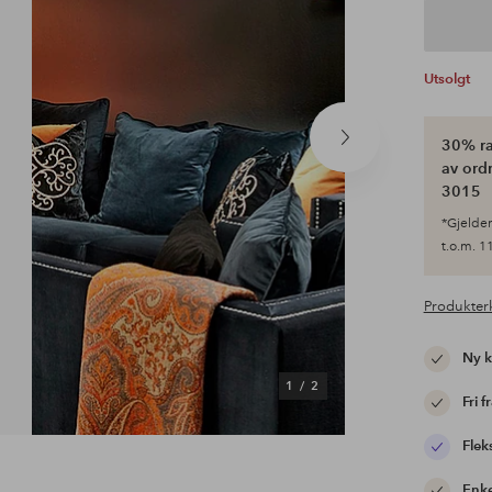
Utsolgt
30% ra
Neste
produkt
av ordr
3015
*Gjelder 
t.o.m. 11
Produkter
Ny 
1
/
2
Fri f
Flek
Enke