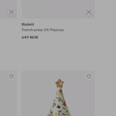
Vis
Vis
DEAL
lignende
lignende
Bialetti
Russell H
French-press 3/k Preziosa
Vannkoker
649 NOK
1,199 N
Legg
Legg
til
til
favoritter
favoritter