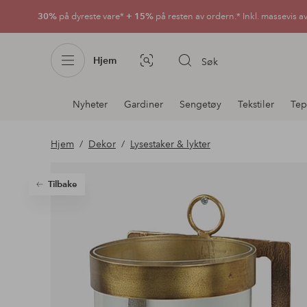
30%
på dyreste vare*
+ 15%
på resten av ordern.* Inkl. massevis a
Hjem
Søk
Bildesøk
Avdelingsnavigering
Nyheter
Gardiner
Sengetøy
Tekstiler
Tep
Hjem
Dekor
Lysestaker & lykter
Tilbake