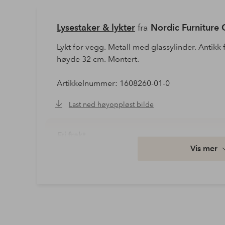
Lysestaker & lykter
fra
Nordic Furniture
Lykt for vegg. Metall med glassylinder. Antik
høyde 32 cm. Montert.
Artikkelnummer: 1608260-01-0
Last ned høyoppløst bilde
Fri frakt
Vis mer
Gjelder for normalpakke over 599 kr
Les mer
Faktura & Konto