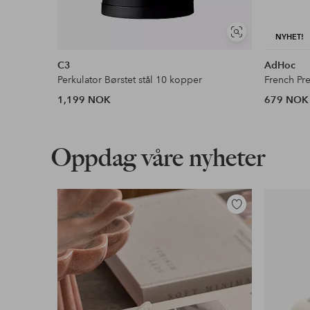
Vis
NYHET!
lignende
C3
AdHoc
Perkulator Børstet stål 10 kopper
French Pr
1,199 NOK
679 NOK
Oppdag våre nyheter
Legg
til
favoritter