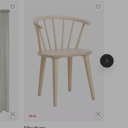
Legg
Legg
til
til
favoritter
favoritter
Neste
produkt
Vis
Vis
DEAL
DEAL
lignende
lignende
Ellos Home
Ellos Ho