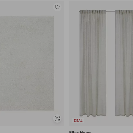
Legg
til
favoritter
Vis
DEAL
lignende
Ellos Home