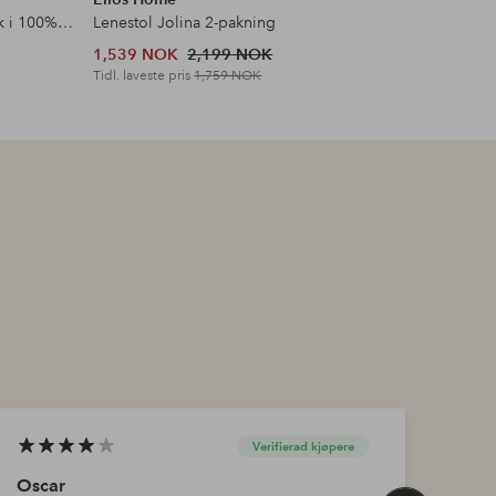
Gardin med multibånd Malva 2-pk i 100% lin
Lenestol Jolina 2-pakning
Speil Myr
1,539 NOK
2,199 NOK
2,449 N
Tidl. laveste pris
1,759 NOK
Tidl. lavest
Verifierad kjøpere
Oscar
Utse