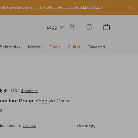
kstra rabatt på alt i vår outlet.
Benytt kode:
ALLOUTLET
Lukk
Gå
Logg inn
til
Gå
favorittmerkede
til
Elektronikk
Merker
Deals
Outlet
Gavekort
produkter
handlekurven
10
4 omtaler
urniture Group
Vegglykt Oscar
K
 betal senere.
Les mer