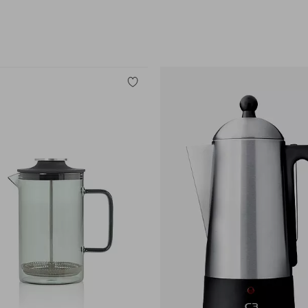
Legg
til
favoritter