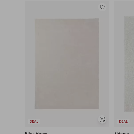
Legg
til
favoritter
Vis
DEAL
DEAL
lignende
Ellos Home
&Home