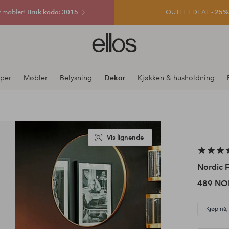
v møbler!
Bruk kode: 3015
OUTLET DEAL -
25% e
Ellos
logo
–
gå
per
Møbler
Belysning
Dekor
Kjøkken & husholdning
til
forsiden
Vis lignende
Nordic F
489 NO
Kjøp nå,