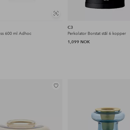
Vis
lignende
C3
ess 600 ml Adhoc
Perkolator Borstat stål 6 kopper
1,099 NOK
Legg
til
favoritter