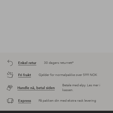
Enkel retur
30 dagers returrett*
Fri frakt
Gjelder for normalpakke over 599 NOK
Betale med elpy. Les mer i
Handle nå, betal siden
kassen.
Express
Få pakken din med ekstra rask levering