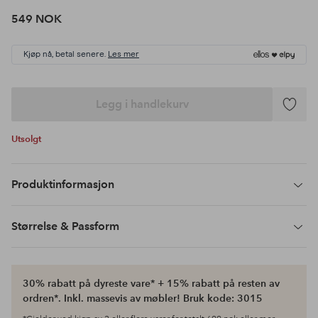
549 NOK
Kjøp nå, betal senere.
Les mer
Legg i handlekurv
Legg
til
Utsolgt
favoritte
Produktinformasjon
Størrelse & Passform
30% rabatt på dyreste vare* + 15% rabatt på resten av
ordren*. Inkl. massevis av møbler! Bruk kode: 3015