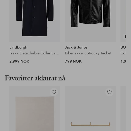
NY
Lindbergh
Jack & Jones
BOSS
Frakk Detachable Collar Lapel Coat
Bikerjakke jcoRocky Jacket
2,999 NOK
799 NOK
1,04
Favoritter akkurat nå
Legg
Legg
til
til
favoritter
favoritter