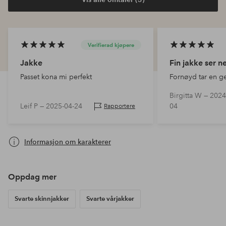
Verifierad kjøpere
Jakke
Fin jakke ser n
Passet kona mi perfekt
Fornøyd tar en g
Birgitta W —
2024
Leif P —
2025-04-24
04
Rapportere
Informasjon om karakterer
Oppdag mer
Svarte skinnjakker
Svarte vårjakker