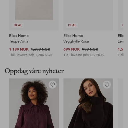
DEAL
DEAL
DE
Ellos Home
Ellos Home
Ellos
Teppe Avila
Vegghylle Rosa
Lenes
1,189 NOK
1,699 NOK
699 NOK
999 NOK
1,53
Tidl. laveste pris
1,206 NOK
Tidl. laveste pris
759 NOK
Tidl. l
Oppdag våre nyheter
Legg
Legg
til
til
favoritter
favoritter