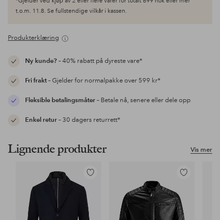
*Gjelder ved kjøp av 2 eller flere varer for totalt 699 nok eller mer
t.o.m. 11.8. Se fullstendige vilkår i kassen.
Produkterklæring
Ny kunde?
– 40% rabatt på dyreste vare*
Fri frakt
– Gjelder for normalpakke over 599 kr*
Fleksible betalingsmåter
– Betale nå, senere eller dele opp
Enkel retur
– 30 dagers returrett*
Lignende produkter
Vis mer
Legg
Legg
til
til
favoritter
favoritter