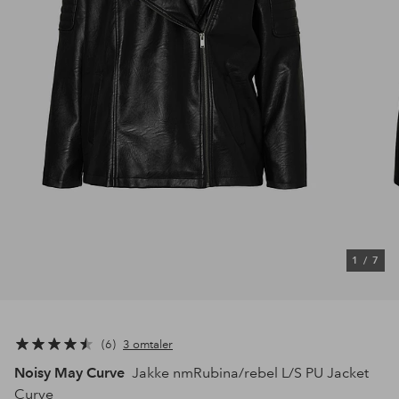
1
/
7
6
3 omtaler
Noisy May Curve
Jakke nmRubina/rebel L/S PU Jacket
Curve