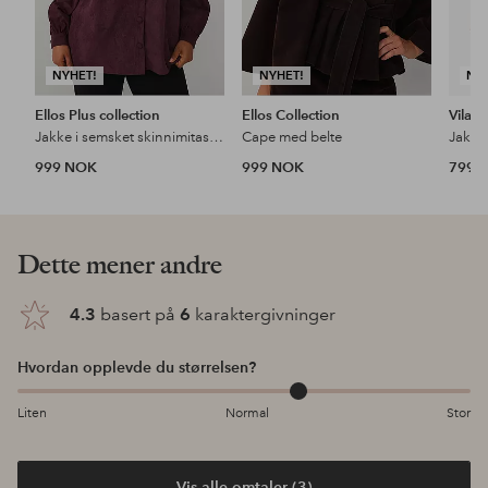
NYHET!
NYHET!
NY
Ellos Plus collection
Ellos Collection
Vila
Jakke i semsket skinnimitasjon
Cape med belte
Jakke 
999 NOK
999 NOK
799 
Dette mener andre
4.3
basert på
6
karaktergivninger
Hvordan opplevde du størrelsen?
Liten
Normal
Stor
Vis alle omtaler (3)