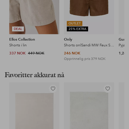
OUTLET
DEAL
25% EXTRA
Ellos Collection
Only
Gusta
Shorts i lin
Shorts onlSandi MW Faux Suede Shorts Pnt
Pyjam
337 NOK
449 NOK
246 NOK
1,24
Opprinnelig pris
379 NOK
Favoritter akkurat nå
Legg
Legg
til
til
favoritter
favoritter