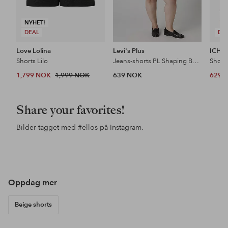
NYHET!
DEAL
DE
Love Lolina
Levi's Plus
ICHI
Shorts Lilo
Jeans-shorts PL Shaping Bermuda
Short
1,799 NOK
1,999 NOK
639 NOK
629 
Share your favorites!
Bilder tagget med
#ellos
på Instagram.
Innlegg
ellosofficial
Innlegg
ellosofficial
Inn
ello
publisert
publisert
pub
av
av
av
Oppdag mer
Beige shorts