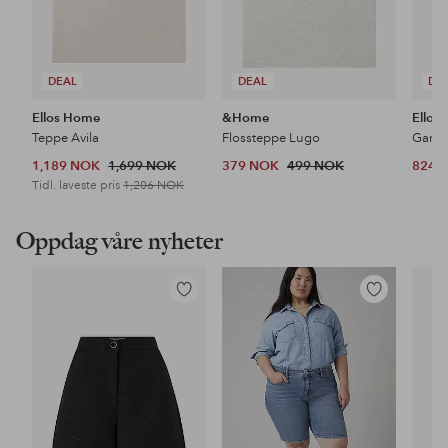
DEAL
DEAL
DE
Ellos Home
&Home
Ellos
Teppe Avila
Flossteppe Lugo
1,189 NOK
1,699 NOK
379 NOK
499 NOK
824 
Tidl. laveste pris
1,206 NOK
Oppdag våre nyheter
Legg
Legg
til
til
favoritter
favoritter