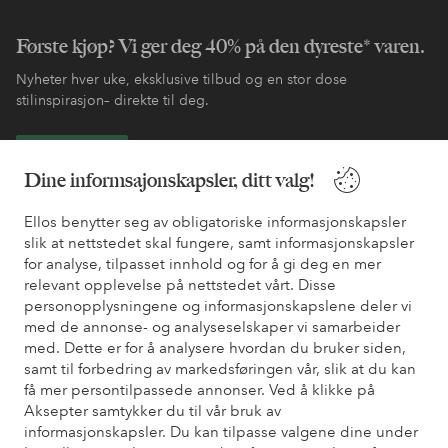
Første kjøp? Vi ger deg 40% på den dyreste* varen.
Nyheter hver uke, eksklusive tilbud og en stor dose
stilinspirasjon– direkte til deg.
Bli kunde
Dine informsajonskapsler, ditt valg!
* Se tilbudsvilkår ved registrering
Ellos benytter seg av obligatoriske informasjonskapsler
slik at nettstedet skal fungere, samt informasjonskapsler
for analyse, tilpasset innhold og for å gi deg en mer
Trenger du hjelp?
relevant opplevelse på nettstedet vårt. Disse
personopplysningene og informasjonskapslene deler vi
Du finner svar på de vanligste spørsmålene i vår FAQ. Du finner
med de annonse- og analyseselskaper vi samarbeider
også informasjon om hvordan du kan kontakte oss.
med. Dette er for å analysere hvordan du bruker siden,
samt til forbedring av markedsføringen vår, slik at du kan
Kundeservice
Bestilling
Betalingsmåte
Lev
få mer persontilpassede annonser. Ved å klikke på
Aksepter samtykker du til vår bruk av
informasjonskapsler. Du kan tilpasse valgene dine under