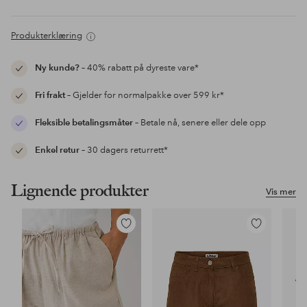
Produkterklæring
Ny kunde?
– 40% rabatt på dyreste vare*
Fri frakt
– Gjelder for normalpakke over 599 kr*
Fleksible betalingsmåter
– Betale nå, senere eller dele opp
Enkel retur
– 30 dagers returrett*
Lignende produkter
Vis mer
Legg
Legg
til
til
favoritter
favoritter