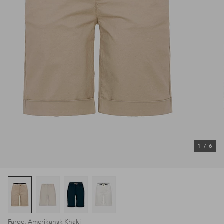
1
/
6
Farge: Amerikansk Khaki