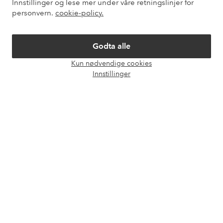
Innstillinger og lese mer under våre retningslinjer for
Mine sider
personvern.
cookie-policy.
Om Ellos
Godta alle
Kun nødvendige cookies
Våre tjenester
Åpne
Innstillinger
chat-
boks
Vilkår
Venner
Sikre betalinger - Betal direkte eller del opp
Vil du vite mer om
våre betalingsalternativer
?
elpy
elpy