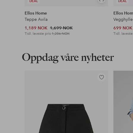
Vis
DEAL
DEAL
lignende
Ellos Home
Ellos Ho
Teppe Avila
Vegghylle
1,189 NOK
1,699 NOK
699 NOK
Tidl. laveste pris
1,206 NOK
Tidl. laveste
Oppdag våre nyheter
Legg
til
favoritter