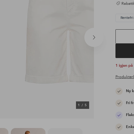
Rabattk
Rentefri 
Neste
produkt
1 igjen på
Produkter
Ny 
Fri f
1
/
5
Flek
Enke