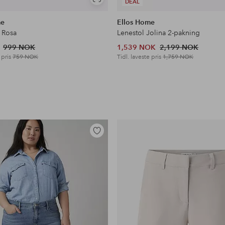
Vis
DEAL
lignende
me
Ellos Home
 Rosa
Lenestol Jolina 2-pakning
999 NOK
1,539 NOK
2,199 NOK
 pris
759 NOK
Tidl. laveste pris
1,759 NOK
Legg
til
favoritter