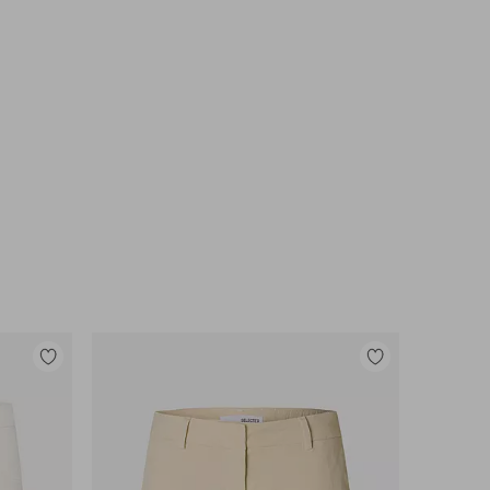
Legg
Legg
til
til
favoritter
favoritter