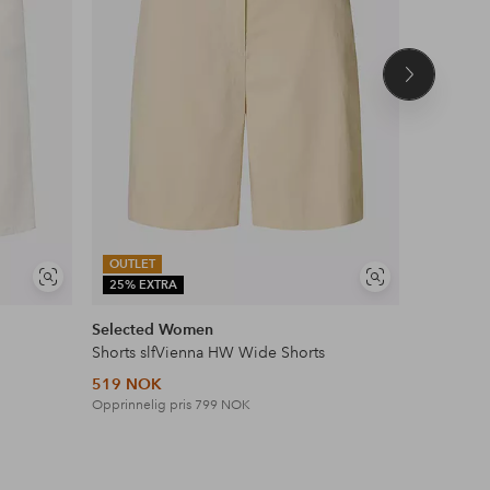
Neste
produkt
OUTLET
Vis
Vis
25% EXTRA
DEAL
lignende
lignende
Selected Women
Vila
Shorts slfVienna HW Wide Shorts
Jeans-sho
519 NOK
359 NOK
Opprinnelig pris
799 NOK