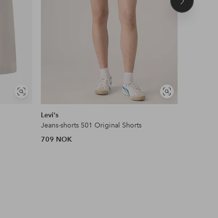
Neste
produkt
Vis
Vis
DEAL
lignende
lignende
Levi's
Gina Tric
Jeans-shorts 501 Original Shorts
Shorts Dr
709 NOK
159 NOK