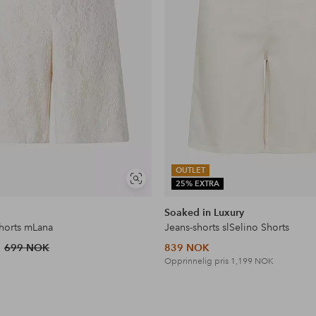
OUTLET
Vis
25% EXTRA
lignende
Soaked in Luxury
horts mLana
Jeans-shorts slSelino Shorts
699 NOK
839 NOK
Opprinnelig pris
1,199 NOK