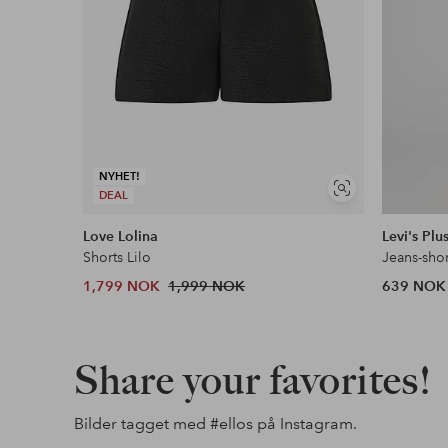
NYHET!
Vis
DEAL
lignende
Love Lolina
Levi's Plu
Shorts Lilo
Jeans-sho
1,799 NOK
1,999 NOK
639 NOK
Share your favorites!
Bilder tagget med
#ellos
på Instagram.