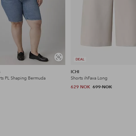
Vis
DEAL
lignende
s
ICHI
rts PL Shaping Bermuda
Shorts ihFava Long
629 NOK
699 NOK