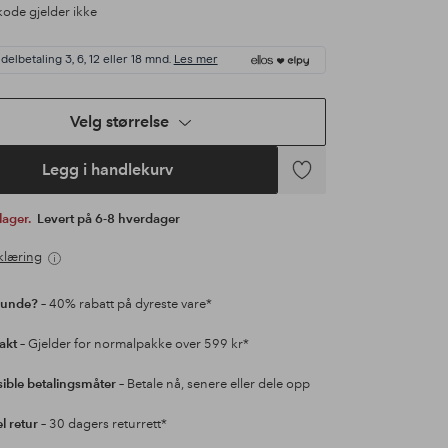
ode gjelder ikke
delbetaling 3, 6, 12 eller 18 mnd.
Les mer
Velg størrelse
Legg i handlekurv
Legg
til
 lager.
Levert på 6-8 hverdager
favoritter
klæring
kunde?
– 40% rabatt på dyreste vare*
rakt
– Gjelder for normalpakke over 599 kr*
sible betalingsmåter
– Betale nå, senere eller dele opp
l retur
– 30 dagers returrett*