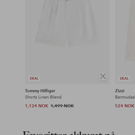
Våre mest fordelaktige betalingsmåter
Les mer
Vis
DEAL
DEAL
lignende
Tommy Hilfiger
Zizzi
Shorts Linen Blend
Bermudas
1,124 NOK
1,499 NOK
524 NOK