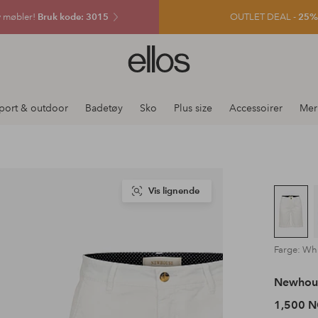
v møbler!
Bruk kode: 3015
OUTLET DEAL -
25% e
Ellos
logo
–
gå
port & outdoor
Badetøy
Sko
Plus size
Accessoirer
Mer
til
forsiden
Vis lignende
Farge: Wh
Newhou
1,500 