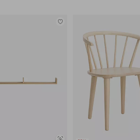
Legg
til
favoritter