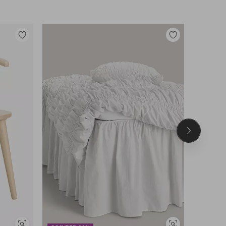
Legg
Legg
til
til
favoritter
favoritter
Neste
produkt