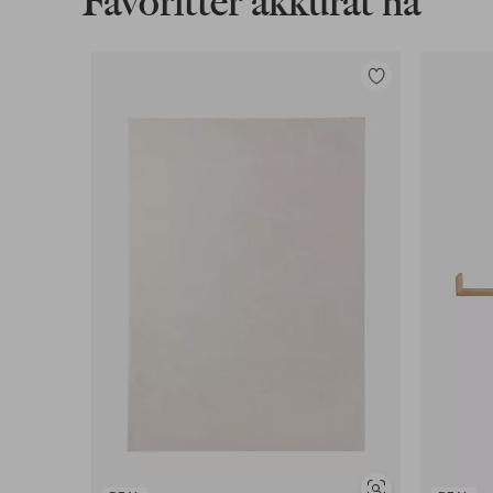
Favoritter akkurat nå
Legg
til
favoritter