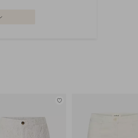
Legg
til
favoritter