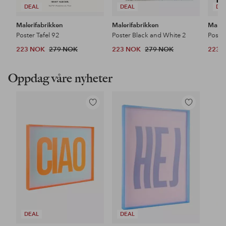
DEAL
DEAL
DE
Malerifabrikken
Malerifabrikken
Maler
Poster Tafel 92
Poster Black and White 2
Poster
223 NOK
279 NOK
223 NOK
279 NOK
223 
Oppdag våre nyheter
Legg
Legg
til
til
favoritter
favoritter
DEAL
DEAL