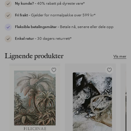
Ny kunde?
– 40% rabatt på dyreste vare*
Fri frakt
– Gjelder for normalpakke over 599 kr*
Fleksible betalingsmåter
– Betale nå, senere eller dele opp
Enkel retur
– 30 dagers returrett*
Lignende produkter
Vis mer
Legg
Legg
til
til
favoritter
favoritter