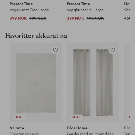
Present Time
Present Time
House
Veggkunst Ciao Large
Veggkunst Hej Large
Veggk
399 NOK
499 NOK
399 NOK
499 NOK
460 
Favoritter akkurat nå
Legg
Legg
til
til
favoritter
favoritter
DEAL
DEAL
DE
&Home
Ellos Home
Ellos
Flossteppe Lugo
Gardin med multibånd Malva 2-pk i 100% lin
Teppe