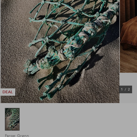
1
/
2
DEAL
Farge: Grønn