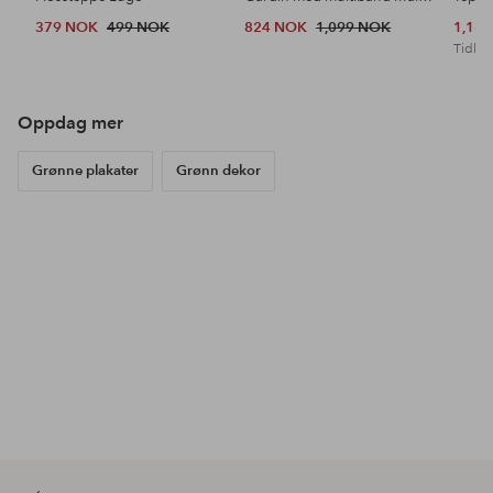
379 NOK
499 NOK
824 NOK
1,099 NOK
1,18
Tidl. l
Oppdag mer
Grønne plakater
Grønn dekor