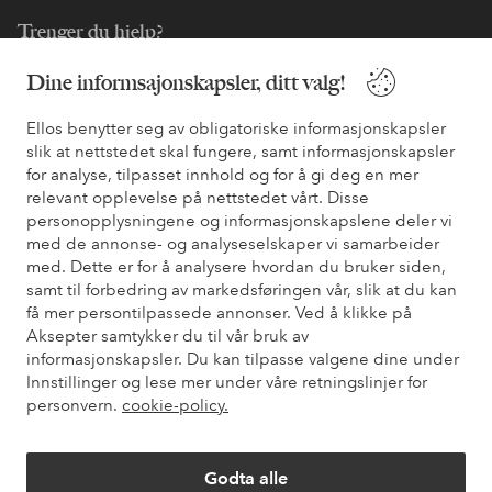
Trenger du hjelp?
Du finner svar på de vanligste spørsmålene i vår FAQ. Du finner
Dine informsajonskapsler, ditt valg!
også informasjon om hvordan du kan kontakte oss.
Ellos benytter seg av obligatoriske informasjonskapsler
slik at nettstedet skal fungere, samt informasjonskapsler
Kundeservice
Bestilling
Betalingsmåte
Lev
for analyse, tilpasset innhold og for å gi deg en mer
relevant opplevelse på nettstedet vårt. Disse
personopplysningene og informasjonskapslene deler vi
Mine sider
med de annonse- og analyseselskaper vi samarbeider
med. Dette er for å analysere hvordan du bruker siden,
samt til forbedring av markedsføringen vår, slik at du kan
Om Ellos
få mer persontilpassede annonser. Ved å klikke på
Aksepter samtykker du til vår bruk av
informasjonskapsler. Du kan tilpasse valgene dine under
Våre tjenester
Innstillinger og lese mer under våre retningslinjer for
personvern.
cookie-policy.
Vilkår
Godta alle
Venner