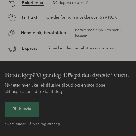
Enkel retur
30 dagers returrett*
Fri frakt
Gjelder for normalpakke over 599 NOK
Betale med elpy. Les mer i
Handle nå, betal siden
kassen.
Express
Få pakken din med ekstra rask levering
Første kjøp? Vi ger deg 40% på den dyreste* varen.
Nyheter hver uke, eksklusive tilbud og en stor dose
stilinspirasjon– direkte til deg.
Bli kunde
* Se tilbudsvilkår ved registrering