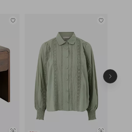
Legg
Legg
til
til
favoritter
favoritter
Neste
produkt