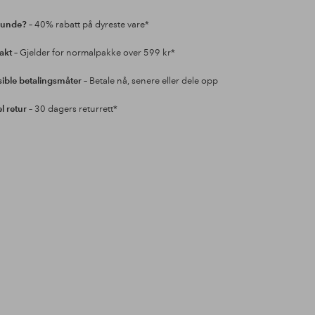
kunde?
– 40% rabatt på dyreste vare*
rakt
– Gjelder for normalpakke over 599 kr*
sible betalingsmåter
– Betale nå, senere eller dele opp
l retur
– 30 dagers returrett*