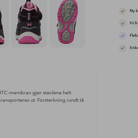
Ny 
Fri f
Flek
Enke
. ITC-membran gjør støvlene helt
transporteres ut. Forsterkning rundt tå