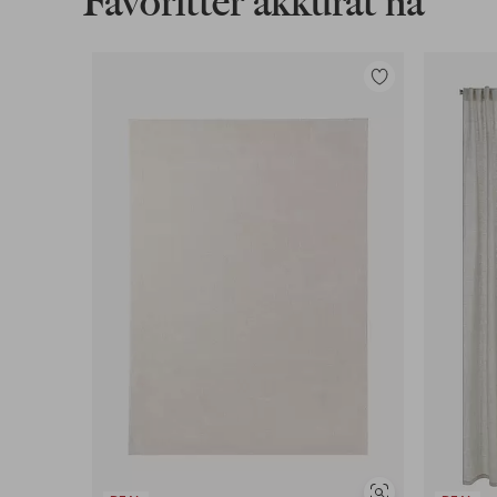
Favoritter akkurat nå
Legg
til
favoritter