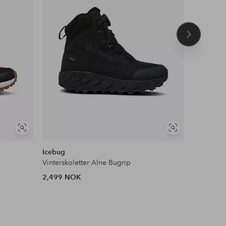
Neste
produkt
Vis
Vis
lignende
lignende
Icebug
Bagheera
Vinterskoletter Alne Bugrip
Boots No
2,499 NOK
999 NOK