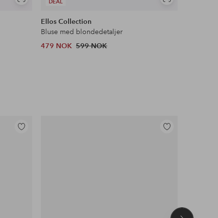
Vis
Vis
DEAL
DEAL
lignende
lignende
Ellos Collection
&Home
Bluse med blondedetaljer
Flosstep
479 NOK
599 NOK
379 NOK
Legg
Legg
til
til
favoritter
favoritter