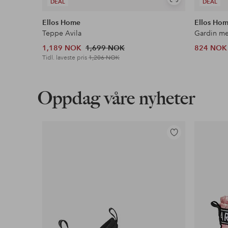
Vis
DEAL
DEAL
lignende
Ellos Home
Ellos Ho
Teppe Avila
1,189 NOK
1,699 NOK
824 NOK
Tidl. laveste pris
1,206 NOK
Oppdag våre nyheter
Legg
til
favoritter