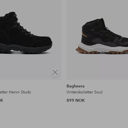
Vis
lignende
Bagheera
etter Henni Studs
Vinterskoletter Soul
OK
899 NOK