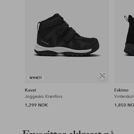
Vis
NYHET!
lignende
Kavat
Eskimo
Joggesko Kramfors
Vinterskol
1,299 NOK
1,850 N