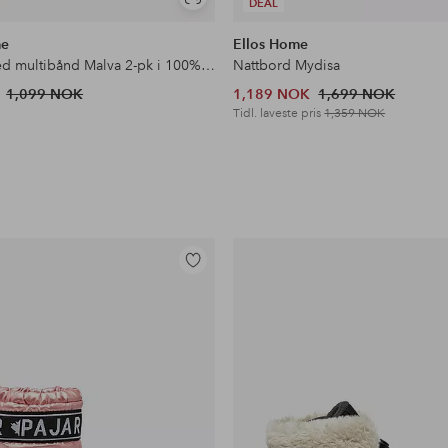
Vis
DEAL
lignende
me
Ellos Home
Gardin med multibånd Malva 2-pk i 100% lin
Nattbord Mydisa
1,099 NOK
1,189 NOK
1,699 NOK
Tidl. laveste pris
1,359 NOK
Legg
til
favoritter