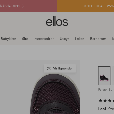
k kode: 3015
OUTLET DEAL -
25% e
Ellos
logo
–
gå
Babyklær
Sko
Accessoirer
Utstyr
Leker
Barnerom
M
til
forsiden
Vis lignende
Farge: Bu
Leaf
Stø