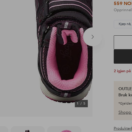
559 NO
Opprinnel
Kjøp nå,
Neste
produkt
2 igjen på
OUTLET
Bruk k
1
/
5
*Gjelder
Shopp 
Produkter