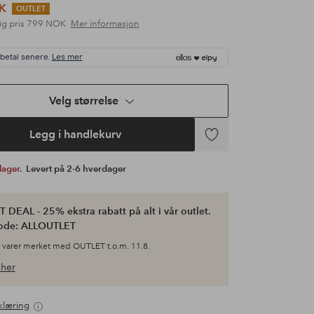
K
OUTLET
ig pris
799 NOK
Mer informasjon
 betal senere.
Les mer
Velg størrelse
Legg i handlekurv
Legg
til
 lager.
Levert på 2-6 hverdager
favoritter
 DEAL - 25% ekstra rabatt på alt i vår outlet.
ode: ALLOUTLET
 varer merket med OUTLET t.o.m. 11.8.
her
klæring