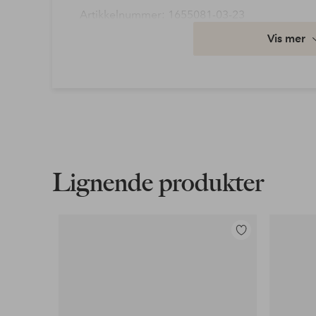
Artikkelnummer: 1655081-03-23
Vis mer
Last ned høyoppløst bilde
Fri frakt
Gjelder for normalpakke over 599 kr
Les mer
Lignende produkter
Faktura & Konto
Våre mest fordelaktige betalingsmåter
Legg
til
Les mer
favoritter