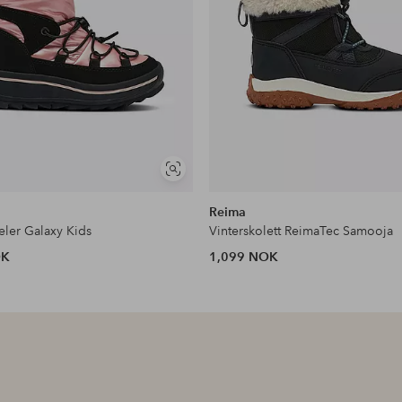
Vis
lignende
Reima
eler Galaxy Kids
Vinterskolett ReimaTec Samooja
OK
1,099 NOK