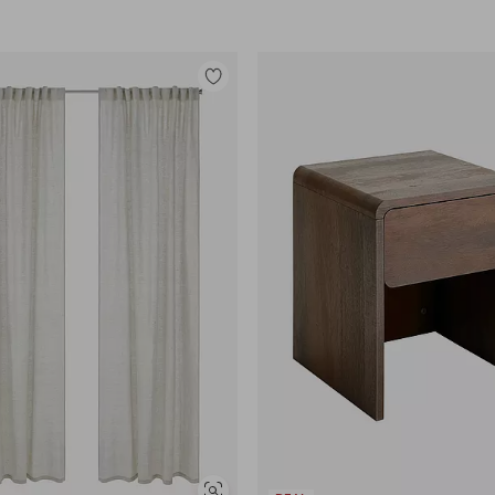
Legg
til
favoritter