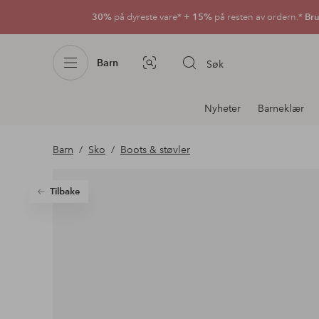
30%
på dyreste vare*
+ 15%
på resten av ordern.*
Bru
Barn
Søk
Bildesøk
Avdelingsnavigering
Nyheter
Barneklær
Barn
Sko
Boots & støvler
Tilbake