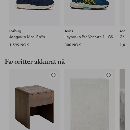
Icebug
Asics
ecco
Joggesko Mosi Rb9x
Løypesko Pre Venture 11 GS
Gåsko
1,599 NOK
800 NOK
1,40
Favoritter akkurat nå
Legg
Legg
til
til
favoritter
favoritter