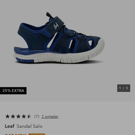
1
/
5
25% EXTRA
7
2 omtaler
Leaf
Sandal Salo