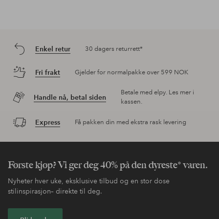
Enkel retur
30 dagers returrett*
Fri frakt
Gjelder for normalpakke over 599 NOK
Betale med elpy. Les mer i
Handle nå, betal siden
kassen.
Express
Få pakken din med ekstra rask levering
Første kjøp? Vi ger deg 40% på den dyreste* varen.
Nyheter hver uke, eksklusive tilbud og en stor dose
stilinspirasjon– direkte til deg.