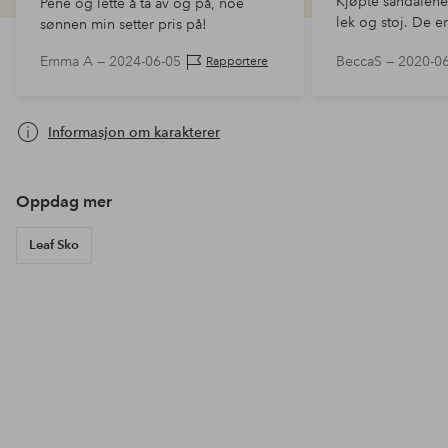
Kjøpte sandalene
Pene og lette å ta av og på, noe
lek og stoj. De er
sønnen min setter pris på!
men forstyrrer me
Emma A —
2024-06-05
BeccaS —
2020-0
Rapportere
over hælen ikke 
ikke lar hælen gå
Informasjon om karakterer
Oppdag mer
Leaf Sko