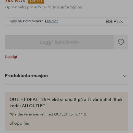
349 NOK
OUTLET
Opprinnelig pris
499 NOK
Mer informasjon
Kjøp nå, betal senere.
Les mer
Legg i handlekurv
Legg
til
Utsolgt
favoritte
Produktinformasjon
OUTLET DEAL - 25% ekstra rabatt på alt i vår outlet. Bruk
kode: ALLOUTLET
*Gjelder varer merket med OUTLET t.o.m. 11.8.
Shopp her