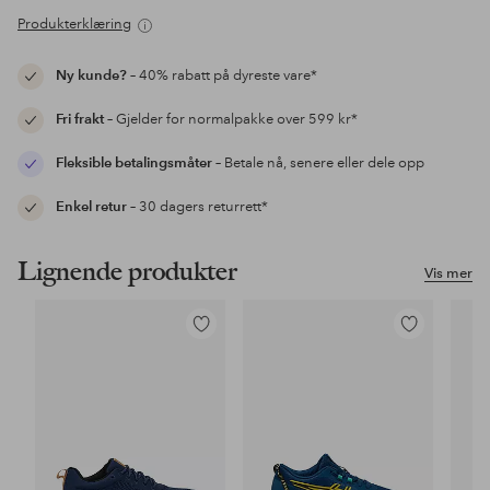
Produkterklæring
Ny kunde?
– 40% rabatt på dyreste vare*
Fri frakt
– Gjelder for normalpakke over 599 kr*
Fleksible betalingsmåter
– Betale nå, senere eller dele opp
Enkel retur
– 30 dagers returrett*
Lignende produkter
Vis mer
Legg
Legg
til
til
favoritter
favoritter