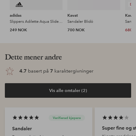
DE
adidas
Kavat
Kavat
Slippers Adilette Aqua Slides K
Sandaler Blidö
Sanda
249 NOK
700 NOK
680 
Dette mener andre
4.7
basert på
7
karaktergivninger
Vis alle omtaler (2)
Verifierad kjøpere
Super fine og s
Sandaler