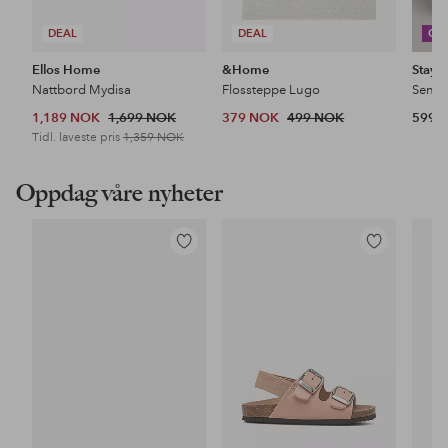
DEAL
DEAL
CO
Ellos Home
&Home
Stayc
Nattbord Mydisa
Flossteppe Lugo
1,189 NOK
1,699 NOK
379 NOK
499 NOK
599 
Tidl. laveste pris
1,359 NOK
Oppdag våre nyheter
Legg
Legg
til
til
favoritter
favoritter