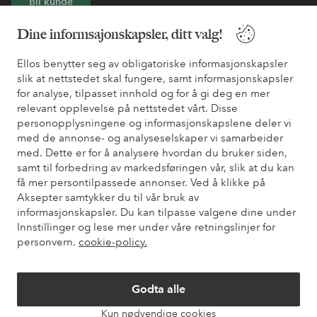
Bli kunde
Dine informsajonskapsler, ditt valg!
* Se tilbudsvilkår ved registrering
Ellos benytter seg av obligatoriske informasjonskapsler
slik at nettstedet skal fungere, samt informasjonskapsler
Trenger du hjelp?
for analyse, tilpasset innhold og for å gi deg en mer
relevant opplevelse på nettstedet vårt. Disse
Du finner svar på de vanligste spørsmålene i vår FAQ. Du finner
personopplysningene og informasjonskapslene deler vi
også informasjon om hvordan du kan kontakte oss.
med de annonse- og analyseselskaper vi samarbeider
med. Dette er for å analysere hvordan du bruker siden,
Kundeservice
Bestilling
Betalingsmåte
Lev
samt til forbedring av markedsføringen vår, slik at du kan
få mer persontilpassede annonser. Ved å klikke på
Aksepter samtykker du til vår bruk av
informasjonskapsler. Du kan tilpasse valgene dine under
Mine sider
Innstillinger og lese mer under våre retningslinjer for
personvern.
cookie-policy.
Om Ellos
Godta alle
Våre tjenester
Kun nødvendige cookies