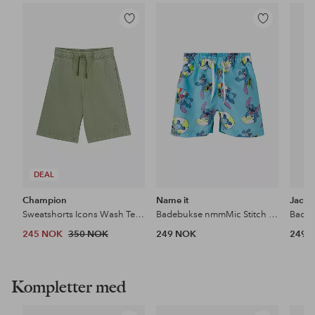
Legg
Legg
til
til
favoritter
favoritter
DEAL
Champion
Name it
Jack 
Sweatshorts Icons Wash Terry Bermuda
Badebukse nmmMic Stitch Long Swimshorts Wdi
Bades
245 NOK
350 NOK
249 NOK
249 
Kompletter med