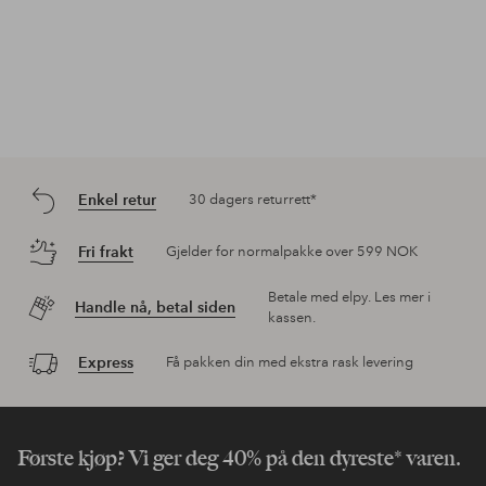
Enkel retur
30 dagers returrett*
Fri frakt
Gjelder for normalpakke over 599 NOK
Betale med elpy. Les mer i
Handle nå, betal siden
kassen.
Express
Få pakken din med ekstra rask levering
Første kjøp? Vi ger deg 40% på den dyreste* varen.