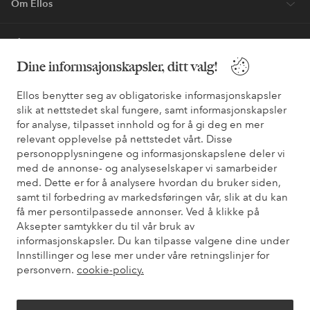
Om Ellos
Våre tjenester
Dine informsajonskapsler, ditt valg!
Vilkår
Ellos benytter seg av obligatoriske informasjonskapsler
slik at nettstedet skal fungere, samt informasjonskapsler
Venner
for analyse, tilpasset innhold og for å gi deg en mer
relevant opplevelse på nettstedet vårt. Disse
personopplysningene og informasjonskapslene deler vi
med de annonse- og analyseselskaper vi samarbeider
Sikre betalinger - Betal direkte eller del opp
med. Dette er for å analysere hvordan du bruker siden,
samt til forbedring av markedsføringen vår, slik at du kan
Vil du vite mer om
våre betalingsalternativer
?
få mer persontilpassede annonser. Ved å klikke på
elpy
elpy
Aksepter samtykker du til vår bruk av
informasjonskapsler. Du kan tilpasse valgene dine under
Innstillinger og lese mer under våre retningslinjer for
personvern.
cookie-policy.
Norge - Velg land