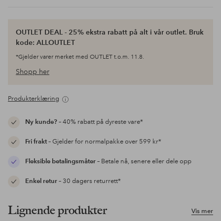
OUTLET DEAL - 25% ekstra rabatt på alt i vår outlet. Bruk
kode: ALLOUTLET
*Gjelder varer merket med OUTLET t.o.m. 11.8.
Shopp her
Produkterklæring
Ny kunde?
– 40% rabatt på dyreste vare*
Fri frakt
– Gjelder for normalpakke over 599 kr*
Fleksible betalingsmåter
– Betale nå, senere eller dele opp
Enkel retur
– 30 dagers returrett*
Lignende produkter
Vis mer