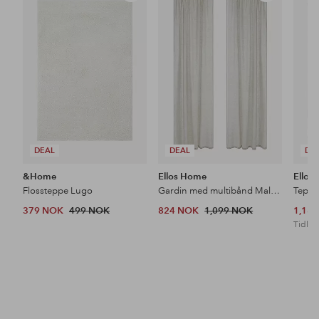
til
til
favoritter
favoritter
DEAL
DEAL
DE
&Home
Ellos Home
Ellos
Flossteppe Lugo
Gardin med multibånd Malva 2-pk i 100% lin
Teppe
379 NOK
499 NOK
824 NOK
1,099 NOK
1,18
Tidl. l