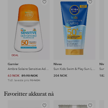
Legg
Legg
til
til
favoritter
favoritter
DEAL
Garnier
Nivea
Nivea
Ambre Solaire Sensitive Advanced Kids Roll-On SPF50+ 18 G
Sun Kids Swim & Play Sun Lotion Spf 50+ 150Ml
63 NOK
89.90 NOK
204 NOK
182 
Tidl. laveste pris
70 NOK
Favoritter akkurat nå
Legg
Legg