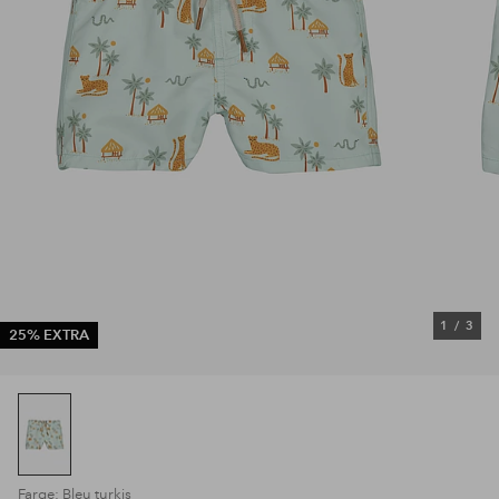
1
/
3
25% EXTRA
Farge: Bleu turkis