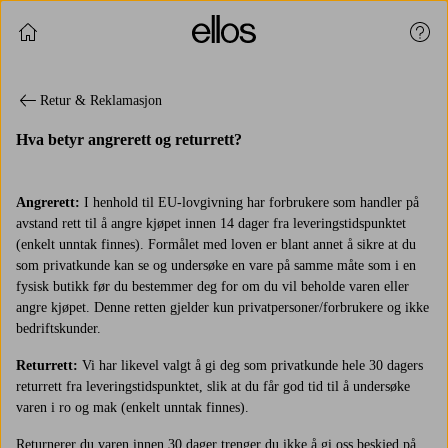
Fortsett å handle
Kund
Retur & Reklamasjon
Hva betyr angrerett og returrett?
Angrerett:
I henhold til EU-lovgivning har forbrukere som handler på
avstand rett til å angre kjøpet innen 14 dager fra leveringstidspunktet
(enkelt unntak finnes). Formålet med loven er blant annet å sikre at du
som privatkunde kan se og undersøke en vare på samme måte som i en
fysisk butikk før du bestemmer deg for om du vil beholde varen eller
angre kjøpet. Denne retten gjelder kun privatpersoner/forbrukere og ikke
bedriftskunder.
Returrett:
Vi har likevel valgt å gi deg som privatkunde hele 30 dagers
returrett fra leveringstidspunktet, slik at du får god tid til å undersøke
varen i ro og mak (enkelt unntak finnes).
Returnerer du varen innen 30 dager trenger du ikke å gi oss beskjed på