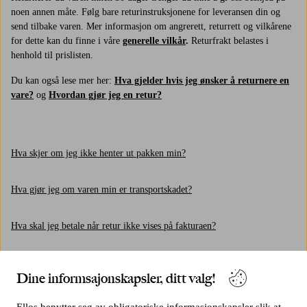
noen annen måte. Følg bare returinstruksjonene for leveransen din og
send tilbake varen. Mer informasjon om angrerett, returrett og vilkårene
for dette kan du finne i våre
generelle vilkår
.
Returfrakt belastes i
henhold til prislisten.
Du kan også lese mer her:
Hva gjelder hvis jeg ønsker å returnere en
vare?
og
Hvordan gjør jeg en retur?
Hva skjer om jeg ikke henter ut pakken min?
Hva gjør jeg om varen min er transportskadet?
Hva skal jeg betale når retur ikke vises på fakturaen?
Er det garanti på elektroniske apparater?
Dine informsajonskapsler, ditt valg!
Hvordan gjør jeg en retur?