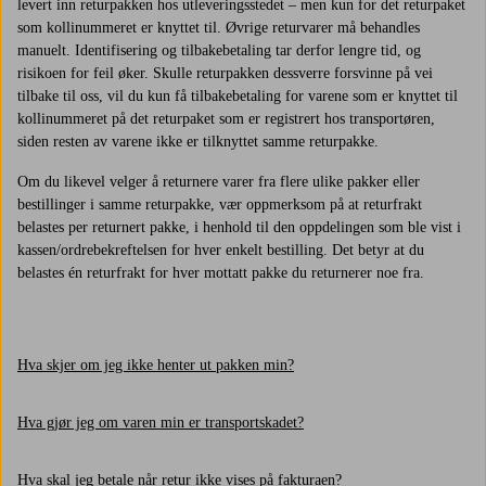
levert inn returpakken hos utleveringsstedet – men kun for det returpaket
som kollinummeret er knyttet til. Øvrige returvarer må behandles
manuelt. Identifisering og tilbakebetaling tar derfor lengre tid, og
risikoen for feil øker. Skulle returpakken dessverre forsvinne på vei
tilbake til oss, vil du kun få tilbakebetaling for varene som er knyttet til
kollinummeret på det returpaket som er registrert hos transportøren,
siden resten av varene ikke er tilknyttet samme returpakke.
Om du likevel velger å returnere varer fra flere ulike pakker eller
bestillinger i samme returpakke, vær oppmerksom på at returfrakt
belastes per returnert pakke, i henhold til den oppdelingen som ble vist i
kassen/ordrebekreftelsen for hver enkelt bestilling. Det betyr at du
belastes én returfrakt for hver mottatt pakke du returnerer noe fra.
Hva skjer om jeg ikke henter ut pakken min?
Hva gjør jeg om varen min er transportskadet?
Hva skal jeg betale når retur ikke vises på fakturaen?