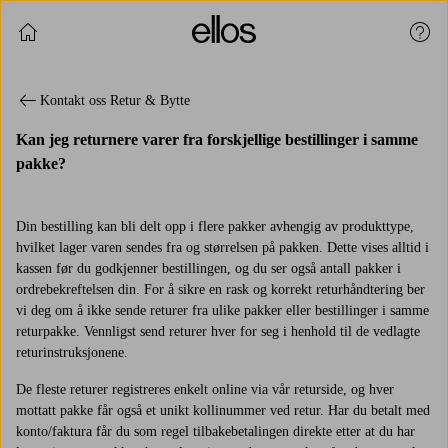
Fortsett å handle
Kund
Kontakt oss Retur & Bytte
Kan jeg returnere varer fra forskjellige bestillinger i samme
pakke?
Din bestilling kan bli delt opp i flere pakker avhengig av produkttype,
hvilket lager varen sendes fra og størrelsen på pakken. Dette vises alltid i
kassen før du godkjenner bestillingen, og du ser også antall pakker i
ordrebekreftelsen din. For å sikre en rask og korrekt returhåndtering ber
vi deg om å ikke sende returer fra ulike pakker eller bestillinger i samme
returpakke. Vennligst send returer hver for seg i henhold til de vedlagte
returinstruksjonene.
De fleste returer registreres enkelt online via vår returside, og hver
mottatt pakke får også et unikt kollinummer ved retur. Har du betalt med
konto/faktura får du som regel tilbakebetalingen direkte etter at du har