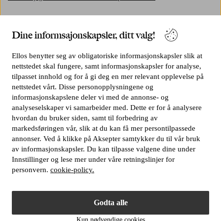
Er det garanti på elektroniske apparater?
Dine informsajonskapsler, ditt valg!
Hvordan gjør jeg en retur?
Ellos benytter seg av obligatoriske informasjonskapsler slik at
nettstedet skal fungere, samt informasjonskapsler for analyse,
Hva betyr angrerett og returrett?
tilpasset innhold og for å gi deg en mer relevant opplevelse på
nettstedet vårt. Disse personopplysningene og
informasjonskapslene deler vi med de annonse- og
Hva gjør jeg om jeg savner returseddel eller returetikett?
analyseselskaper vi samarbeider med. Dette er for å analysere
hvordan du bruker siden, samt til forbedring av
Kan jeg angre eller endre en retur jeg har registrert på retursiden?
markedsføringen vår, slik at du kan få mer persontilpassede
annonser. Ved å klikke på Aksepter samtykker du til vår bruk
av informasjonskapsler. Du kan tilpasse valgene dine under
Hva koster returen?
Innstillinger og lese mer under våre retningslinjer for
personvern.
cookie-policy.
Kan jeg bytte en vare?
Godta alle
Fikk du ikke svar på spørsmålet ditt?
Kontakt oss
Kun nødvendige cookies