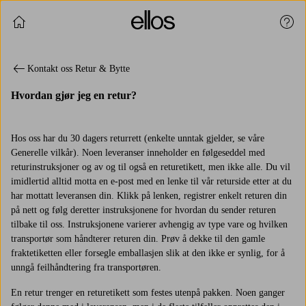
Fortsett å handle
Kund
Kontakt oss Retur & Bytte
Hvordan gjør jeg en retur?
Hos oss har du 30 dagers returrett (enkelte unntak gjelder, se våre
Generelle vilkår). Noen leveranser inneholder en følgeseddel med
returinstruksjoner og av og til også en returetikett, men ikke alle. Du vil
imidlertid alltid motta en e-post med en lenke til vår returside etter at du
har mottatt leveransen din. Klikk på lenken, registrer enkelt returen din
på nett og følg deretter instruksjonene for hvordan du sender returen
tilbake til oss. Instruksjonene varierer avhengig av type vare og hvilken
transportør som håndterer returen din. Prøv å dekke til den gamle
fraktetiketten eller forsegle emballasjen slik at den ikke er synlig, for å
unngå feilhåndtering fra transportøren.
En retur trenger en returetikett som festes utenpå pakken. Noen ganger