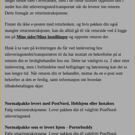
følger denne med i leveransen, men i de fleste tilfeller opprettes den i
stedet hos ditt utleveringssted/transportør når du leverer inn returen.
Dette fremgår av returinstruksjonene.
Finner du ikke e-posten med retur­lenken, og hvis pakken din også
mangler returinstruksjoner, kan du alltid gå til vår returside ved å logge
inn på
Mine sider/Mine bestillinger
og opprette returen der.
Husk å ta vare på kvitteringen du får ved innlevering hos
utleveringsstedet/transportøren til du har mottatt en bekreftelse på at
returen din er ferdigbehandlet hos oss. Dette tar vanligvis ca. 2 uker etter
innlevering, men i forbindelse med helligdager og høysesong kan det ta
noe lengre tid. Når returen din er behandlet, mottar du en e-post som
bekrefter at den er ferdig, samt informasjon om hvordan
tilbakebetalingen skjer.
Normalpakke levert med PostNord, Helthjem eller Instabox
Følg returinstruksjonene. Lever pakken din til valgfritt PostNord-
utleveringssted.
Normalpakke som er levert hjem - Porterbuddy
Følg returinstruksjonene. Lever pakken din til valgfritt PostNord-