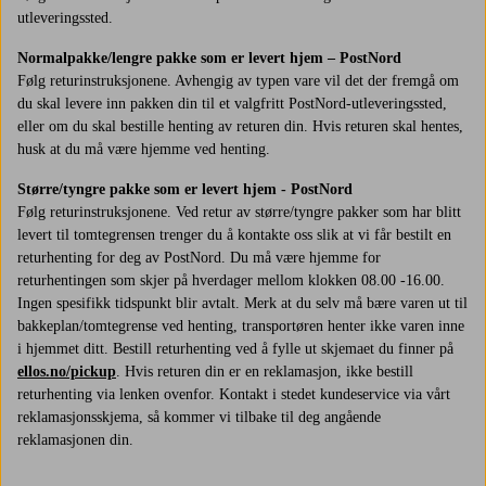
utleveringssted.
Normalpakke/lengre pakke som er levert hjem – PostNord
Følg retur­instruksjonene. Avhengig av typen vare vil det der fremgå om
du skal levere inn pakken din til et valgfritt PostNord-utleveringssted,
eller om du skal bestille henting av returen din. Hvis returen skal hentes,
husk at du må være hjemme ved henting.
Større/tyngre pakke som er levert hjem - PostNord
Følg returinstruksjonene. Ved retur av større/tyngre pakker som har blitt
levert til tomtegrensen trenger du å kontakte oss slik at vi får bestilt en
returhenting for deg av PostNord. Du må være hjemme for
returhentingen som skjer på hverdager mellom klokken 08.00 -16.00.
Ingen spesifikk tidspunkt blir avtalt. Merk at du selv må bære varen ut til
bakkeplan/tomtegrense ved henting, transportøren henter ikke varen inne
i hjemmet ditt. Bestill returhenting ved å fylle ut skjemaet du finner på
ellos.no/pickup
. Hvis returen din er en reklamasjon, ikke bestill
returhenting via lenken ovenfor. Kontakt i stedet kundeservice via vårt
reklamasjonsskjema, så kommer vi tilbake til deg angående
reklamasjonen din.