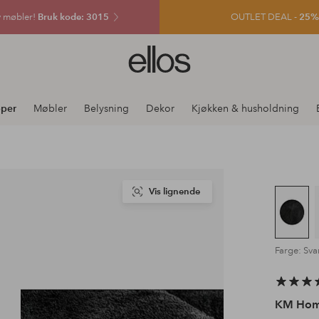
v møbler!
Bruk kode: 3015
OUTLET DEAL -
25% e
Ellos
logo
–
gå
per
Møbler
Belysning
Dekor
Kjøkken & husholdning
til
forsiden
Vis lignende
Farge: Sva
KM Ho