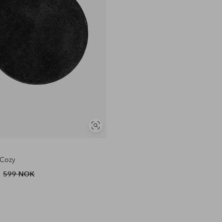
Vis
lignende
e
 Cozy
599 NOK