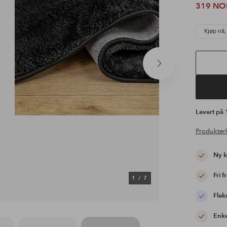
319 NO
Kjøp nå,
Neste
produkt
Levert på
Produkter
Ny 
Fri f
1
/
7
Flek
Enke