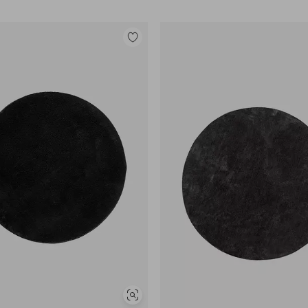
Legg
til
favoritter
Vis