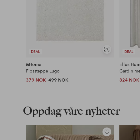
Vis
DEAL
DEAL
lignende
&Home
Ellos Ho
Flossteppe Lugo
379 NOK
499 NOK
824 NOK
Oppdag våre nyheter
Legg