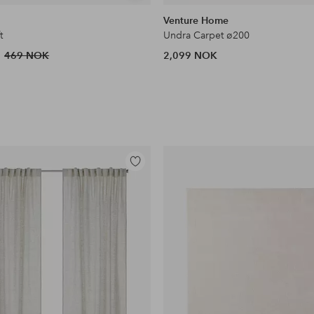
lignende
e
Venture Home
t
Undra Carpet ø200
469 NOK
2,099 NOK
Legg
til
favoritter