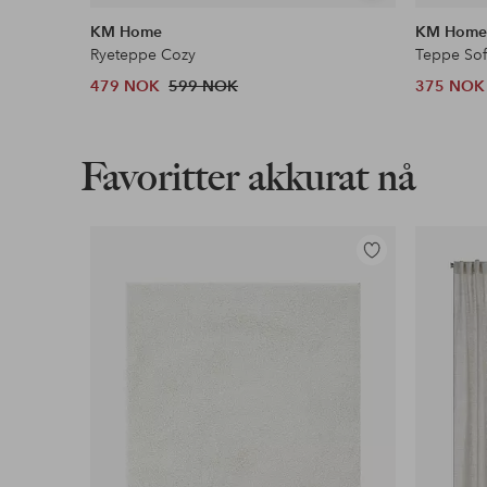
lignende
KM Home
KM Hom
Ryeteppe Cozy
Teppe Sof
479 NOK
599 NOK
375 NOK
Favoritter akkurat nå
Legg
til
favoritter