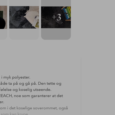
+3
 i myk polyester.
både ta på og gå på. Den tette og
følelse og koselig utseende.
. REACH, noe som garanterer at det
er.
ua som i det koselige soverommet, også
t som kan krype.