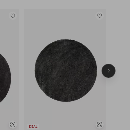
Legg
Legg
til
til
favoritter
favoritter
Neste
produkt
Vis
Vis
DEAL
DEAL