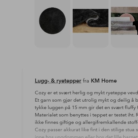
Lugg- & ryetepper
fra
KM Home
Cozy er et svært herlig og mykt ryeteppe vevd
Et garn som gjør det utrolig mykt og deilig å 
tykke luggen på 15 mm gir det en svært fluffy 
Materialet som benyttes i teppet er testet iht
ikke finnes giftige og allergifremkallende stoff
Cozy passer akkurat like fint i den stilige st
inne hos ungdommen eller hos det lille barne