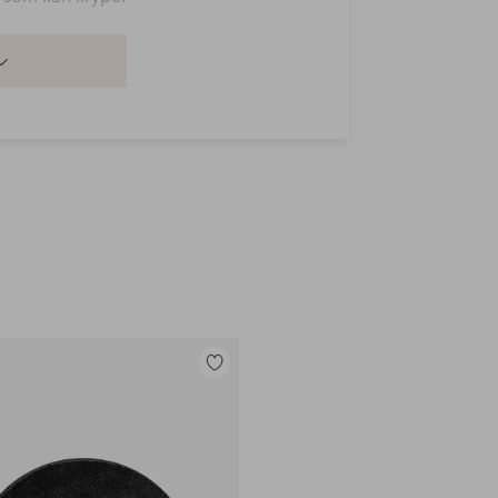
 ligger inntil sofa eller bord. For å
 å riste teppe innimellom. Man kan
t for å fluffe det opp.
atte for å holde teppet på plass.
Legg
til
favoritter