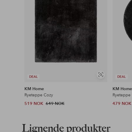
Les mer
Faktura & Konto
Våre mest fordelaktige betalingsmåter
Les mer
Vis
DEAL
DEAL
lignende
KM Home
KM Hom
Ryeteppe Cozy
Ryeteppe
519 NOK
649 NOK
479 NOK
Lignende produkter