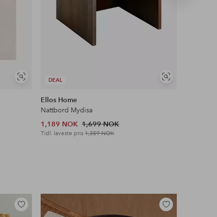
produkt
Vis
Vis
DEAL
DEAL
lignende
lignende
Ellos Home
Ellos Ho
Nattbord Mydisa
Vegghylle
1,189 NOK
1,699 NOK
699 NOK
Tidl. laveste pris
1,359 NOK
Tidl. lavest
Legg
Legg