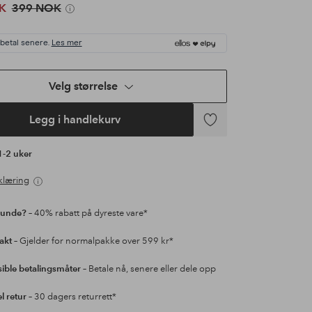
K
399 NOK
 betal senere.
Les mer
Velg størrelse
Legg i handlekurv
Legg
til
 1-2 uker
favoritter
klæring
kunde?
– 40% rabatt på dyreste vare*
rakt
– Gjelder for normalpakke over 599 kr*
sible betalingsmåter
– Betale nå, senere eller dele opp
l retur
– 30 dagers returrett*