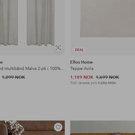
Vis
DEAL
lignende
me
Ellos Home
Gardin med multibånd Malva 2-pk i 100% lin
Teppe Avila
1,099 NOK
1,189 NOK
1,699 NOK
Tidl. laveste pris
1,206 NOK
Legg