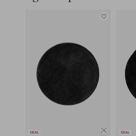
Legg
til
favoritter
Vis
DEAL
DEAL