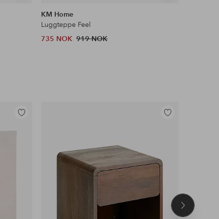
lignende
lignende
KM Home
KM Hom
Luggteppe Feel
Soft Pile 
735 NOK
919 NOK
559 NOK
Legg
Legg
til
til
favoritter
favoritter
Neste