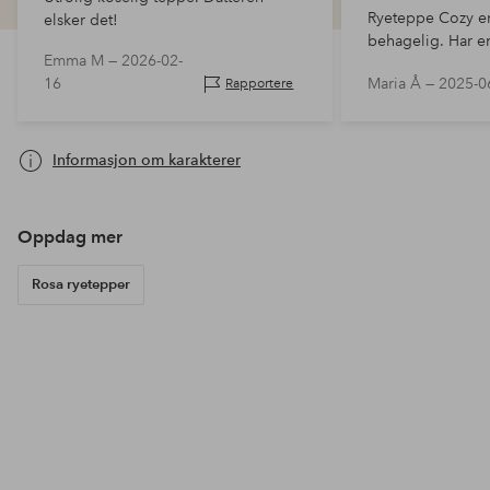
Ryeteppe Cozy e
elsker det!
behagelig. Har en
Emma M —
2026-02-
fargetone. Teppet
16
Maria Å —
2025-0
Rapportere
like hvitt som Se
Informasjon om karakterer
Oppdag mer
Rosa ryetepper