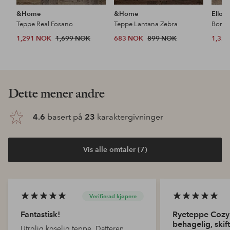
&Home
&Home
Ellos
Teppe Real Fosano
Teppe Lantana Zebra
Bomul
1,291 NOK
1,699 NOK
683 NOK
899 NOK
1,32
Dette mener andre
4.6
basert på
23
karaktergivninger
Vis alle omtaler (7)
Verifierad kjøpere
Fantastisk!
Ryeteppe Cozy
behagelig, skif
Utrolig koselig teppe. Datteren