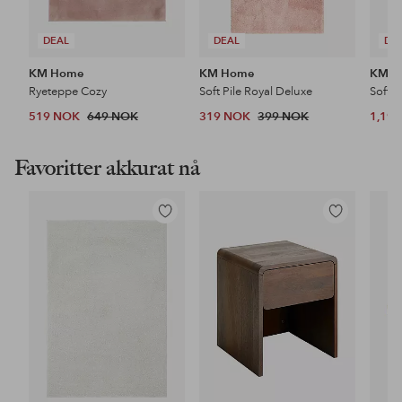
DEAL
DEAL
DE
KM Home
KM Home
KM H
Ryeteppe Cozy
Soft Pile Royal Deluxe
Soft P
519 NOK
649 NOK
319 NOK
399 NOK
1,19
Favoritter akkurat nå
Legg
Legg
til
til
favoritter
favoritter