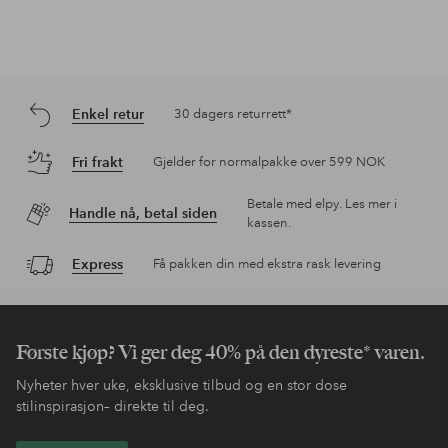
Enkel retur
30 dagers returrett*
Fri frakt
Gjelder for normalpakke over 599 NOK
Betale med elpy. Les mer i
Handle nå, betal siden
kassen.
Express
Få pakken din med ekstra rask levering
Første kjøp? Vi ger deg 40% på den dyreste* varen.
Nyheter hver uke, eksklusive tilbud og en stor dose
stilinspirasjon– direkte til deg.