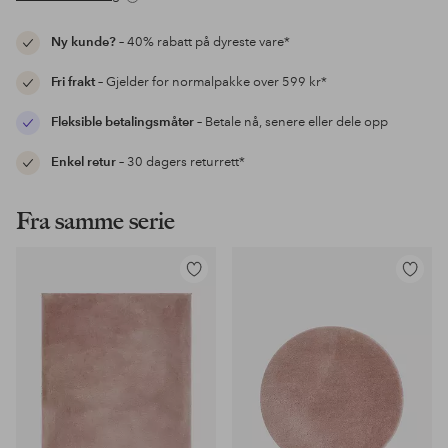
Ny kunde?
– 40% rabatt på dyreste vare*
Fri frakt
– Gjelder for normalpakke over 599 kr*
Fleksible betalingsmåter
– Betale nå, senere eller dele opp
Enkel retur
– 30 dagers returrett*
Fra samme serie
Legg
Legg
til
til
favoritter
favoritter