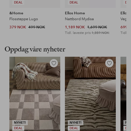
DEAL
DEAL
DE
&Home
Ellos Home
Ellos
Flossteppe Lugo
Nattbord Mydisa
Veggh
379 NOK
499 NOK
1,189 NOK
1,699 NOK
699 
Tidl. laveste pris
1,359 NOK
Tidl. l
Oppdag våre nyheter
Legg
Legg
til
til
favoritter
favoritter
NYHET!
NYHET!
NY
DEAL
DEAL
DE