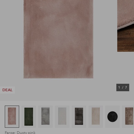
1
/
7
DEAL
Farge: Dusty pink