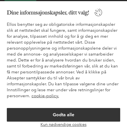
Bli kunde
Dine informsajonskapsler, ditt valg!
* Se tilbudsvilkår ved registrering
Ellos benytter seg av obligatoriske informasjonskapsler
slik at nettstedet skal fungere, samt informasjonskapsler
for analyse, tilpasset innhold og for å gi deg en mer
Trenger du hjelp?
relevant opplevelse på nettstedet vårt. Disse
personopplysningene og informasjonskapslene deler vi
Du finner svar på de vanligste spørsmålene i vår FAQ. Du finner
med de annonse- og analyseselskaper vi samarbeider
også informasjon om hvordan du kan kontakte oss.
med. Dette er for å analysere hvordan du bruker siden,
samt til forbedring av markedsføringen vår, slik at du kan
Kundeservice
Bestilling
Betalingsmåte
Lev
få mer persontilpassede annonser. Ved å klikke på
Aksepter samtykker du til vår bruk av
informasjonskapsler. Du kan tilpasse valgene dine under
Innstillinger og lese mer under våre retningslinjer for
Mine sider
personvern.
cookie-policy.
Om Ellos
Godta alle
Våre tjenester
Kun nødvendige cookies