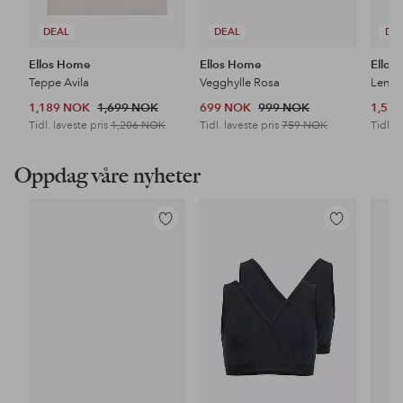
DEAL
DEAL
DE
Ellos Home
Ellos Home
Ellos
Teppe Avila
Vegghylle Rosa
Lenes
1,189 NOK
1,699 NOK
699 NOK
999 NOK
1,53
Tidl. laveste pris
1,206 NOK
Tidl. laveste pris
759 NOK
Tidl. l
Oppdag våre nyheter
Legg
Legg
til
til
favoritter
favoritter