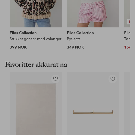
DE
Ellos Collection
Ellos Collection
Ellos 
Strikket genser med volanger
Pysjsett
Topp 
399 NOK
349 NOK
156 
Favoritter akkurat nå
Legg
Legg
til
til
favoritter
favoritter