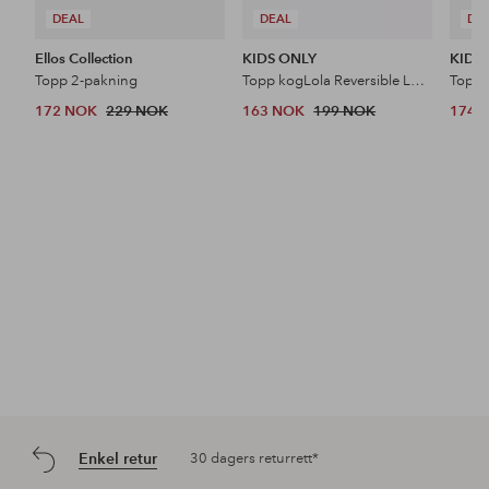
DEAL
DEAL
DE
Ellos Collection
KIDS ONLY
KIDS
Topp 2-pakning
Topp kogLola Reversible Logo Top Acc
172 NOK
229 NOK
163 NOK
199 NOK
174 
Enkel retur
30 dagers returrett*