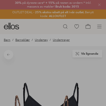
30%
på dyreste vare*
+ 15%
på resten av ordern.* Inkl.
Lukk
massevis av møbler!
Bruk kode: 3015
OUTLET DEAL -
25% ekstra rabatt på alt i vår outlet.
Benytt
kode:
ALLOUTLET
Ellos
Gå
Søk
logo
til
Gå
–
favorittmerkede
til
Barn
Barneklær
Undertøy
Undertrøyer
gå
produkter
handlekurv
til
forsiden
Vis lignende
Tilbake