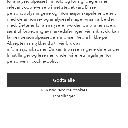
for analyse, tilpasset innhold og for å gi deg en mer
relevant opplevelse på nettstedet vårt. Disse
Du finner svar på de vanligste spørsmålene i vår FAQ. Du finner
personopplysningene og informasjonskapslene deler vi
også informasjon om hvordan du kan kontakte oss.
med de annonse- og analyseselskaper vi samarbeider
med. Dette er for å analysere hvordan du bruker siden,
Kundeservice
Bestilling
Betalingsmåte
Lev
samt til forbedring av markedsføringen vår, slik at du kan
få mer persontilpassede annonser. Ved å klikke på
Aksepter samtykker du til vår bruk av
informasjonskapsler. Du kan tilpasse valgene dine under
Mine sider
Innstillinger og lese mer under våre retningslinjer for
personvern.
cookie-policy.
Om Ellos
Godta alle
Våre tjenester
Kun nødvendige cookies
Åpne
Innstillinger
chat-
Vilkår
boks
Venner