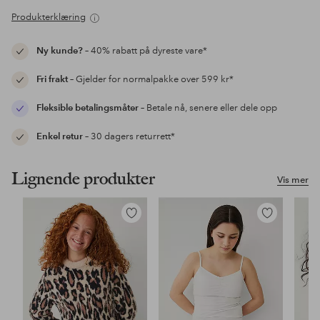
Produkterklæring
Ny kunde?
– 40% rabatt på dyreste vare*
Fri frakt
– Gjelder for normalpakke over 599 kr*
Fleksible betalingsmåter
– Betale nå, senere eller dele opp
Enkel retur
– 30 dagers returrett*
Lignende produkter
Vis mer
Legg
Legg
til
til
favoritter
favoritter