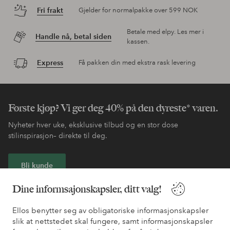
Fri frakt
Gjelder for normalpakke over 599 NOK
Betale med elpy. Les mer i
Handle nå, betal siden
kassen.
Express
Få pakken din med ekstra rask levering
Første kjøp? Vi ger deg 40% på den dyreste* varen.
Nyheter hver uke, eksklusive tilbud og en stor dose
stilinspirasjon– direkte til deg.
Bli kunde
Dine informsajonskapsler, ditt valg!
* Se tilbudsvilkår ved registrering
Ellos benytter seg av obligatoriske informasjonskapsler
slik at nettstedet skal fungere, samt informasjonskapsler
Trenger du hjelp?