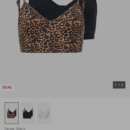
1
/
2
DEAL
Farge: Black