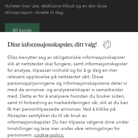
Nyheter hver uke, eksklusive tilbud og en stor dose
stilinspirasjon– direkte til deg.
Bli kunde
Dine informsajonskapsler, ditt valg!
* Se tilbudsvilkår ved registrering
Ellos benytter seg av obligatoriske informasjonskapsler
slik at nettstedet skal fungere, samt informasjonskapsler
Trenger du hjelp?
for analyse, tilpasset innhold og for å gi deg en mer
relevant opplevelse på nettstedet vårt. Disse
Du finner svar på de vanligste spørsmålene i vår FAQ. Du finner
personopplysningene og informasjonskapslene deler vi
også informasjon om hvordan du kan kontakte oss.
med de annonse- og analyseselskaper vi samarbeider
med. Dette er for å analysere hvordan du bruker siden,
Kundeservice
Bestilling
Betalingsmåte
Lev
samt til forbedring av markedsføringen vår, slik at du kan
få mer persontilpassede annonser. Ved å klikke på
Aksepter samtykker du til vår bruk av
informasjonskapsler. Du kan tilpasse valgene dine under
Mine sider
Innstillinger og lese mer under våre retningslinjer for
personvern.
cookie-policy.