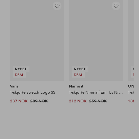
Legg
Legg
til
til
favoritter
favoritter
NYHET!
NYHET!
NY
DEAL
DEAL
DE
Vans
Name it
ONLY
T-skjorte Stretch Logo SS
T-skjorte Nmmalf Emil Ls Nreg Top Box Sky
237 NOK
289 NOK
212 NOK
259 NOK
188 