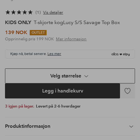
1
Vis detaljer
KIDS ONLY
T-skjorte kogLucy S/S Savage Top Box
139 NOK
OUTLET
Opprinnelig pris
199 NOK
Mer informasjon
Kjøp nå, betal senere.
Les mer
Velg størrelse
Legg i handlekurv
Legg
til
3 igjen på lager.
Levert på 2-6 hverdager
favoritte
Produktinformasjon