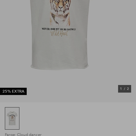
1
/
2
25% EXTRA
Farge: Cloud dancer