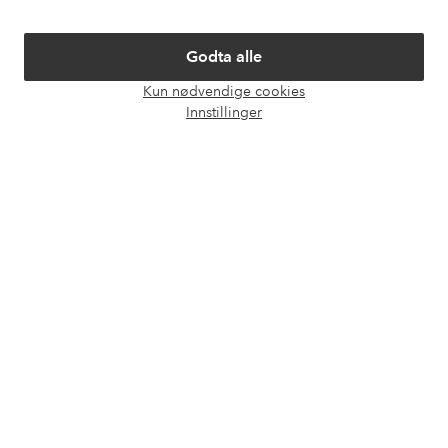
Om Ellos
Godta alle
Våre tjenester
Kun nødvendige cookies
Åpne
Innstillinger
chat-
Vilkår
boks
Venner
Sikre betalinger - Betal direkte eller del opp
Vil du vite mer om
våre betalingsalternativer
?
elpy
elpy
Norge - Velg land