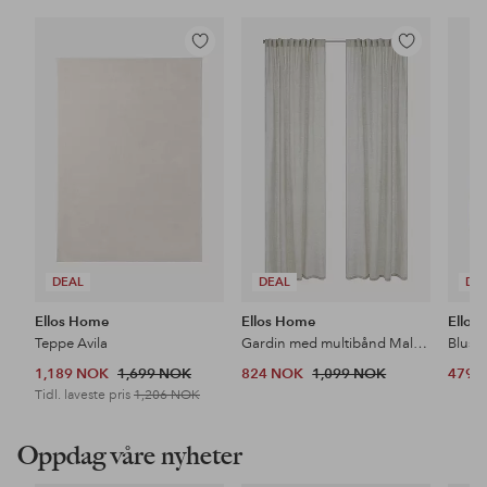
Legg
Legg
til
til
favoritter
favoritter
DEAL
DEAL
DE
Ellos Home
Ellos Home
Ellos 
Teppe Avila
Gardin med multibånd Malva 2-pk i 100% lin
Bluse
1,189 NOK
1,699 NOK
824 NOK
1,099 NOK
479 
Tidl. laveste pris
1,206 NOK
Oppdag våre nyheter