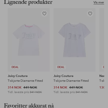
Lignende produkter
Vis mer
Legg
Legg
til
til
favoritter
favoritter
DEAL
DEAL
DE
Juicy Couture
Juicy Couture
Name 
T-skjorte Diamante Fitted
T-skjorte Diamante Fitted
314 NOK
449 NOK
314 NOK
449 NOK
130 
Tidl. laveste pris
341 NOK
Tidl. laveste pris
341 NOK
Favoritter akkurat nå