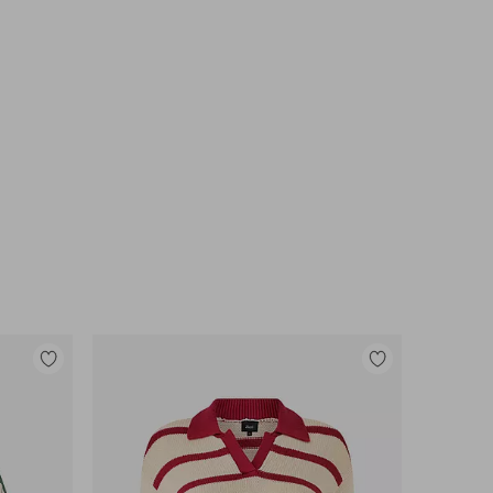
Legg
Legg
til
til
favoritter
favoritter