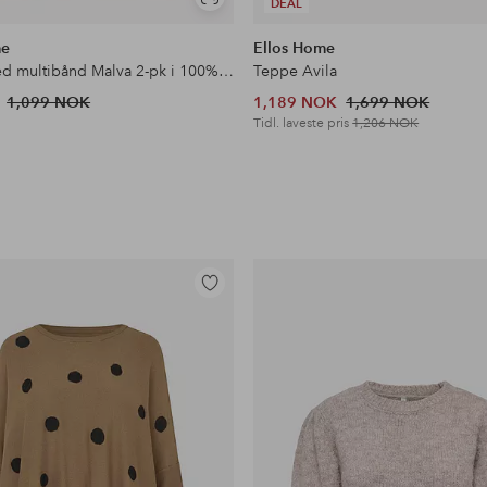
Vis
DEAL
lignende
me
Ellos Home
Gardin med multibånd Malva 2-pk i 100% lin
Teppe Avila
1,099 NOK
1,189 NOK
1,699 NOK
Tidl. laveste pris
1,206 NOK
Legg
til
favoritter