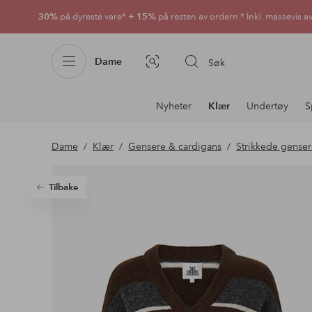
30%
på dyreste vare*
+ 15%
på resten av ordern.* Inkl. massevis a
Dame
Søk
Bildesøk
Avdelingsnavigering
Nyheter
Klær
Undertøy
S
Dame
Klær
Gensere & cardigans
Strikkede gense
Tilbake