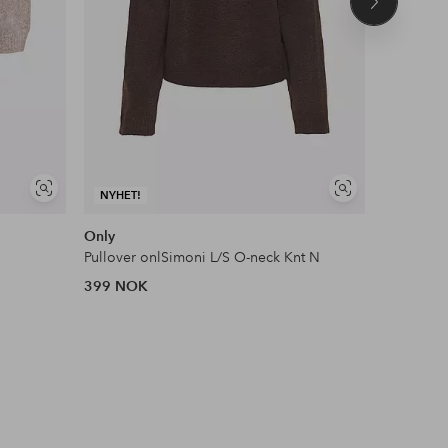
Neste
produkt
Vis
Vis
NYHET!
NYHET!
lignende
lignende
Only
Masai
Pullover onlSimoni L/S O-neck Knt N
Genser M
399 NOK
1,399 N