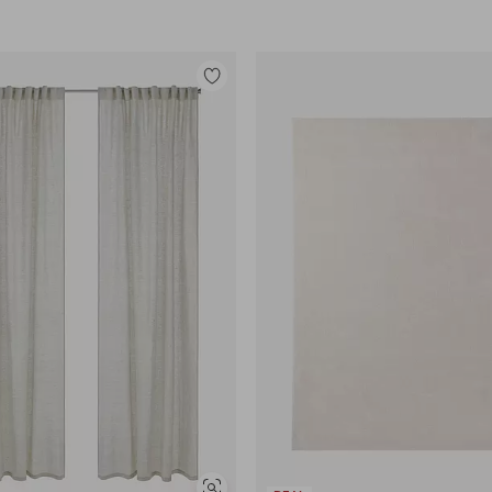
Legg
til
favoritter