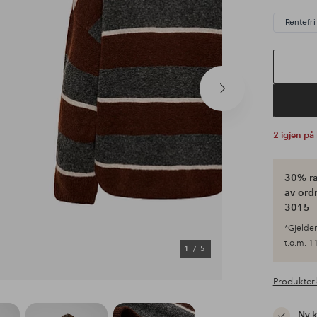
Rentefri 
Neste
produkt
2 igjen på
30% ra
av ordr
3015
*Gjelder 
t.o.m. 11
1
/
5
Produkter
Ny 