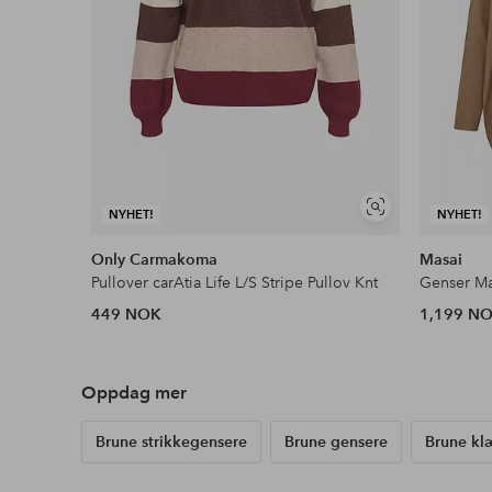
Vis
NYHET!
NYHET!
lignende
Only Carmakoma
Masai
Pullover carAtia Life L/S Stripe Pullov Knt
Genser Ma
449 NOK
1,199 N
Oppdag mer
Brune strikkegensere
Brune gensere
Brune kl