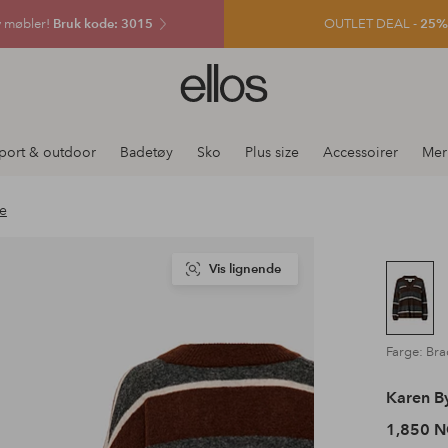
v møbler!
Bruk kode: 3015
OUTLET DEAL -
25% e
Ellos
logo
–
gå
port & outdoor
Badetøy
Sko
Plus size
Accessoirer
Mer
til
forsiden
re
Vis lignende
Farge: Bra
Karen B
1,850 