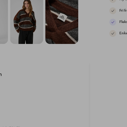
Fri f
Flek
Enke
n