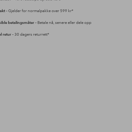
rakt
– Gjelder for normalpakke over 599 kr*
sible betalingsmåter
– Betale nå, senere eller dele opp
l retur
– 30 dagers returrett*