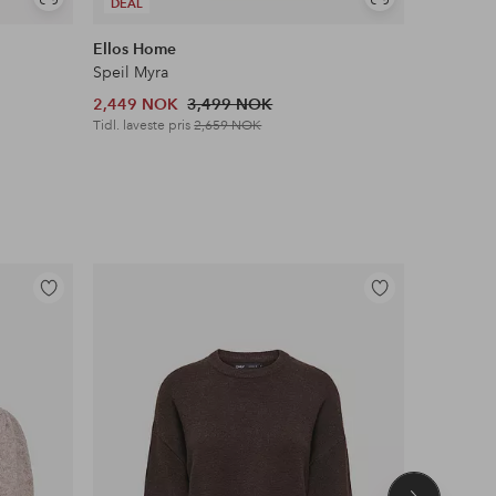
Vis
Vis
DEAL
DEAL
lignende
lignende
Ellos Home
Ellos Ho
Speil Myra
Vegghylle
2,449 NOK
3,499 NOK
699 NOK
Tidl. laveste pris
2,659 NOK
Tidl. lavest
Legg
Legg
til
til
favoritter
favoritter