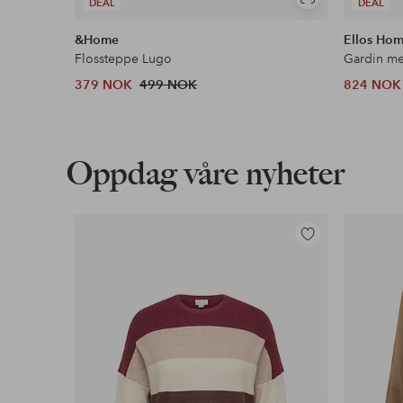
Vis
DEAL
DEAL
lignende
&Home
Ellos Ho
Flossteppe Lugo
379 NOK
499 NOK
824 NOK
Oppdag våre nyheter
Legg
til
favoritter