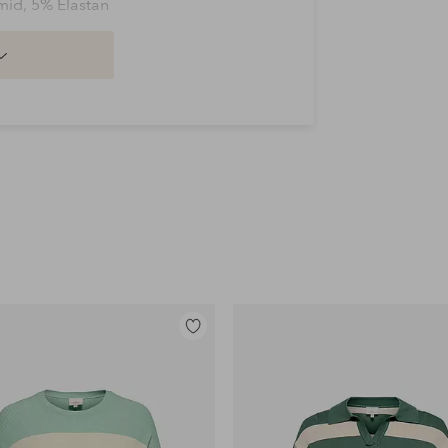
mid, 5% Elastan
Legg
til
favoritter