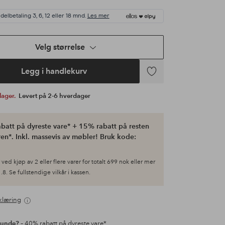
delbetaling 3, 6, 12 eller 18 mnd.
Les mer
Velg størrelse
Legg i handlekurv
Legg
til
 lager.
Levert på 2-6 hverdager
favoritter
batt på dyreste vare* + 15% rabatt på resten
en*. Inkl. massevis av møbler! Bruk kode:
ved kjøp av 2 eller flere varer for totalt 699 nok eller mer
.8. Se fullstendige vilkår i kassen.
klæring
kunde?
– 40% rabatt på dyreste vare*