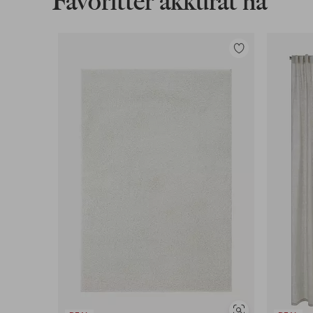
Favoritter akkurat nå
Legg
til
favoritter