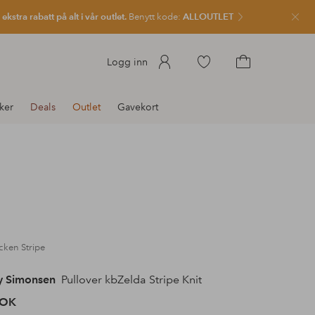
kstra rabatt på alt i vår outlet.
Benytt kode:
ALLOUTLET
Lukk
Gå
Logg inn
til
Gå
favorittmerkede
til
ker
Deals
Outlet
Gavekort
produkter
handlekurven
cken Stripe
y Simonsen
Pullover kbZelda Stripe Knit
NOK