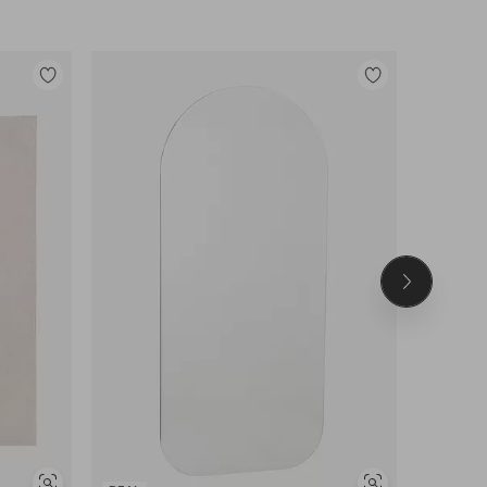
Legg
Legg
til
til
favoritter
favoritter
Neste
produkt