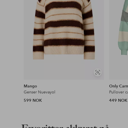
Vis
lignende
Mango
Only Car
Genser Nuevayol
Pullover c
599 NOK
449 NOK