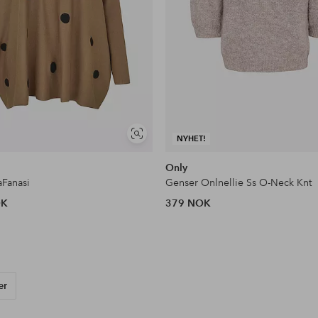
Vis
NYHET!
lignende
Only
Fanasi
Genser Onlnellie Ss O-Neck Knt
OK
379 NOK
ær