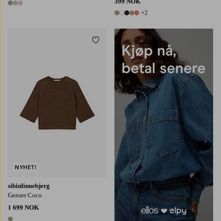
399 NOK
3 farger
+2
7 farger
Legg til favoritter
XS
S
M
L
XL
Les mer
NYHET!
sibinlinnebjerg
Genser Coco
1 699 NOK