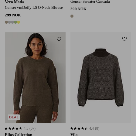
Genser Sweater Cascada
Vero Moda
Genser vmDoffy LS O-Neck Blouse
399 NOK
299 NOK
1 farge
5 farger
Legg til favoritter
Legg t
XS
S
M
L
XL
DEAL
4,5
(67)
4,4
(8)
4,5 basert på 67 karaktergivninger
4,4 basert på 8 karaktergivninger
Ellos Collection
Vila