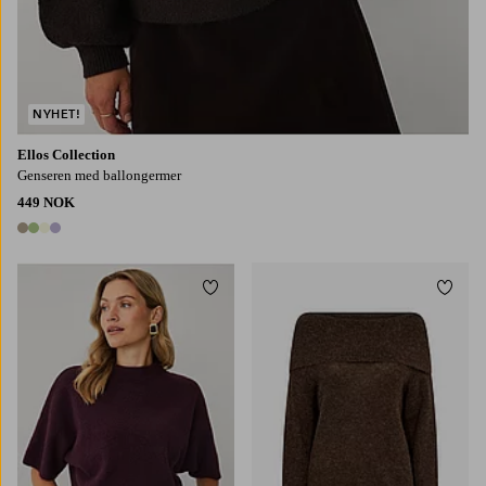
NYHET!
Ellos Collection
Genseren med ballongermer
449 NOK
4 farger
Legg til favoritter
Legg t
XS
S
M
L
XL
S
M
L
XL