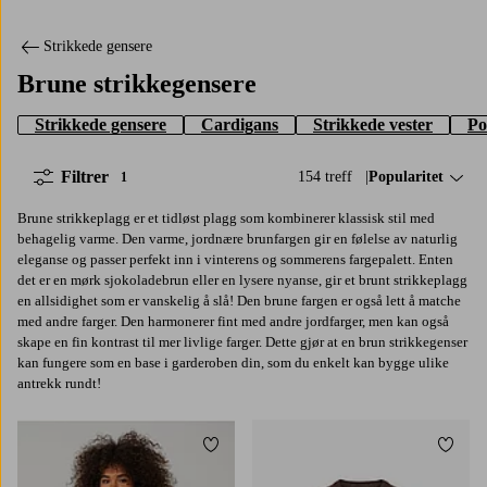
Strikkede gensere
Brune strikkegensere
Strikkede gensere
Cardigans
Strikkede vester
Po
Filtrer
154 treff
Sorter på:
Popularitet
1
Brune strikkeplagg er et tidløst plagg som kombinerer klassisk stil med
behagelig varme. Den varme, jordnære brunfargen gir en følelse av naturlig
eleganse og passer perfekt inn i vinterens og sommerens fargepalett. Enten
det er en mørk sjokoladebrun eller en lysere nyanse, gir et brunt strikkeplagg
en allsidighet som er vanskelig å slå! Den brune fargen er også lett å matche
med andre farger. Den harmonerer fint med andre jordfarger, men kan også
skape en fin kontrast til mer livlige farger. Dette gjør at en brun strikkegenser
kan fungere som en base i garderoben din, som du enkelt kan bygge ulike
antrekk rundt!
Legg til favoritter
Legg t