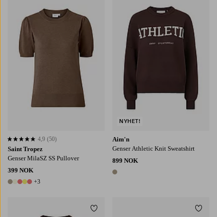
XS
S
M
L
XL
NYHET!
4,9
(50)
Aim'n
4,9 basert på 50 karaktergivninger
Genser Athletic Knit Sweatshirt
Saint Tropez
Genser MilaSZ SS Pullover
899 NOK
399 NOK
1 farge
+3
8 farger
Legg til favoritter
Legg t