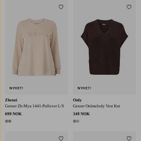
Legg til favoritter
Legg t
S
M
L
XL
XS
S
M
L
XL
NYHET!
NYHET!
Zhenzi
Only
Genser Zh-Mya 1441-Pullover L/S
Genser Onlmelody Vest Knt
699 NOK
349 NOK
2 farger
2 farger
Legg til favoritter
Legg t