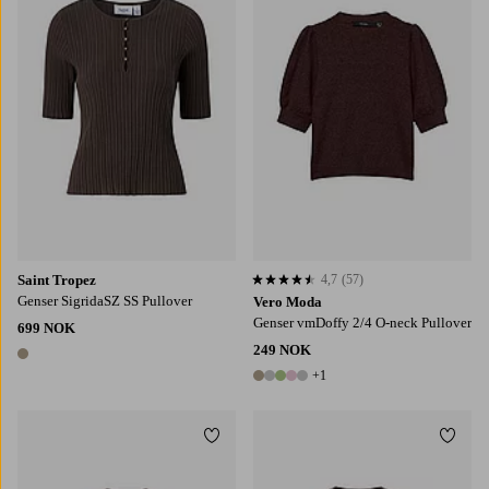
S
M
L
XL
2XL
XS
S
M
L
XL
Saint Tropez
4,7
(57)
4,7 basert på 57 karaktergivninger
Genser SigridaSZ SS Pullover
Vero Moda
Genser vmDoffy 2/4 O-neck Pullover
699 NOK
249 NOK
1 farge
+1
6 farger
Legg til favoritter
Legg t
XS
S
M
L
XL
XS
S
M
L
XL