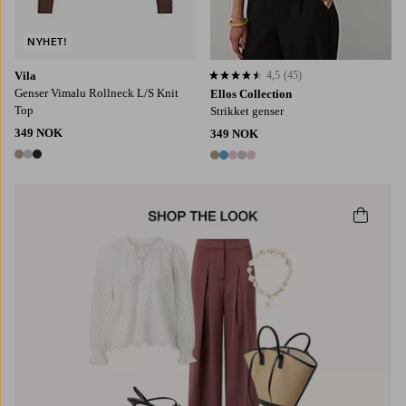
NYHET!
Vila
4,5
(45)
4,5 basert på 45 karaktergivninger
Genser Vimalu Rollneck L/S Knit
Ellos Collection
Top
Strikket genser
349 NOK
349 NOK
3 farger
5 farger