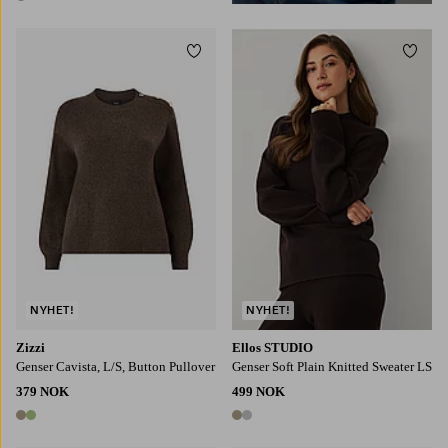
1 farge
Legg til favoritter
Legg t
S
M
L
XL
XS
S
M
L
NYHET!
NYHET!
Zizzi
Ellos STUDIO
Genser Cavista, L/S, Button Pullover
Genser Soft Plain Knitted Sweater LS
379 NOK
499 NOK
2 farger
2 farger