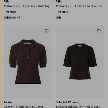
Vila
Vila
Pullover viRil L/s O-neck Knit Top
Pullover viRil O-neck Oversize L/S
329 NOK
399 NOK
+4
9 farger
2 farger
Legg til favoritter
Legg t
XS
S
M
L
XL
Gestuz
Selected Women
Genser GZthilla polo pullover
Pullover slfLelou 2/4 Knit O-neck