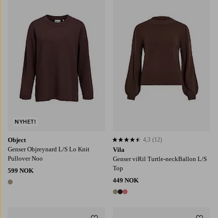
XS
S
M
L
XL
NYHET!
Object
4,3
(12)
4,3 basert på 12 karaktergivninger
Genser Objreynard L/S Lo Knit
Vila
Pullover Noo
Genser viRil Turtle-neckBallon L/S
Top
599 NOK
449 NOK
1 farge
3 farger