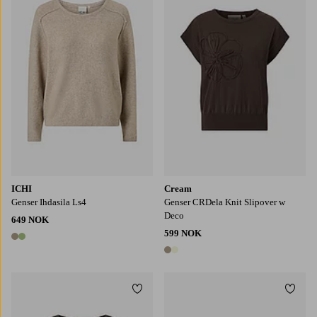
XS
S
M
L
XL
S
M
L
XL
2XL
ICHI
Cream
Genser Ihdasila Ls4
Genser CRDela Knit Slipover w
Deco
649 NOK
599 NOK
2 farger
2 farger
Legg til favoritter
Legg t