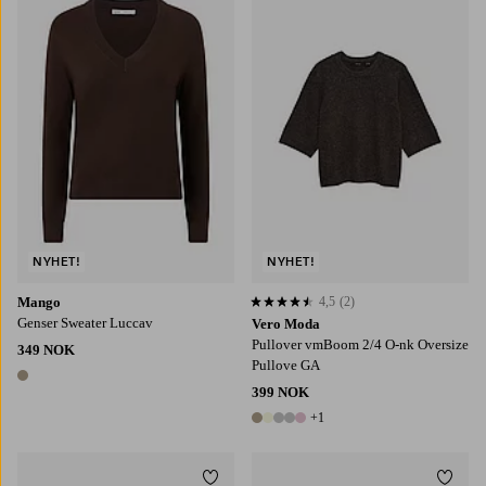
S
M
L
XL
XS
S
M
L
XL
NYHET!
NYHET!
Mango
4,5
(2)
4,5 basert på 2 karaktergivninger
Genser Sweater Luccav
Vero Moda
Pullover vmBoom 2/4 O-nk Oversize
349 NOK
Pullove GA
1 farge
399 NOK
+1
6 farger
Legg til favoritter
Legg t