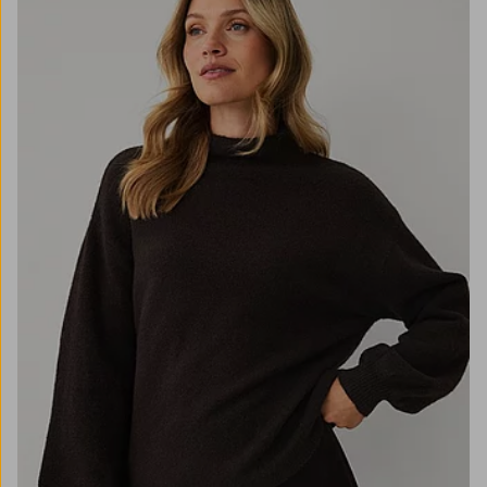
XS
S
M
L
XL