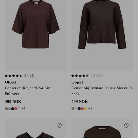
4,3
(4)
4,5
(34)
4,3 basert på 4 karaktergivninger
4,5 basert på 34 karaktergivninger
Object
Object
Genser objReynard 2/4 Knit
Genser objReynard Square Sleeve O-
Pullover
neck
499 NOK
499 NOK
+1
+1
6 farger
6 farger
Legg til favoritter
Legg t