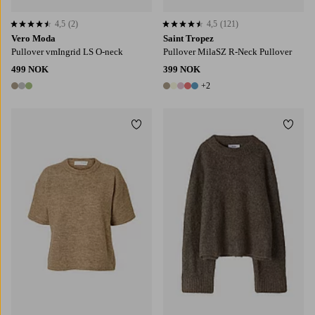
4,5
(2)
4,5
(121)
4,5 basert på 2 karaktergivninger
4,5 basert på 121 karaktergivninger
Vero Moda
Saint Tropez
Pullover vmIngrid LS O-neck
Pullover MilaSZ R-Neck Pullover
499 NOK
399 NOK
+2
3 farger
7 farger
Legg til favoritter
Legg t
XS
S
M
L
XL