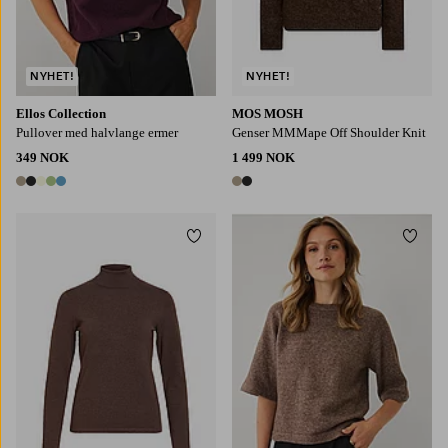
NYHET!
NYHET!
Ellos Collection
MOS MOSH
Pullover med halvlange ermer
Genser MMMape Off Shoulder Knit
349 NOK
1 499 NOK
5 farger
2 farger
Legg til favoritter
Legg t
XS
S
M
L
XL