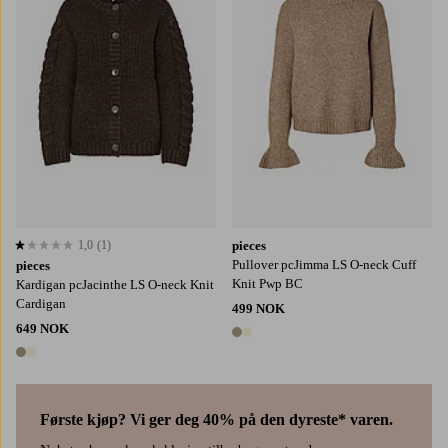
1,0
(1)
pieces
1,0 basert på 1 karaktergivninger
Pullover pcJimma LS O-neck Cuff
pieces
Knit Pwp BC
Kardigan pcJacinthe LS O-neck Knit
Cardigan
499 NOK
649 NOK
2 farger
2 farger
Første kjøp? Vi ger deg 40% på den dyreste* varen.