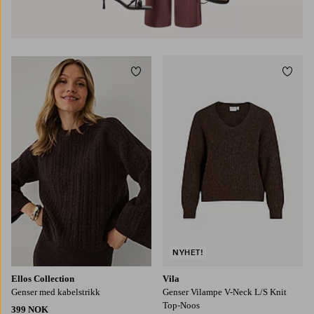
Legg til favoritter
Legg t
XS
S
M
L
XL
NYHET!
Ellos Collection
Vila
Genser med kabelstrikk
Genser Vilampe V-Neck L/S Knit
Top-Noos
399 NOK