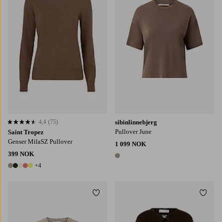
4,4
(75)
sibinlinnebjerg
4,4 basert på 75 karaktergivninger
Pullover June
Saint Tropez
Genser MilaSZ Pullover
1 099 NOK
399 NOK
1 farge
+4
9 farger
Legg til favoritter
Legg t
S
M
L
XL