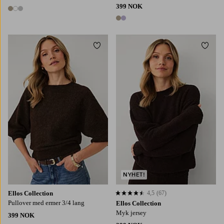
399 NOK
3 farger
2 farger
Legg til favoritter
Legg t
XS
S
M
L
XL
XS
S
M
L
XL
NYHET!
Ellos Collection
4,5
(67)
4,5 basert på 67 karaktergivninger
Pullover med ermer 3/4 lang
Ellos Collection
Myk jersey
399 NOK