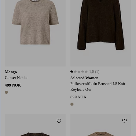
Mango
1,0
(1)
1,0 basert på 1 karaktergivninger
Genser Nekka
Selected Women
Pullover slfLulu Brushed LS Knit
499 NOK
Keyhole O-n
1 farge
899 NOK
1 farge
Legg til favoritter
Legg t
XS
S
M
L
XL
XS
S
M
L
XL