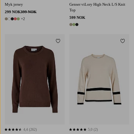
Myk jersey
Genser viLory High Neck L/S Knit
Top
299 NOK
399 NOK
599 NOK
+2
7 farger
3 farger
Legg til favoritter
Legg t
4,4
(262)
5,0
(2)
4,4 basert på 262 karaktergivninger
5,0 basert på 2 karaktergivninger