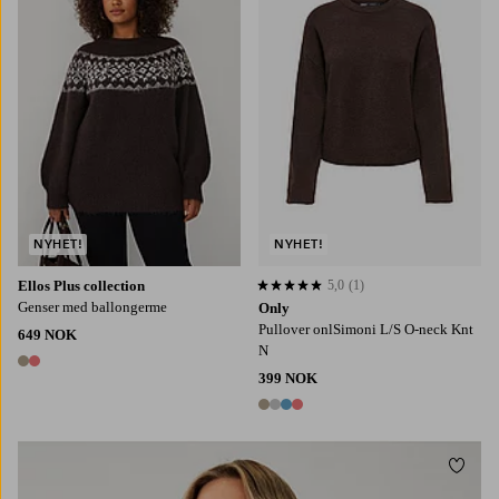
L
XL
2XL
3XL
4XL
XS
S
M
L
XL
NYHET!
NYHET!
Ellos Plus collection
5,0
(1)
5,0 basert på 1 karaktergivninger
Genser med ballongerme
Only
Pullover onlSimoni L/S O-neck Knt
649 NOK
N
2 farger
399 NOK
4 farger
Legg t