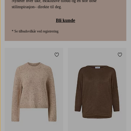
Nyheter hver uke, eksklusive tilbud og en stor dose
stilinspirasjon– direkte til deg.
Bli kunde
* Se tilbudsvilkår ved registrering
Legg til favoritter
Legg t
XS
S
M
L
XL