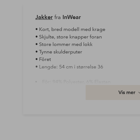
Jakker
fra
InWear
• Kort, bred modell med krage
• Skjulte, store knapper foran
• Store lommer med lokk
• Tynne skulderputer
• Fôret
• Lengde: 54 cm i størrelse 36
Fôr: 94% Polyester, 6% Elastan
Kvalitet: Vevd
Vis mer
Materiale: 86% Bomull, 8% Polyester, 6% Li
Vaske: Kan ikke vaskes
Ermelengde: Langt erme
Artikkelnummer: 1746537-01-34