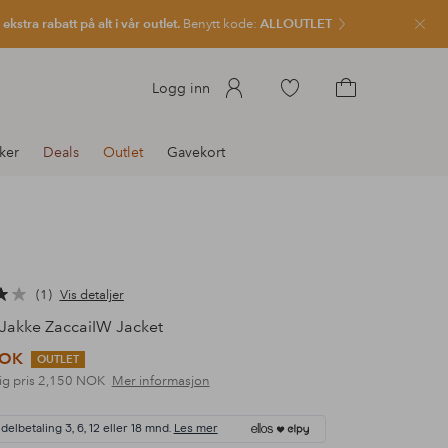
kstra rabatt på alt i vår outlet.
Benytt kode:
ALLOUTLET
Lukk
Gå
Logg inn
til
Gå
favorittmerkede
til
ker
Deals
Outlet
Gavekort
produkter
handlekurven
1
Vis detaljer
Jakke ZaccaiIW Jacket
NOK
OUTLET
ig pris
2,150 NOK
Mer informasjon
delbetaling 3, 6, 12 eller 18 mnd.
Les mer