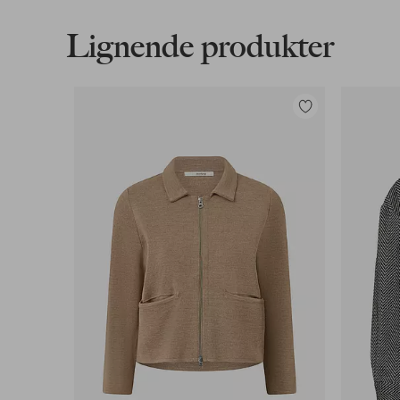
Last ned høyoppløst bilde
Lignende produkter
Fri frakt
Gjelder for normalpakke over 599 kr
Legg
til
Les mer
favoritter
Faktura & Konto
Våre mest fordelaktige betalingsmåter
Les mer