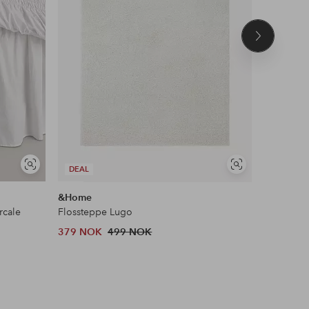
Neste
produkt
Vis
Vis
DEAL
DEAL
lignende
lignende
&Home
Ellos Col
rcale
Flossteppe Lugo
Bluse med
379 NOK
499 NOK
479 NOK