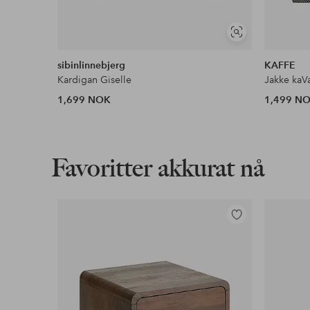
Vis
lignende
sibinlinnebjerg
KAFFE
Kardigan Giselle
Jakke kaV
1,699 NOK
1,499 N
Favoritter akkurat nå
Legg
til
favoritter