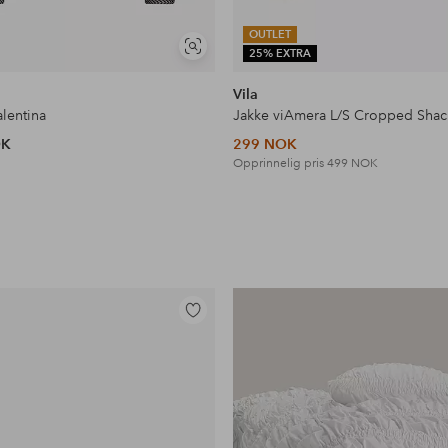
OUTLET
Vis
25% EXTRA
lignende
Vila
alentina
Jakke viAmera L/S Cropped Shac
OK
299 NOK
Opprinnelig pris
499 NOK
Legg
til
favoritter