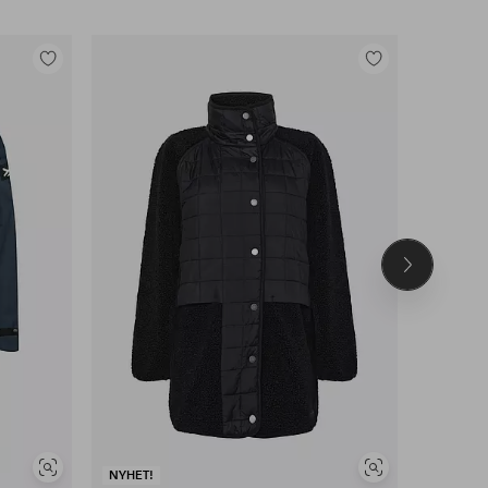
Legg
Legg
til
til
favoritter
favoritter
Neste
produkt
Vis
Vis
NYHET!
NYHET!