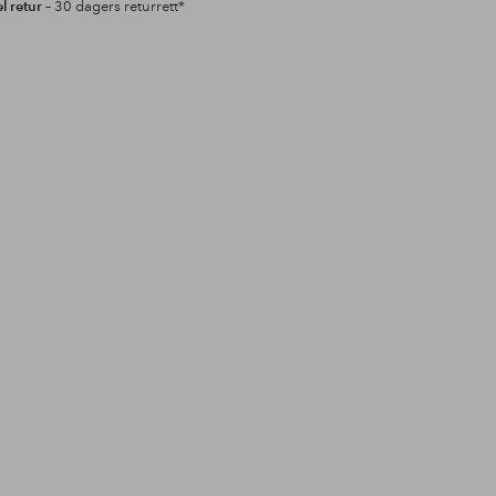
l retur
– 30 dagers returrett*