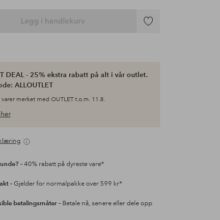
Legg i handlekurv
Legg
til
favoritter
 DEAL - 25% ekstra rabatt på alt i vår outlet.
ode: ALLOUTLET
 varer merket med OUTLET t.o.m. 11.8.
her
klæring
kunde?
– 40% rabatt på dyreste vare*
rakt
– Gjelder for normalpakke over 599 kr*
sible betalingsmåter
– Betale nå, senere eller dele opp