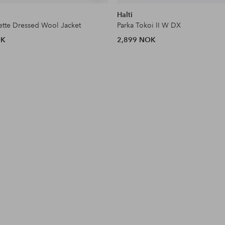
lignende
Halti
ette Dressed Wool Jacket
Parka Tokoi II W DX
OK
2,899 NOK