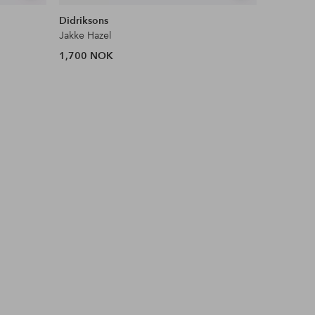
lignende
lignende
Didriksons
Only
Jakke Hazel
1,700 NOK
759 NOK