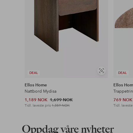
Vis
DEAL
DEAL
lignende
Ellos Home
Ellos Ho
Nattbord Mydisa
Trappetri
1,189 NOK
1,699 NOK
769 NOK
Tidl. laveste pris
1,359 NOK
Tidl. laveste
Oppdag våre nyheter