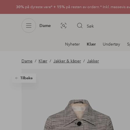
30%
på dyreste vare*
+ 15%
på resten av ordern.* Inkl. massevis a
Dame
Søk
Bildesøk
Avdelingsnavigering
Nyheter
Klær
Undertøy
S
Dame
Klær
Jakker & kåper
Jakker
Tilbake