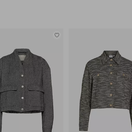
Legg
til
favoritter