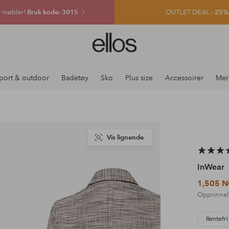
v møbler!
Bruk kode: 3015
OUTLET DEAL -
25% e
Ellos
logo
–
gå
port & outdoor
Badetøy
Sko
Plus size
Accessoirer
Mer
til
forsiden
Vis lignende
InWear
1,505 
Opprinnel
Rentefri 