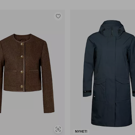
Legg
til
favoritter
Vis
NYHET!