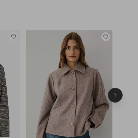
Legg
Legg
til
til
favoritter
favoritter
Neste
produkt