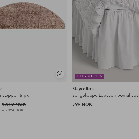
Vis
COSYBED 30%
lignende
me
Staycation
nnsteppe 15-pk
Sengekappe Loosed i bomullspe
1,099 NOK
599 NOK
 pris
824 NOK