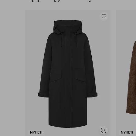
Legg
til
favoritter
Vis
NYHET!
NYHET!