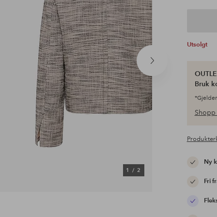
Utsolgt
Neste
produkt
OUTLET
Bruk k
*Gjelder
Shopp 
Produkter
Ny 
1
/
2
Fri f
Flek