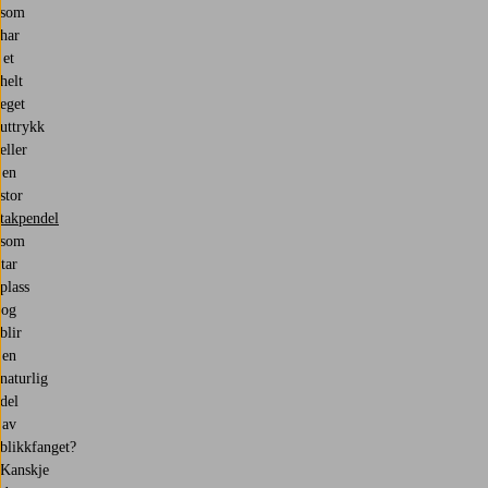
som
har
et
helt
eget
uttrykk
eller
en
stor
takpendel
som
tar
plass
og
blir
en
naturlig
del
av
blikkfanget?
Kanskje