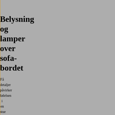
Belysning
og
lamper
over
sofa­
bordet
Få
detaljer
påvirker
følelsen
i
en
stue