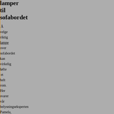
lamper
til
sofabordet
Å
velge
riktig
lampe
over
sofabordet
kan
virkelig
løfte
et
helt
rom.
Her
svarer
vår
belysningseksperten
Pamela,