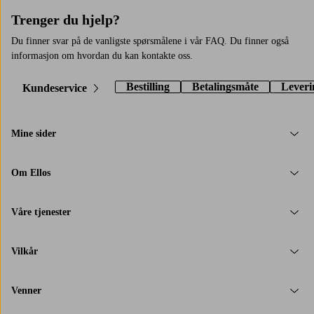
det
Trenger du hjelp?
handler
mer
Du finner svar på de vanligste spørsmålene i vår FAQ. Du finner også
om
informasjon om hvordan du kan kontakte oss.
følelse
enn
Bestilling
Betalingsmåte
Leveri
Kundeservice
om
nøyaktige
mål,
Mine sider
prøv
deg
Om Ellos
frem
fra
yndlingsplassen
Våre tjenester
din
i
sofaen,
Vilkår
så
finner
Venner
du
en