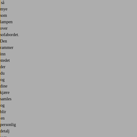
så
mye
som
lampen
over
sofabordet.
Den
rammer
inn
stedet
der
du
og
dine
kjære
samles
og
blir
en
personlig
detalj