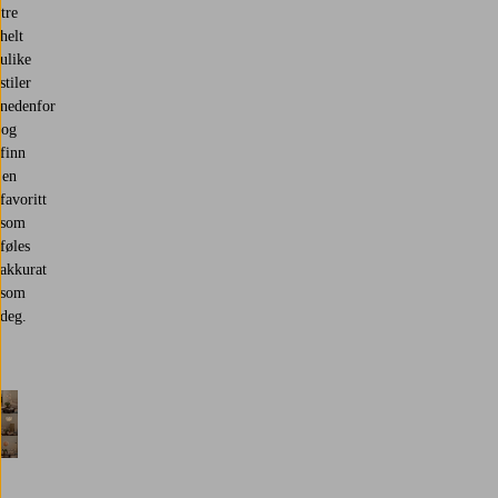
tre
helt
ulike
stiler
nedenfor
og
finn
en
favoritt
som
føles
akkurat
som
deg.