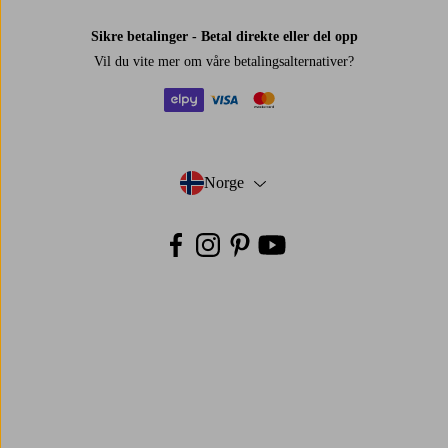
høyde
som
Sikre betalinger - Betal direkte eller del opp
føles
Vil du vite mer om
våre betalingsalternativer
?
riktig
hjemme
hos
elpy
visa
mastercard
deg.
Hvilke
Norge
- Velg land
alternativer
finnes
til
en
Facebook
Instagram
Pinterest
Youtube
klassisk
taklampe?
Det
finnes
mange
personlige
og
fine