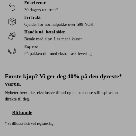
centimeter
Enkel retur
over
30 dagers returrett*
bordflaten.
Fri frakt
Det
Gjelder for normalpakke over 599 NOK
er
Handle nå, betal siden
lavt
nok
Betale med elpy. Les mer i kassen.
til
Express
å
Få pakken din med ekstra rask levering
skape
en
koselig
Første kjøp? Vi ger deg 40% på den dyreste*
følelse,
varen.
men
høyt
Nyheter hver uke, eksklusive tilbud og en stor dose stilinspirasjon–
nok
direkte til deg.
til
å
Bli kunde
være
praktisk.
* Se tilbudsvilkår ved registrering
Husk
at