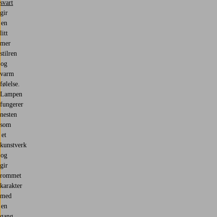
svart
gir
en
litt
mer
stilren
og
varm
følelse.
Lampen
fungerer
nesten
som
et
kunstverk
og
gir
rommet
karakter
med
en
gang.