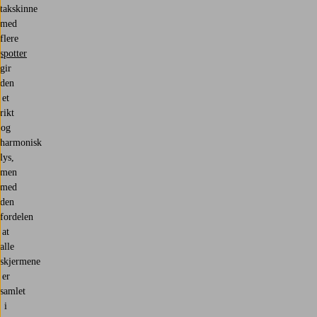
takskinne
med
flere
spotter
gir
den
et
rikt
og
harmonisk
lys,
men
med
den
fordelen
at
alle
skjermene
er
samlet
i