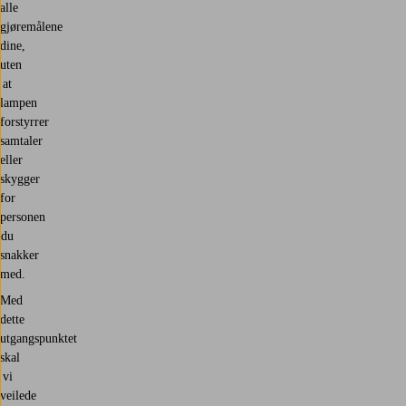
alle
gjøremålene
dine,
uten
at
lampen
forstyrrer
samtaler
eller
skygger
for
personen
du
snakker
med.
Med
dette
utgangspunktet
skal
vi
veilede