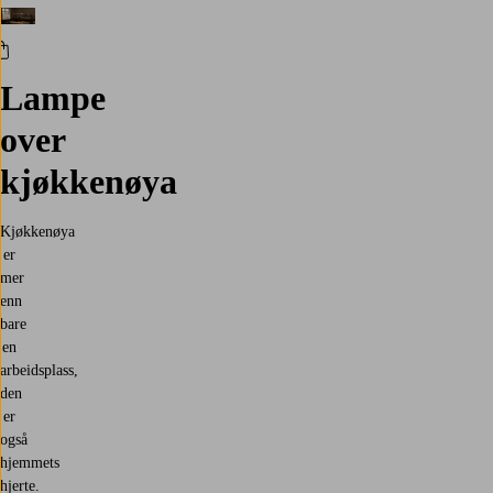
Lampe
over
kjøkkenøya
Kjøkkenøya
er
mer
enn
bare
en
arbeidsplass,
den
er
også
hjemmets
hjerte.