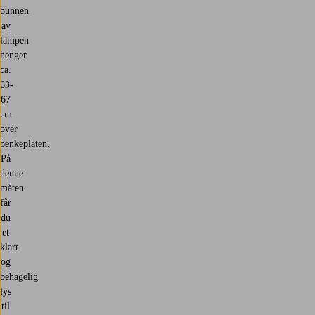
bunnen
av
lampen
henger
ca.
63-
67
cm
over
benkeplaten.
På
denne
måten
får
du
et
klart
og
behagelig
lys
til