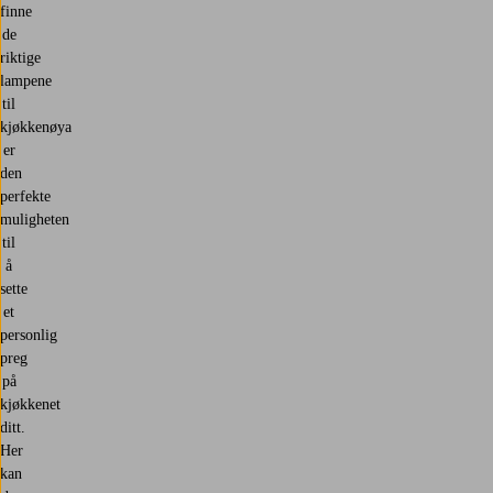
finne
de
riktige
lampene
til
kjøkkenøya
er
den
perfekte
muligheten
til
å
sette
et
personlig
preg
på
kjøkkenet
ditt.
Her
kan