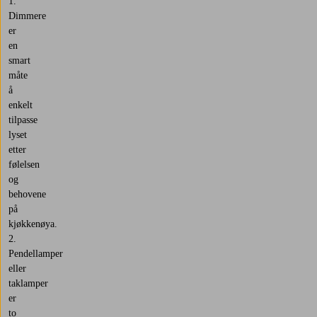
for
Dimmere
lange
er
pendellamper
en
kan
smart
du
måte
se
å
på
enkelt
modeller
tilpasse
som
lyset
sitter
etter
nærmere
følelsen
taket
og
eller
behovene
en
på
enkelt,
kjøkkenøya.
bredere
lampe
Pendellamper
som
eller
ikke
taklamper
henger
er
så
to