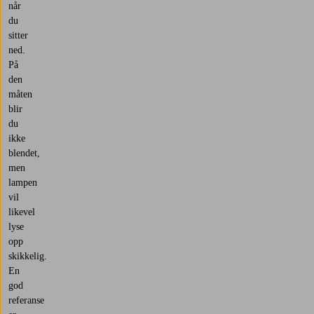
og
når
luftig.
du
sitter
Må
ned.
lampene
På
matche
den
resten
måten
av
blir
kjøkkenet?
du
Nei,
ikke
ikke
blendet,
i
men
det
lampen
hele
vil
tatt!
likevel
Det
lyse
finnes
opp
ingen
skikkelig.
regler,
En
bare
god
din
referanse
personlige