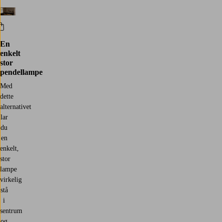
En
enkelt
stor
pendellampe
Med
dette
alternativet
lar
du
en
enkelt,
stor
lampe
virkelig
stå
i
sentrum
og