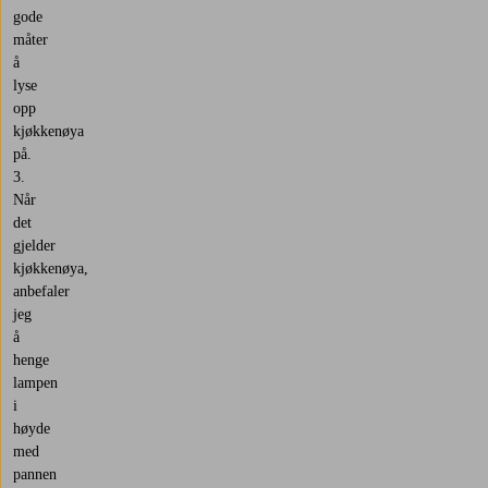
langt
gode
ned.
måter
Det
å
viktigste
lyse
er
opp
at
kjøkkenøya
belysningen
på.
ikke
er
Når
i
det
øyehøyde
gjelder
når
kjøkkenøya,
du
anbefaler
står
jeg
oppreist,
å
slik
henge
at
lampen
rommet
i
fortsatt
høyde
føles
med
åpent
pannen