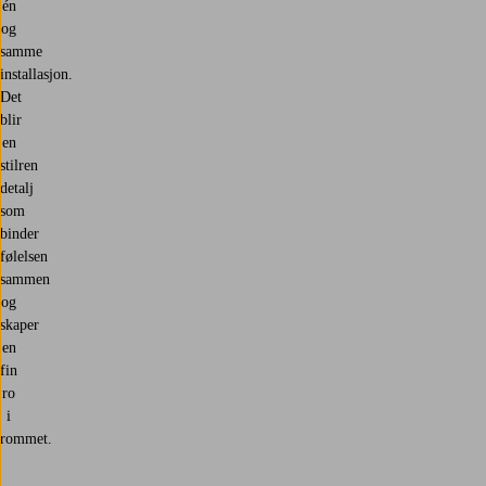
én
og
samme
installasjon.
Det
blir
en
stilren
detalj
som
binder
følelsen
sammen
og
skaper
en
fin
ro
i
rommet.