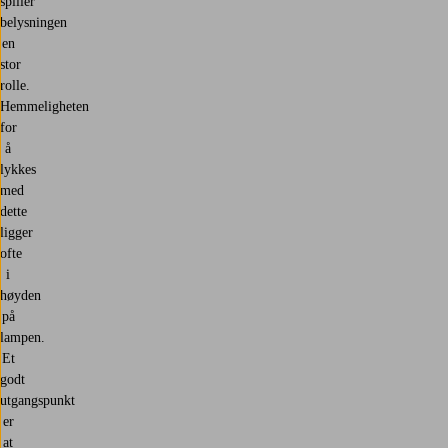
spiller
belysningen
en
stor
rolle.
Hemmeligheten
for
å
lykkes
med
dette
ligger
ofte
i
høyden
på
lampen.
Et
godt
utgangspunkt
er
at