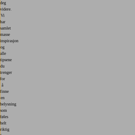
deg
videre.
Vi
har
samlet
masse
inspirasjon
og
alle
tipsene
du
trenger
for
å
finne
en
belysning
som
føles
helt
riktig