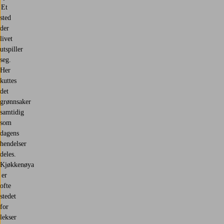
Et
sted
der
livet
utspiller
seg.
Her
kuttes
det
grønnsaker
samtidig
som
dagens
hendelser
deles.
Kjøkkenøya
er
ofte
stedet
for
lekser