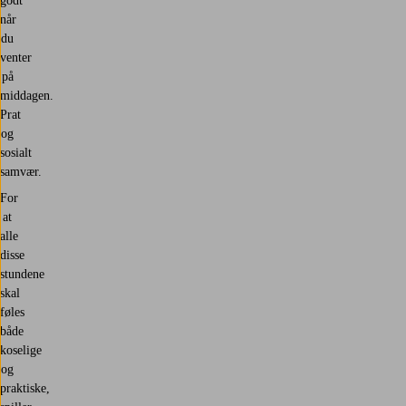
godt
når
du
venter
på
middagen.
Prat
og
sosialt
samvær.
For
at
alle
disse
stundene
skal
føles
både
koselige
og
praktiske,