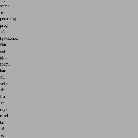
setter
et
personlig
preg
på
kjøkkenet.
Når
det
gjelder
form,
kan
du
velge
alt
fra
en
myk,
rund
kule
til
et