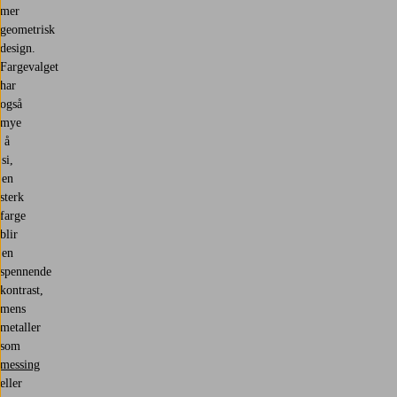
mer
geometrisk
design.
Fargevalget
har
også
mye
å
si,
en
sterk
farge
blir
en
spennende
kontrast,
mens
metaller
som
messing
eller