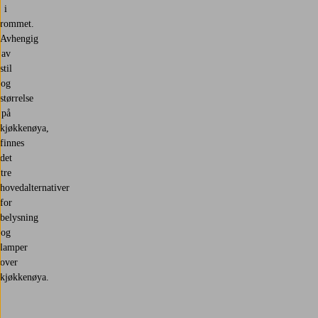
i
rommet.
Avhengig
av
stil
og
størrelse
på
kjøkkenøya,
finnes
det
tre
hovedalternativer
for
belysning
og
lamper
over
kjøkkenøya.