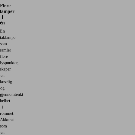
Flere
lamper
i
én
En
taklampe
som
samler
flere
lyspunkter,
skaper
en
koselig
og
gjennomtenkt
helhet
i
rommet.
Akkurat
som
en