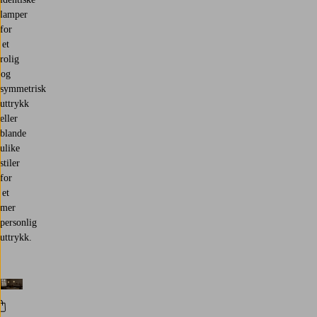
lamper
for
et
rolig
og
symmetrisk
uttrykk
eller
blande
ulike
stiler
for
et
mer
personlig
uttrykk.