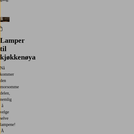
Lamper
til
kjøkkenøya
Nå
kommer
den
morsomme
delen,
nemlig
å
velge
selve
lampene!
Å