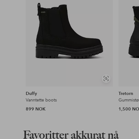
Våre mest fordelaktige betalingsmåter
Les mer
Vis
lignende
Duffy
Tretorn
Vanntette boots
Gummistøv
899 NOK
1,500 N
Favoritter akkurat nå