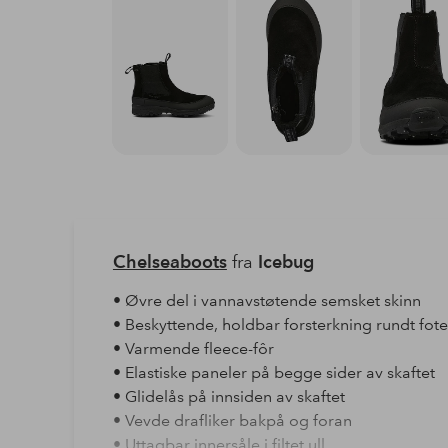
Chelseaboots
fra
Icebug
• Øvre del i vannavstøtende semsket skinn
• Beskyttende, holdbar forsterkning rundt fot
• Varmende fleece-fôr
• Elastiske paneler på begge sider av skaftet
• Glidelås på innsiden av skaftet
• Vevde drafliker bakpå og foran
• Uttagbar innersåle i filtet ull