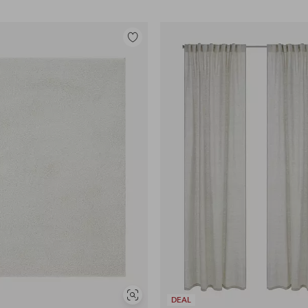
Legg
til
favoritter
Vis
DEAL