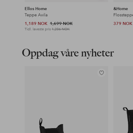
lignende
Ellos Home
&Home
Teppe Avila
Flosstepp
1,189 NOK
1,699 NOK
379 NOK
Tidl. laveste pris
1,206 NOK
Oppdag våre nyheter
Legg
til
favoritter