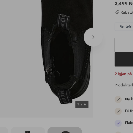
2,499 
Rabattk
Rentefri 
Neste
produkt
2 igjen på
Produkter
Ny 
1
/
6
Fri f
Flek