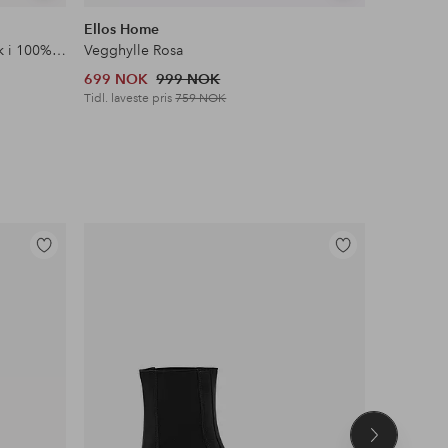
lignende
lignende
Ellos Home
Ellos Ho
Gardin med multibånd Malva 2-pk i 100% lin
Vegghylle Rosa
Lenestol 
699 NOK
999 NOK
1,539 N
Tidl. laveste pris
759 NOK
Tidl. lavest
Legg
Legg
til
til
favoritter
favoritter
Neste