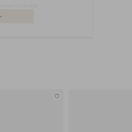
notter i karbidstål
Legg
til
favoritter