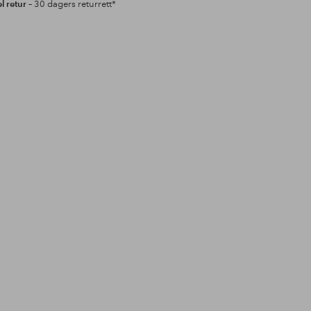
l retur
– 30 dagers returrett*