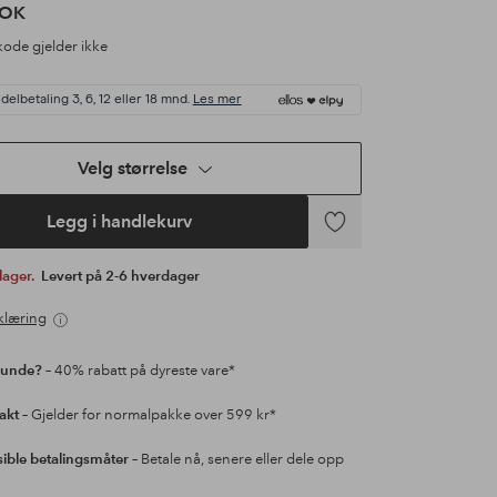
NOK
ode gjelder ikke
delbetaling 3, 6, 12 eller 18 mnd.
Les mer
Velg størrelse
Legg i handlekurv
Legg
til
 lager.
Levert på 2-6 hverdager
favoritter
klæring
kunde?
– 40% rabatt på dyreste vare*
rakt
– Gjelder for normalpakke over 599 kr*
sible betalingsmåter
– Betale nå, senere eller dele opp