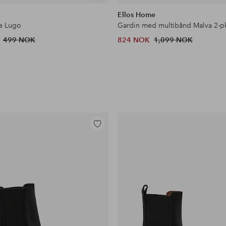
lignende
Ellos Home
e Lugo
499 NOK
824 NOK
1,099 NOK
Legg
til
favoritter