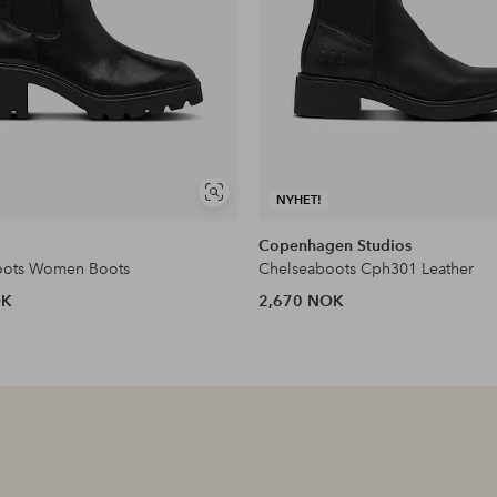
Vis
NYHET!
lignende
Copenhagen Studios
oots Women Boots
Chelseaboots Cph301 Leather
OK
2,670 NOK