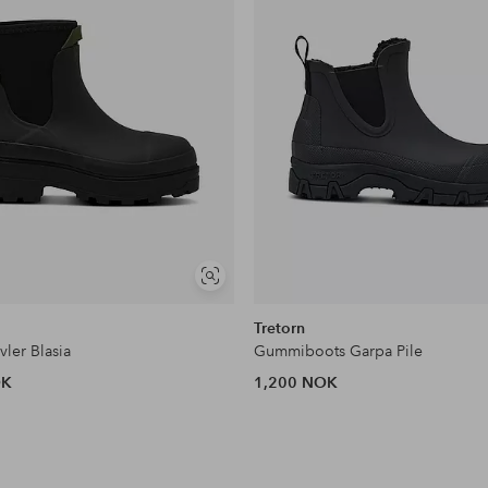
Vis
lignende
Tretorn
ler Blasia
Gummiboots Garpa Pile
OK
1,200 NOK