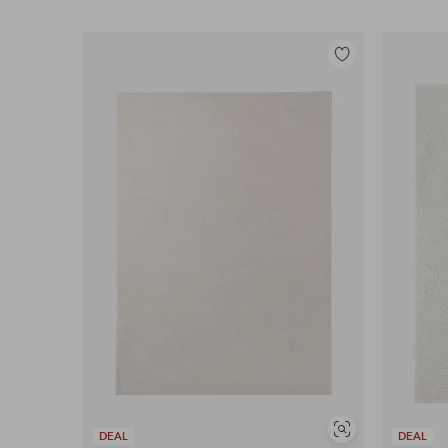
Legg
til
favoritter
Vis
DEAL
DEAL