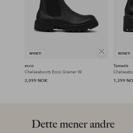
Vis
NYHET!
NYHET!
lignende
ecco
Tamaris
Chelseaboots Ecco Grainer W
Chelseab
2,099 NOK
1,399 N
Dette mener andre