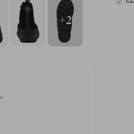
Enke
+2
en