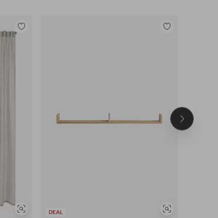
Legg
Legg
til
til
favoritter
favoritter
Neste
produkt
Vis
Vis
DEAL
DEAL