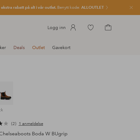
kstra rabatt på alt i vår outlet.
Benytt kode:
ALLOUTLET
Lukk
Gå
Logg inn
til
Gå
favorittmerkede
til
ker
Deals
Outlet
Gavekort
produkter
handlekurven
ck
2
1 anmeldelse
Chelseaboots Boda W BUgrip