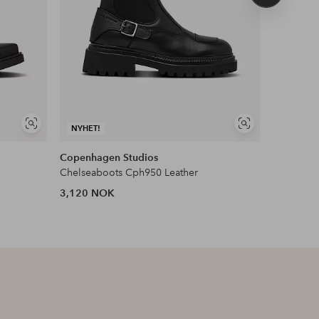
produkt
Vis
Vis
NYHET!
NYHET!
lignende
lignende
Copenhagen Studios
Tamaris
Chelseaboots Cph950 Leather
Chelseab
3,120 NOK
1,499 N