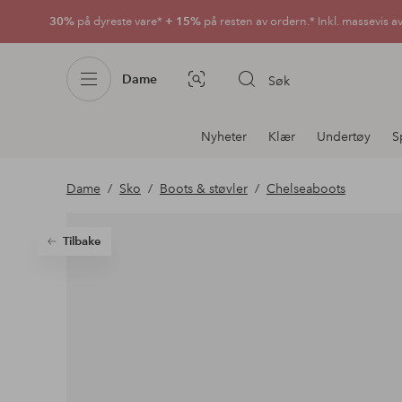
30%
på dyreste vare*
+ 15%
på resten av ordern.* Inkl. massevis a
Dame
Søk
Bildesøk
Avdelingsnavigering
Nyheter
Klær
Undertøy
S
Dame
Sko
Boots & støvler
Chelseaboots
Tilbake