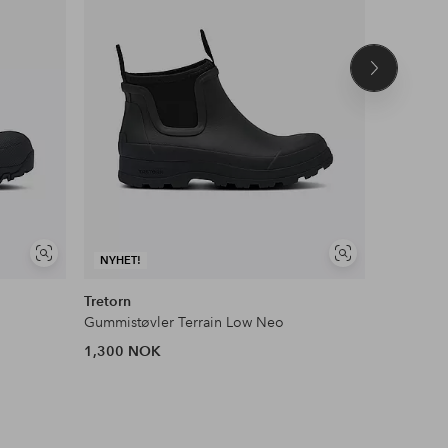
Neste
produkt
Vis
Vis
NYHET!
lignende
lignende
Tretorn
Tamaris
Gummistøvler Terrain Low Neo
Chelseab
1,300 NOK
1,499 N