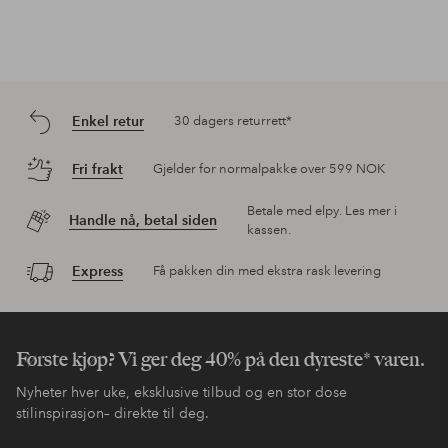
Enkel retur
30 dagers returrett*
Fri frakt
Gjelder for normalpakke over 599 NOK
Betale med elpy. Les mer i
Handle nå, betal siden
kassen.
Express
Få pakken din med ekstra rask levering
Første kjøp? Vi ger deg 40% på den dyreste* varen.
Nyheter hver uke, eksklusive tilbud og en stor dose
stilinspirasjon– direkte til deg.