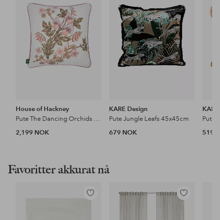
favoritter
favoritter
House of Hackney
KARE Design
KARE
Pute The Dancing Orchids Medium Piped Hemp
Pute Jungle Leafs 45x45cm
2,199 NOK
679 NOK
519 
Favoritter akkurat nå
Legg
Legg
til
til
favoritter
favoritter