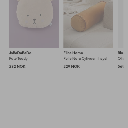
JaBaDaBaDo
Ellos Home
Bloom
Pute Teddy
Pølle Nora Cylinder i fløyel
Olica
232 NOK
229 NOK
569 