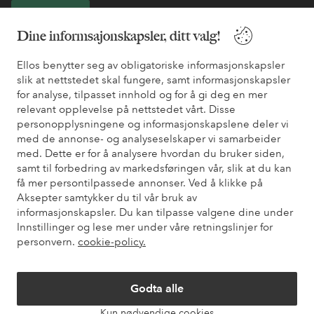
Bli kunde
Dine informsajonskapsler, ditt valg!
* Se tilbudsvilkår ved registrering
Ellos benytter seg av obligatoriske informasjonskapsler
slik at nettstedet skal fungere, samt informasjonskapsler
for analyse, tilpasset innhold og for å gi deg en mer
Trenger du hjelp?
relevant opplevelse på nettstedet vårt. Disse
personopplysningene og informasjonskapslene deler vi
Du finner svar på de vanligste spørsmålene i vår FAQ. Du finner
med de annonse- og analyseselskaper vi samarbeider
også informasjon om hvordan du kan kontakte oss.
med. Dette er for å analysere hvordan du bruker siden,
samt til forbedring av markedsføringen vår, slik at du kan
Kundeservice
Bestilling
Betalingsmåte
Lev
få mer persontilpassede annonser. Ved å klikke på
Aksepter samtykker du til vår bruk av
informasjonskapsler. Du kan tilpasse valgene dine under
Innstillinger og lese mer under våre retningslinjer for
Mine sider
personvern.
cookie-policy.
Om Ellos
Godta alle
Våre tjenester
Kun nødvendige cookies