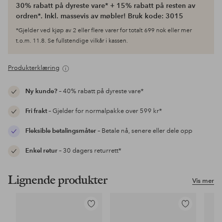
30% rabatt på dyreste vare* + 15% rabatt på resten av
ordren*. Inkl. massevis av møbler! Bruk kode: 3015
*Gjelder ved kjøp av 2 eller flere varer for totalt 699 nok eller mer
t.o.m. 11.8. Se fullstendige vilkår i kassen.
Produkterklæring
Ny kunde?
– 40% rabatt på dyreste vare*
Fri frakt
– Gjelder for normalpakke over 599 kr*
Fleksible betalingsmåter
– Betale nå, senere eller dele opp
Enkel retur
– 30 dagers returrett*
Lignende produkter
Vis mer
Legg
Legg
til
til