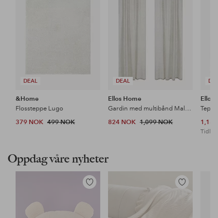
DEAL
DEAL
DE
&Home
Ellos Home
Ellos
Flossteppe Lugo
Gardin med multibånd Malva 2-pk i 100% lin
Teppe
379 NOK
499 NOK
824 NOK
1,099 NOK
1,18
Tidl. l
Oppdag våre nyheter
Legg
Legg
til
til
favoritter
favoritter