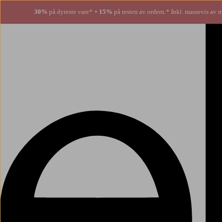
30%
på dyreste vare*
+ 15%
på resten av ordern.* Inkl. massevis av 