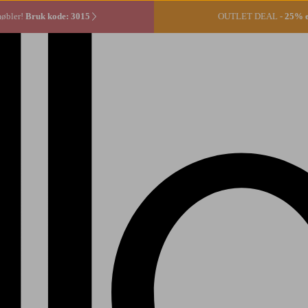
møbler!
Bruk kode: 3015
OUTLET DEAL -
25% ek