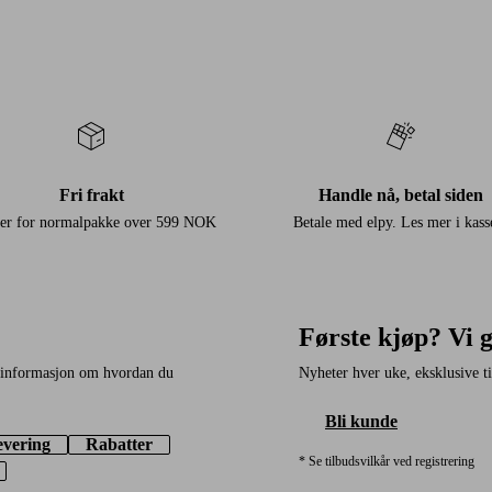
Fri frakt
Handle nå, betal siden
der for normalpakke over 599 NOK
Betale med elpy. Les mer i kass
Første kjøp? Vi 
å informasjon om hvordan du
Nyheter hver uke, eksklusive til
Bli kunde
evering
Rabatter
* Se tilbudsvilkår ved registrering