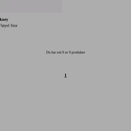
ckney
Fløyel Stor
Du har sett 9 av 9 produkter
1