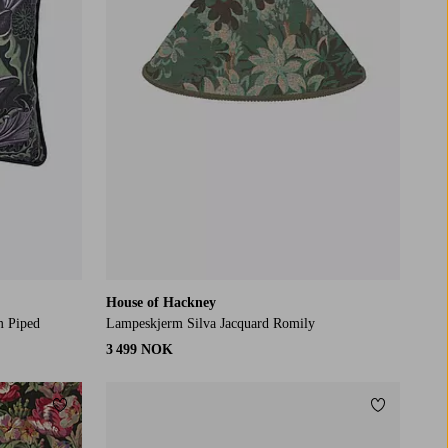
House of Hackney
m Piped
Lampeskjerm Silva Jacquard Romily
3 499 NOK
Legg til favoritter
Legg til fa