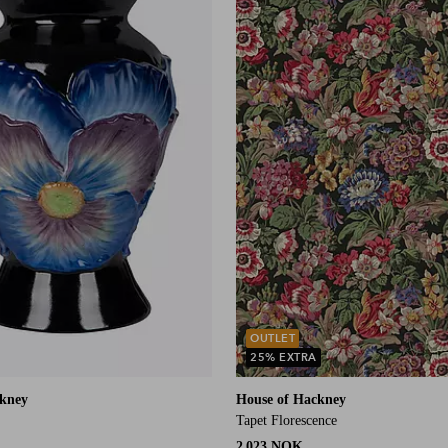
OUTLET
25% EXTRA
ckney
House of Hackney
Tapet Florescence
2 023 NOK