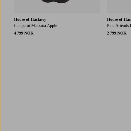
House of Hackney
House of Ha
Lampefot Manzana Apple
Pute Artemis 
4 799 NOK
2 799 NOK
Trustpilot