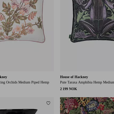
ckney
House of Hackney
cing Orchids Medium Piped Hemp
Pute Taraxa Amphibia Hemp Mediu
2 199 NOK
Legg til favoritter