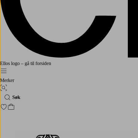
Ellos logo – gå til forsiden
Meny
Merker
Bildesøk
Søk
Gå til favorittmerkede produkter
Gå til handlekurven