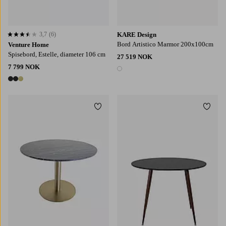
3,7
(6)
KARE Design
3,7 basert på 6 karaktergivninger
Bord Artistico Marmor 200x100cm
Venture Home
Spisebord, Estelle, diameter 106 cm
27 519 NOK
7 799 NOK
1 farge
3 farger
Legg til favoritter
Legg t