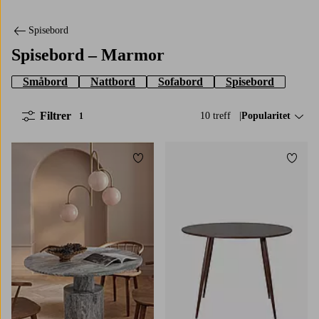
Spisebord
Spisebord – Marmor
Småbord
Nattbord
Sofabord
Spisebord
Filtrer
10 treff
Sorter på:
Popularitet
1
Legg til favoritter
Legg t