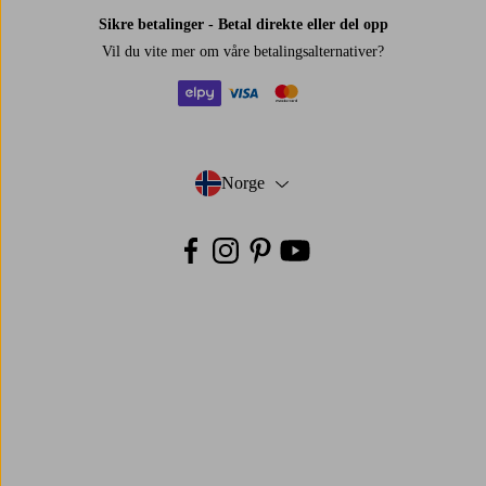
Sikre betalinger - Betal direkte eller del opp
Vil du vite mer om
våre betalingsalternativer
?
elpy
visa
mastercard
Norge
- Velg land
Facebook
Instagram
Pinterest
Youtube