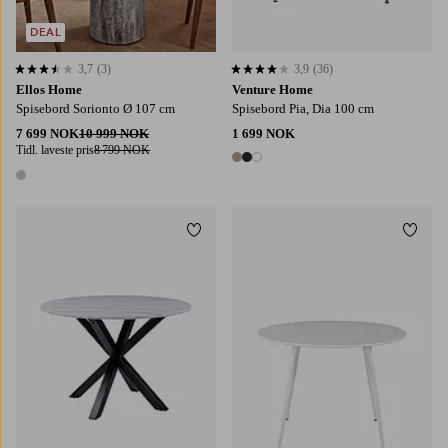
DEAL
3,7
(3)
3,9
(36)
3,7 basert på 3 karaktergivninger
3,9 basert på 36 karaktergivninger
Ellos Home
Venture Home
Spisebord Sorionto Ø 107 cm
Spisebord Pia, Dia 100 cm
7 699 NOK
10 999 NOK
1 699 NOK
Tidl. laveste pris
8 799 NOK
3 farger
1 farge
Legg til favoritter
Legg t