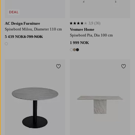
DEAL
AC Design Furniture
3,9
(36)
3,9 basert på 36 karaktergivninger
Spisebord Milou, Diameter 110 cm
Venture Home
Spisebord Pia, Dia 100 cm
5 439 NOK
6 799 NOK
1 999 NOK
1 farge
3 farger
Legg til favoritter
Legg t