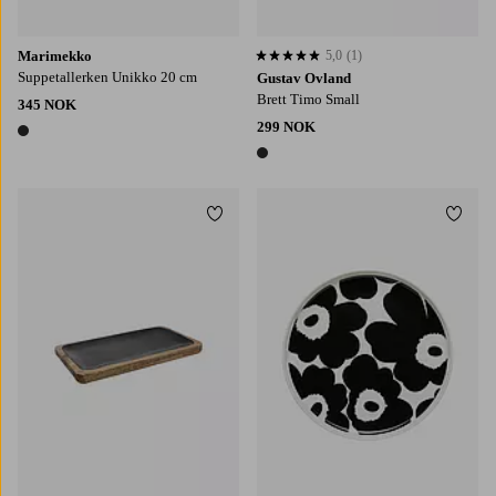
Marimekko
5,0
(1)
5,0 basert på 1 karaktergivninger
Suppetallerken Unikko 20 cm
Gustav Ovland
Brett Timo Small
345 NOK
299 NOK
1 farge
1 farge
Legg til favoritter
Legg t