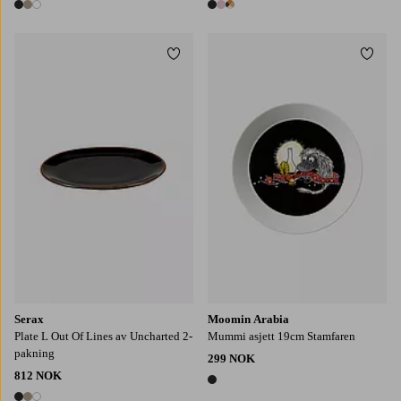
3 farger
3 farger
Legg til favoritter
Legg t
Serax
Moomin Arabia
Plate L Out Of Lines av Uncharted 2-
Mummi asjett 19cm Stamfaren
pakning
299 NOK
812 NOK
1 farge