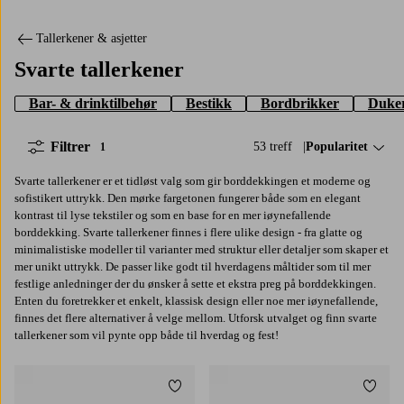
Tallerkener & asjetter
Svarte tallerkener
Bar- & drinktilbehør
Bestikk
Bordbrikker
Duker
Filtrer
53 treff
Sorter på:
Popularitet
1
Svarte tallerkener er et tidløst valg som gir borddekkingen et moderne og
sofistikert uttrykk. Den mørke fargetonen fungerer både som en elegant
kontrast til lyse tekstiler og som en base for en mer iøynefallende
borddekking. Svarte tallerkener finnes i flere ulike design - fra glatte og
minimalistiske modeller til varianter med struktur eller detaljer som skaper et
mer unikt uttrykk. De passer like godt til hverdagens måltider som til mer
festlige anledninger der du ønsker å sette et ekstra preg på borddekkingen.
Enten du foretrekker et enkelt, klassisk design eller noe mer iøynefallende,
finnes det flere alternativer å velge mellom. Utforsk utvalget og finn svarte
tallerkener som vil pynte opp både til hverdag og fest!
Legg til favoritter
Legg t