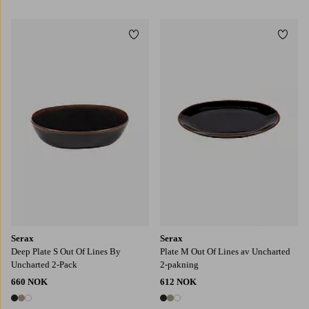
3 farger
Legg til favoritter
Legg t
Serax
Serax
Deep Plate S Out Of Lines By
Plate M Out Of Lines av Uncharted
Uncharted 2-Pack
2-pakning
660 NOK
612 NOK
3 farger
3 farger