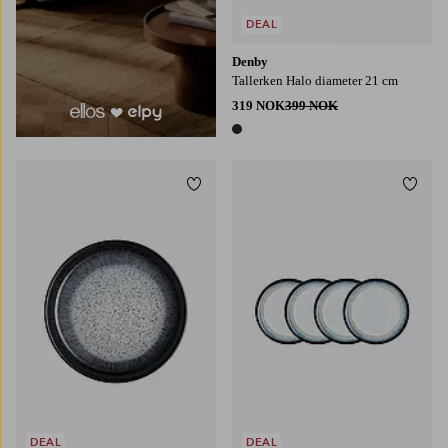
DEAL
Denby
Tallerken Halo diameter 21 cm
319 NOK
399 NOK
1 farge
Legg til favoritter
Legg t
DEAL
DEAL