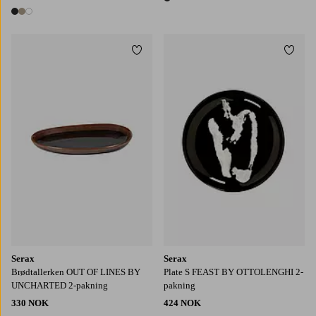
1 farge
3 farger
Legg til favoritter
Legg t
Serax
Serax
Brødtallerken OUT OF LINES BY
Plate S FEAST BY OTTOLENGHI 2-
UNCHARTED 2-pakning
pakning
330 NOK
424 NOK