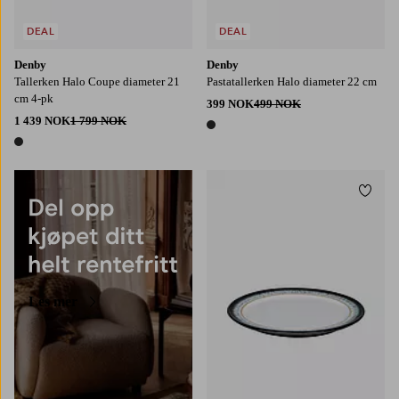
DEAL
DEAL
Denby
Denby
Tallerken Halo Coupe diameter 21
Pastatallerken Halo diameter 22 cm
cm 4-pk
399 NOK
499 NOK
1 439 NOK
1 799 NOK
1 farge
1 farge
Legg t
Les mer