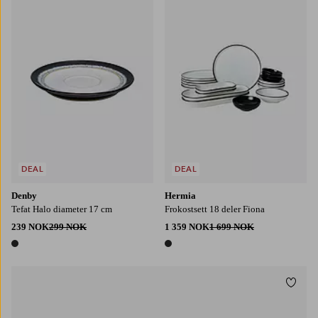
DEAL
DEAL
Denby
Hermia
Tefat Halo diameter 17 cm
Frokostsett 18 deler Fiona
239 NOK
299 NOK
1 359 NOK
1 699 NOK
1 farge
1 farge
Legg t