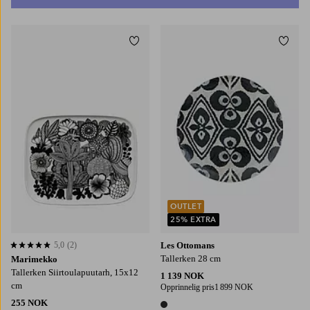
Legg til favoritter
Legg t
OUTLET
25% EXTRA
5,0
(2)
Les Ottomans
5,0 basert på 2 karaktergivninger
Tallerken 28 cm
Marimekko
Tallerken Siirtoulapuutarh, 15x12
1 139 NOK
cm
Opprinnelig pris
1 899 NOK
255 NOK