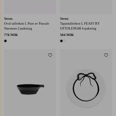
Serax
Serax
Oval tallerken L Pure av Pascale
Tapastallerken L FEAST BY
Naessens 2-pakning
OTTOLENGHI 4-pakning
776 NOK
564 NOK
1 farge
2 farger
Legg til favoritter
Legg t