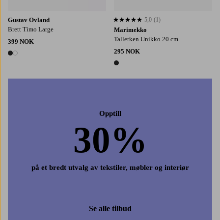
Gustav Ovland
5,0
(1)
5,0 basert på 1 karaktergivninger
Brett Timo Large
Marimekko
Tallerken Unikko 20 cm
399 NOK
295 NOK
2 farger
1 farge
Opptill
30%
på et bredt utvalg av tekstiler, møbler og interiør
Se alle tilbud