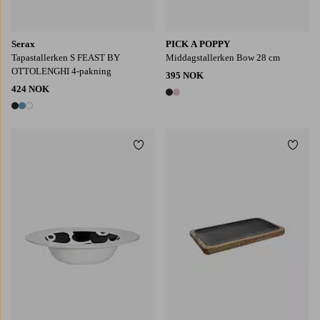
Serax
PICK A POPPY
Tapastallerken S FEAST BY
Middagstallerken Bow 28 cm
OTTOLENGHI 4-pakning
395 NOK
424 NOK
2 farger
3 farger
Legg til favoritter
Legg t