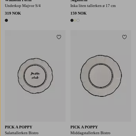
Underkop Majvor S/4
Inka liten tallerken ø 17 cm
319 NOK
159 NOK
1 farge
3 farger
Legg til favoritter
Legg t
PICK A POPPY
PICK A POPPY
Salattallerken Bistro
Middagstallerken Bistro