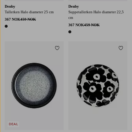
Denby
Denby
Tallerken Halo diameter 25 cm
Suppetallerken Halo diameter 22,5
cm
367 NOK
459 NOK
367 NOK
459 NOK
1 farge
1 farge
Legg til favoritter
Legg t
DEAL