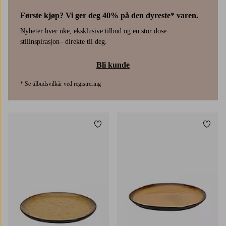
Første kjøp? Vi ger deg 40% på den dyreste* varen.
Nyheter hver uke, eksklusive tilbud og en stor dose
stilinspirasjon– direkte til deg.
Bli kunde
* Se tilbudsvilkår ved registrering
Legg til favoritter
Legg t