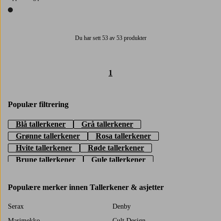
1 farge
Du har sett 53 av 53 produkter
1
Populær filtrering
Blå tallerkener
Grå tallerkener
Grønne tallerkener
Rosa tallerkener
Hvite tallerkener
Røde tallerkener
Brune tallerkener
Gule tallerkener
Beige tallerkener
Populære merker innen Tallerkener & asjetter
Serax
Denby
Marimekko
Cult Design