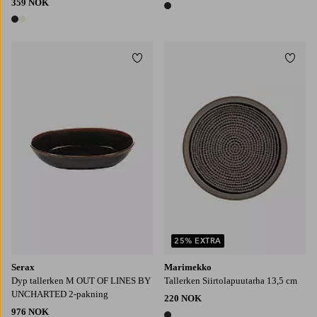
359 NOK
1 farge
2 farger
Legg til favoritter
Legg t
25% EXTRA
Serax
Marimekko
Dyp tallerken M OUT OF LINES BY
Tallerken Siirtolapuutarha 13,5 cm
UNCHARTED 2-pakning
220 NOK
976 NOK