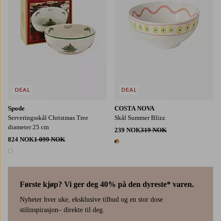
DEAL
DEAL
Spode
COSTA NOVA
Serveringsskål Christmas Tree
Skål Summer Blizz
diameter 25 cm
239 NOK
319 NOK
824 NOK
1 099 NOK
1 farge
1 farge
Første kjøp? Vi ger deg 40% på den dyreste* varen.
Nyheter hver uke, eksklusive tilbud og en stor dose
stilinspirasjon– direkte til deg.