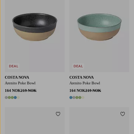
DEAL
DEAL
COSTA NOVA
COSTA NOVA
Arenito Poke Bowl
Arenito Poke Bowl
164 NOK
219 NOK
164 NOK
219 NOK
5 farger
5 farger
Legg til favoritter
Legg t