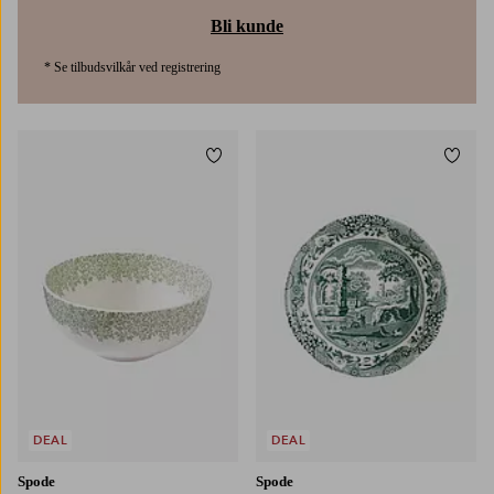
Bli kunde
* Se tilbudsvilkår ved registrering
Legg til favoritter
Legg t
DEAL
DEAL
Spode
Spode