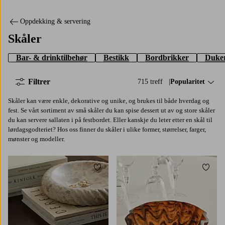
Oppdekking & servering
Skåler
Bar- & drinktilbehør
Bestikk
Bordbrikker
Duker
Filtrer
715 treff
Sorter på:
Popularitet
Skåler kan være enkle, dekorative og unike, og brukes til både hverdag og
fest. Se vårt sortiment av små skåler du kan spise dessert ut av og store skåler
du kan servere sallaten i på festbordet. Eller kanskje du leter etter en skål til
lørdagsgodteriet? Hos oss finner du skåler i ulike former, størrelser, farger,
mønster og modeller.
Legg til favoritter
Legg t