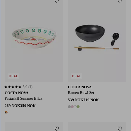
Legg til favoritter
Legg t
DEAL
DEAL
5,0
(1)
COSTA NOVA
5,0 basert på 1 karaktergivninger
Ramen Bowl Set
COSTA NOVA
Pastaskål Summer Blizz
539 NOK
719 NOK
269 NOK
359 NOK
4 farger
1 farge
Legg til favoritter
Legg t