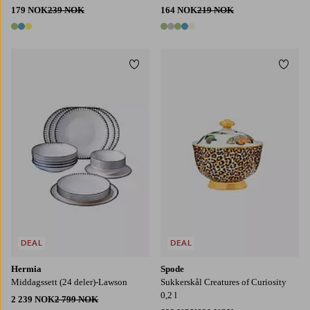
179 NOK
239 NOK
164 NOK
219 NOK
3 farger
5 farger
Legg til favoritter
Legg t
DEAL
DEAL
Hermia
Spode
Middagssett (24 deler)-Lawson
Sukkerskål Creatures of Curiosity
0,2 l
2 239 NOK
2 799 NOK