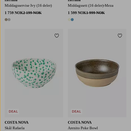
Middagsservise Ivy (16 deler)
Middagssett (16 deler)-Meza
1 759 NOK
2 199 NOK
1 599 NOK
1 999 NOK
2 farger
2 farger
Legg til favoritter
Legg t
DEAL
DEAL
COSTA NOVA
COSTA NOVA
Skål Rafaela
Arenito Poke Bowl