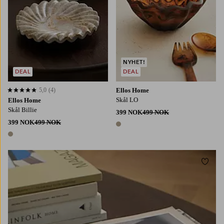
NYHET!
DEAL
DEAL
5,0
(4)
Ellos Home
5,0 basert på 4 karaktergivninger
Skål LO
Ellos Home
Skål Billie
399 NOK
499 NOK
399 NOK
499 NOK
1 farge
1 farge
Legg t