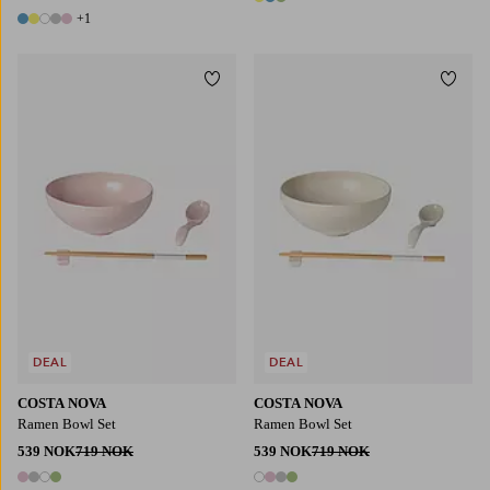
3 farger
+1
6 farger
Legg til favoritter
Legg t
DEAL
DEAL
COSTA NOVA
COSTA NOVA
Ramen Bowl Set
Ramen Bowl Set
539 NOK
719 NOK
539 NOK
719 NOK
4 farger
4 farger