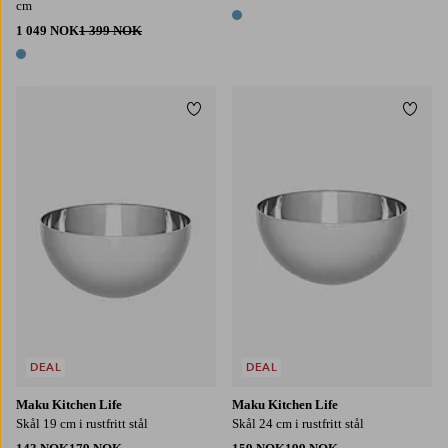
cm
1 farge
1 049 NOK
1 399 NOK
1 farge
Legg til favoritter
Legg t
DEAL
DEAL
Maku Kitchen Life
Maku Kitchen Life
Skål 19 cm i rustfritt stål
Skål 24 cm i rustfritt stål