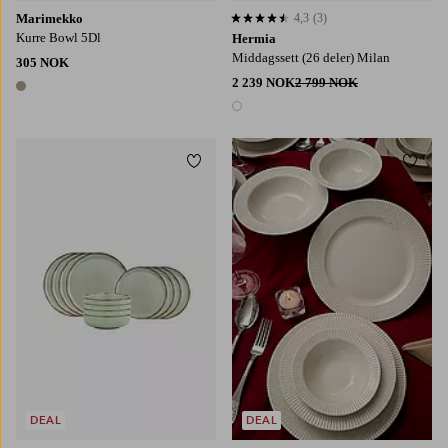
Marimekko
4,3
(3)
4,3 basert på 3 karaktergivninger
Kurre Bowl 5Dl
Hermia
Middagssett (26 deler) Milan
305 NOK
2 239 NOK
2 799 NOK
1 farge
1 farge
Legg til favoritter
Legg t
DEAL
DEAL