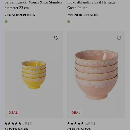
Serveringsskål Morris & Co Standen
Frokostblanding Skål Heritage
diameter 23 cm
Green Italian
704 NOK
939 NOK
299 NOK
399 NOK
1 farge
1 farge
Legg til favoritter
Legg t
DEAL
DEAL
5,0
(1)
5,0
(1)
5,0 basert på 1 karaktergivninger
5,0 basert på 1 karaktergivninger
COSTA NOVA
COSTA NOVA