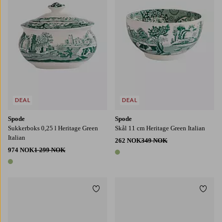
DEAL
DEAL
Spode
Spode
Sukkerboks 0,25 l Heritage Green
Skål 11 cm Heritage Green Italian
Italian
262 NOK
349 NOK
974 NOK
1 299 NOK
1 farge
1 farge
Legg til favoritter
Legg t