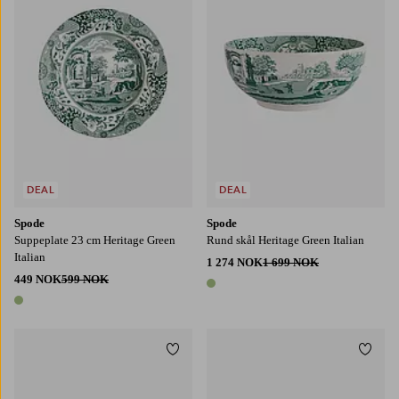
DEAL
DEAL
Spode
Spode
Suppeplate 23 cm Heritage Green
Rund skål Heritage Green Italian
Italian
1 274 NOK
1 699 NOK
449 NOK
599 NOK
1 farge
1 farge
Legg til favoritter
Legg t