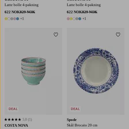
Latte bolle 4-pakning
Latte bolle 4-pakning
622 NOK
829 NOK
622 NOK
829 NOK
+1
+1
6 farger
6 farger
Legg til favoritter
Legg t
DEAL
DEAL
5,0
(1)
Spode
5,0 basert på 1 karaktergivninger
Skål Brocato 20 cm
COSTA NOVA