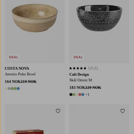
DEAL
DEAL
COSTA NOVA
5,0
(1)
5,0 basert på 1 karaktergivninger
Arenito Poke Bowl
Cult Design
Skål Orient M
164 NOK
219 NOK
183 NOK
229 NOK
5 farger
+1
6 farger
Legg til favoritter
Legg t