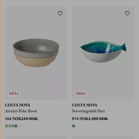
Legg til favoritter
Legg t
DEAL
DEAL
COSTA NOVA
COSTA NOVA
Arenito Poke Bowl
Serveringsskål Dori
164 NOK
219 NOK
974 NOK
1 299 NOK
5 farger
1 farge