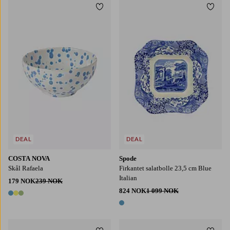
Legg til favoritter
Legg t
DEAL
DEAL
COSTA NOVA
Spode
Skål Rafaela
Firkantet salatbolle 23,5 cm Blue
Italian
179 NOK
239 NOK
824 NOK
1 099 NOK
3 farger
1 farge