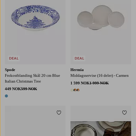
DEAL
DEAL
Spode
Hermia
Frokostblanding Skål 20 cm Blue
Middagsservise (16 deler) - Carmen
Italian Christmas Tree
1 599 NOK
1 999 NOK
449 NOK
599 NOK
3 farger
1 farge
Legg til favoritter
Legg t