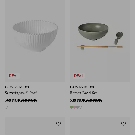
DEAL
DEAL
COSTA NOVA
COSTA NOVA
Serveringsskål Pearl
Ramen Bowl Set
569 NOK
759 NOK
539 NOK
719 NOK
1 farge
4 farger
Legg til favoritter
Legg t