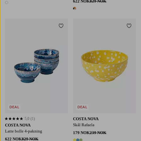
622 NOK
829 NOK
1 farge
1 farge
Legg til favoritter
Legg t
DEAL
DEAL
5,0
(1)
COSTA NOVA
5,0 basert på 1 karaktergivninger
Skål Rafaela
COSTA NOVA
Latte bolle 4-pakning
179 NOK
239 NOK
622 NOK
829 NOK