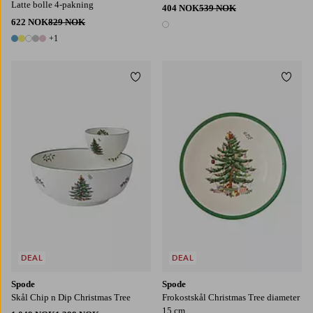
Latte bolle 4-pakning
404 NOK
539 NOK
622 NOK
829 NOK
1 farge
+1
6 farger
Legg til favoritter
Legg t
DEAL
DEAL
Spode
Spode
Skål Chip n Dip Christmas Tree
Frokostskål Christmas Tree diameter
15 cm