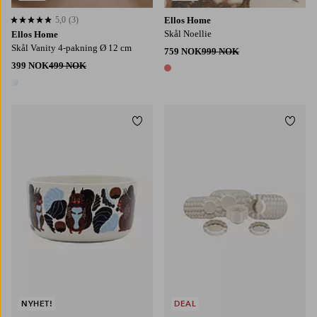
5,0
(3)
Ellos Home
5,0 basert på 3 karaktergivninger
Skål Noellie
Ellos Home
Skål Vanity 4-pakning Ø 12 cm
759 NOK
999 NOK
399 NOK
499 NOK
1 farge
1 farge
Legg til favoritter
Legg t
NYHET!
DEAL