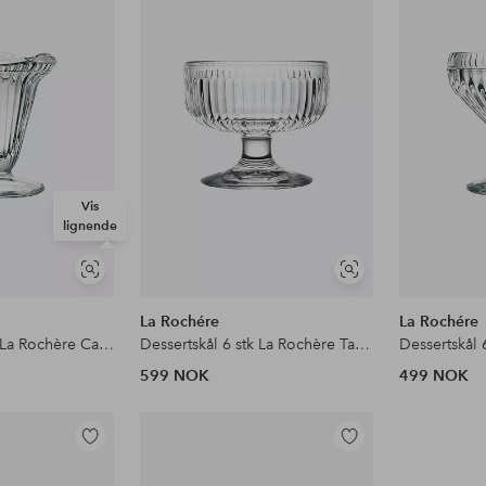
til
til
favoritter
favoritter
Vis
lignende
Vis
Vis
lignende
lignende
La Rochére
La Rochére
Dessertskål 6 stk La Rochère Cadette
Dessertskål 6 stk La Rochère Tahiti
599 NOK
499 NOK
Legg
Legg
til
til