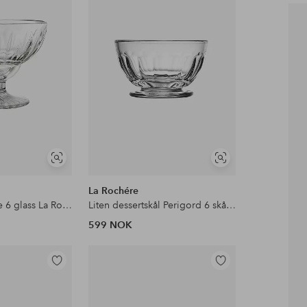
favoritter
favoritter
Vis
Vis
lignende
lignende
La Rochére
Skål med fot Elise 6 glass La Rochere
Liten dessertskål Perigord 6 skåler La Rochere
599 NOK
Legg
Legg
til
til
favoritter
favoritter