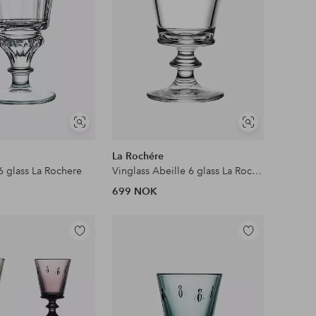
Vis
Vis
lignende
lignende
La Rochére
6 glass La Rochere
Vinglass Abeille 6 glass La Rochere
699 NOK
Legg
Legg
til
til
favoritter
favoritter