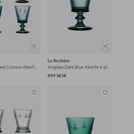
Vis
Vis
lignende
lignende
La Rochére
Vinglass Mixed Colours Abeille Sett med 4 glass La Rochere
Vinglass Dark Blue Abeille 6 glass La Rochere
899 NOK
Legg
Legg
til
til
favoritter
favoritter