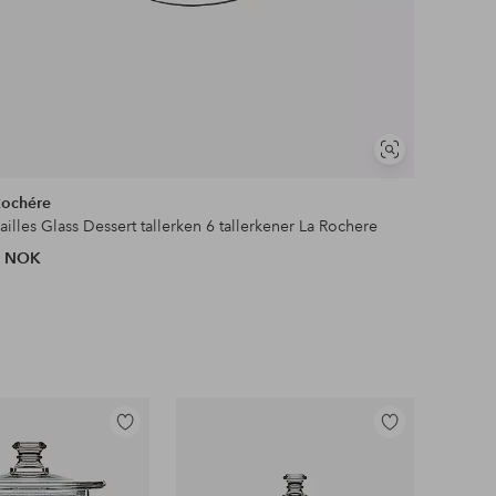
Vis
lignende
Rochére
ailles Glass Dessert tallerken 6 tallerkener La Rochere
9 NOK
Legg
Legg
til
til
favoritter
favoritter