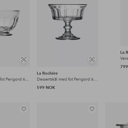
La 
Vers
Vis
Vis
79
lignende
lignende
La Rochére
Dessertskål med fot Perigord 6 glass La Rochere
Dessertskål med fot Perigord 6 glass La Rochere
599 NOK
Legg
Legg
til
til
favoritter
favoritter