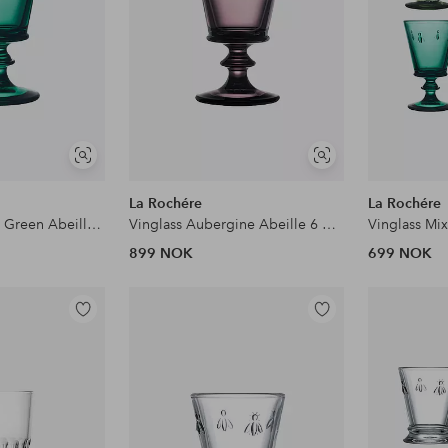
Vis
Vis
lignende
lignende
La Rochére
La Rochére
Vinglass Emerald Green Abeille 6 glass La Rochere
Vinglass Aubergine Abeille 6 glass La Rochere
899 NOK
699 NOK
Legg
Legg
til
til
favoritter
favoritter