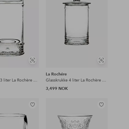
Vis
Vis
lignende
lignende
La Rochére
Glasskrukke 3 liter La Rochère Cambrai
Glasskrukke 4 liter La Rochère Cambrai
3,499 NOK
Legg
Legg
til
til
favoritter
favoritter