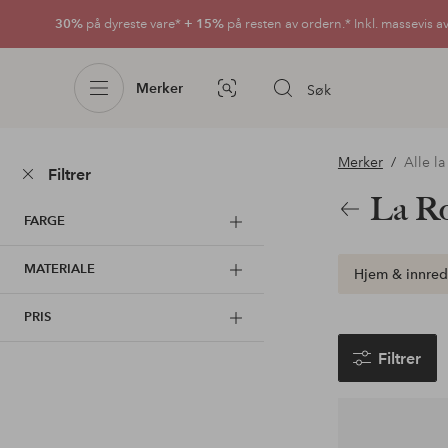
30%
på dyreste vare*
+ 15%
på resten av ordern.* Inkl. massevis a
Merker
Søk
Bildesøk
Merker
Alle l
Filtrer
La Ro
Tilbake
FARGE
MATERIALE
Hjem & innred
PRIS
Filtrer