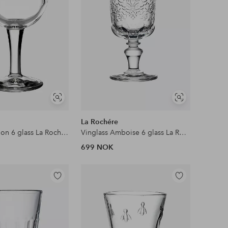
Vis
Vis
lignende
lignende
La Rochére
Vinglass Ballon 6 glass La Rochere
Vinglass Amboise 6 glass La Rochere
699 NOK
Legg
Legg
til
til
favoritter
favoritter