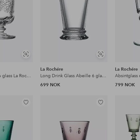
Vis
Vis
lignende
lignende
La Rochére
La Rochére
Beger Amboise 6 glass La Rochere
Long Drink Glass Abeille 6 glass La Rochere
Absintglass 
699 NOK
799 NOK
Legg
Legg
til
til
favoritter
favoritter