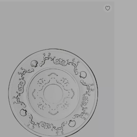
Legg
til
favoritter