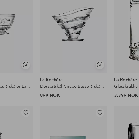
Vis
Vis
lignende
lignende
La Rochére
La Rochére
Liten skål Versailles 6 skåler La Rochere
Dessertskål Circee Basse 6 skåler La Rochere
899 NOK
3,399 NOK
Legg
Legg
til
til
favoritter
favoritter