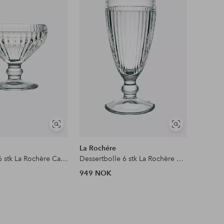
til
til
favoritter
favoritter
Vis
Vis
lignende
lignende
La Rochére
Dessertskål 6 stk La Rochère Canarie
Dessertbolle 6 stk La Rochère Antillaise
949 NOK