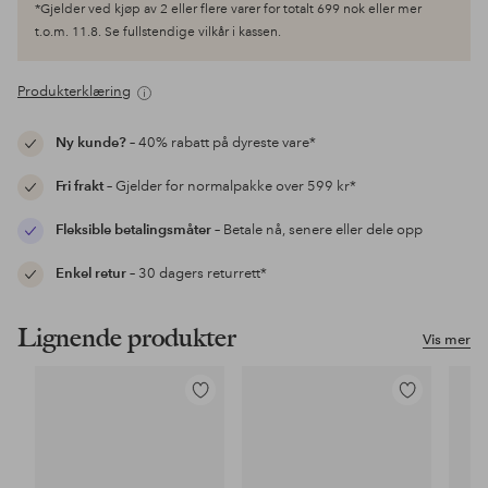
*Gjelder ved kjøp av 2 eller flere varer for totalt 699 nok eller mer
t.o.m. 11.8. Se fullstendige vilkår i kassen.
Produkterklæring
Ny kunde?
– 40% rabatt på dyreste vare*
Fri frakt
– Gjelder for normalpakke over 599 kr*
Fleksible betalingsmåter
– Betale nå, senere eller dele opp
Enkel retur
– 30 dagers returrett*
Lignende produkter
Vis mer
Legg
Legg
til
til
favoritter
favoritter