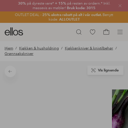
30%
på dyreste vare*
+ 15%
på resten av ordern.* Inkl.
Lukk
massevis av møbler!
Bruk kode: 3015
OUTLET DEAL -
25% ekstra rabatt på alt i vår outlet.
Benytt
kode:
ALLOUTLET
Ellos
Gå
Søk
logo
til
Gå
–
favorittmerkede
til
Hjem
Kjøkken & husholdning
Kjøkkenkniver & knivtilbehør
gå
produkter
handlekurv
Grønnsakskniver
til
forsiden
Vis lignende
Tilbake