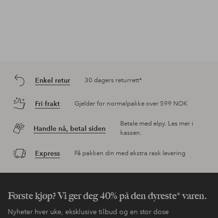
Enkel retur
30 dagers returrett*
Fri frakt
Gjelder for normalpakke over 599 NOK
Betale med elpy. Les mer i
Handle nå, betal siden
kassen.
Express
Få pakken din med ekstra rask levering
Første kjøp? Vi ger deg 40% på den dyreste* varen.
Nyheter hver uke, eksklusive tilbud og en stor dose