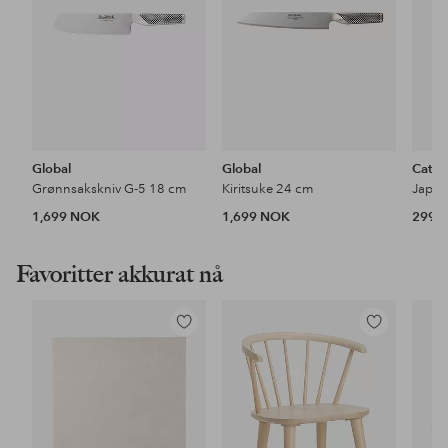
Global
Global
Catar
Grønnsakskniv G-5 18 cm
Kiritsuke 24 cm
Japan
1,699 NOK
1,699 NOK
299 
Favoritter akkurat nå
Legg
Legg
til
til
favoritter
favoritter