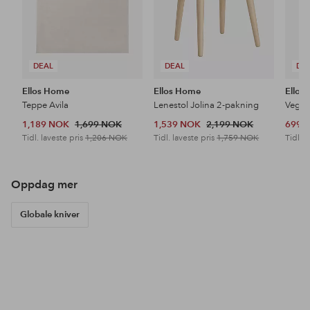
DEAL
DEAL
DE
Ellos Home
Ellos Home
Ellos
Teppe Avila
Lenestol Jolina 2-pakning
Veggh
1,189 NOK
1,699 NOK
1,539 NOK
2,199 NOK
699 
Tidl. laveste pris
1,206 NOK
Tidl. laveste pris
1,759 NOK
Tidl. l
Oppdag mer
Globale kniver