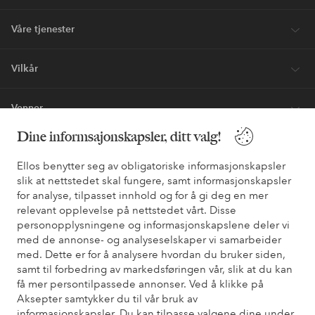
Våre tjenester
Vilkår
Venner
Dine informsajonskapsler, ditt valg!
Ellos benytter seg av obligatoriske informasjonskapsler
Sikre betalinger - Betal direkte eller del opp
slik at nettstedet skal fungere, samt informasjonskapsler
Vil du vite mer om
våre betalingsalternativer
?
for analyse, tilpasset innhold og for å gi deg en mer
relevant opplevelse på nettstedet vårt. Disse
elpy
elpy
personopplysningene og informasjonskapslene deler vi
med de annonse- og analyseselskaper vi samarbeider
med. Dette er for å analysere hvordan du bruker siden,
samt til forbedring av markedsføringen vår, slik at du kan
Norge - Velg land
få mer persontilpassede annonser. Ved å klikke på
Aksepter samtykker du til vår bruk av
informasjonskapsler. Du kan tilpasse valgene dine under