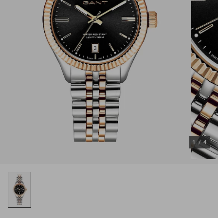
1
/
4