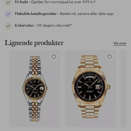
Fri frakt
– Gjelder for normalpakke over 599 kr*
Fleksible betalingsmåter
– Betale nå, senere eller dele opp
Enkel retur
– 30 dagers returrett*
Lignende produkter
Vis mer
Legg
Legg
til
til
favoritter
favoritter