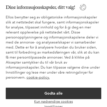
Du finner svar på de vanligste spørsmålene i vår FAQ. Du finner
Dine informsajonskapsler, ditt valg!
også informasjon om hvordan du kan kontakte oss.
Ellos benytter seg av obligatoriske informasjonskapsler
slik at nettstedet skal fungere, samt informasjonskapsler
Kundeservice
Bestilling
Betalingsmåte
Lev
for analyse, tilpasset innhold og for å gi deg en mer
relevant opplevelse på nettstedet vårt. Disse
personopplysningene og informasjonskapslene deler vi
Mine sider
med de annonse- og analyseselskaper vi samarbeider
med. Dette er for å analysere hvordan du bruker siden,
samt til forbedring av markedsføringen vår, slik at du kan
Om Ellos
få mer persontilpassede annonser. Ved å klikke på
Aksepter samtykker du til vår bruk av
informasjonskapsler. Du kan tilpasse valgene dine under
Våre tjenester
Innstillinger og lese mer under våre retningslinjer for
personvern.
cookie-policy.
Vilkår
Godta alle
Venner
Kun nødvendige cookies
Åpne
Innstillinger