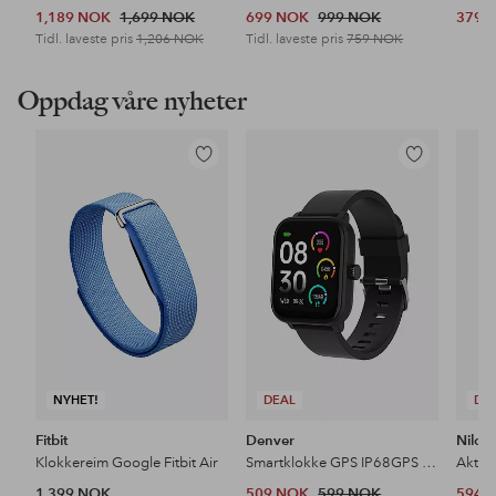
1,189 NOK
1,699 NOK
699 NOK
999 NOK
379 
Tidl. laveste pris
1,206 NOK
Tidl. laveste pris
759 NOK
Oppdag våre nyheter
Legg
Legg
til
til
favoritter
favoritter
NYHET!
DEAL
DE
Fitbit
Denver
Nilox
Klokkereim Google Fitbit Air
Smartklokke GPS IP68GPS IP68
Aktiv
1,399 NOK
509 NOK
599 NOK
594 