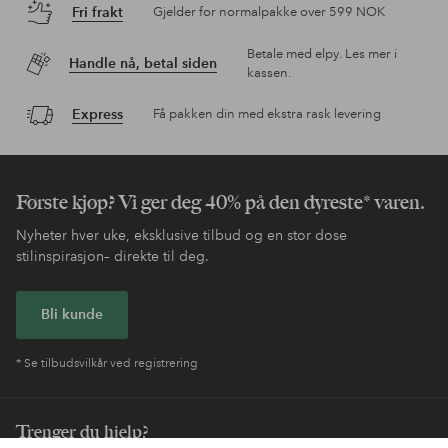
Fri frakt
Gjelder for normalpakke over 599 NOK
Betale med elpy. Les mer i
Handle nå, betal siden
kassen.
Express
Få pakken din med ekstra rask levering
Første kjøp? Vi ger deg 40% på den dyreste* varen.
Nyheter hver uke, eksklusive tilbud og en stor dose
stilinspirasjon– direkte til deg.
Bli kunde
* Se tilbudsvilkår ved registrering
Trenger du hjelp?