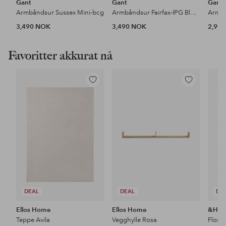
Gant
Gant
Gant
Armbåndsur Sussex Mini-bcg
Armbåndsur Fairfax-IPG Black Metal IPG
3,490 NOK
3,490 NOK
2,99
Favoritter akkurat nå
Legg
Legg
til
til
favoritter
favoritter
DEAL
DEAL
DE
Ellos Home
Ellos Home
&Ho
Teppe Avila
Vegghylle Rosa
Floss