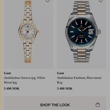
Legg til favoritter
Legg t
Gant
Gant
Armbåndsur Seneca-ipg, White
Armbåndsur Eastham, Blue-metal
Metal Ipg
Bcg
3 490 NOK
3 490 NOK