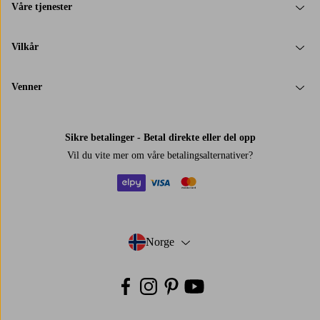
Våre tjenester
Vilkår
Venner
Sikre betalinger - Betal direkte eller del opp
Vil du vite mer om
våre betalingsalternativer
?
elpy
visa
mastercard
Norge
- Velg land
Facebook
Instagram
Pinterest
Youtube