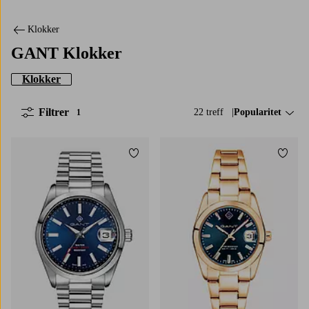
Klokker
GANT Klokker
Klokker
Filtrer
22 treff
Sorter på:
Popularitet
1
Legg til favoritter
Legg t