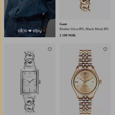
Gant
Klokke Utica-IPG, Black Metal IPG
2 199 NOK
Legg til favoritter
Legg t