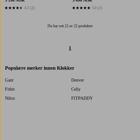
3 190 NOK
3 490 NOK
4,5
(2)
5,0
(1)
4,5 basert på 2 karaktergivninger
5,0 basert på 1 karaktergivninger
Du har sett 22 av 22 produkter
1
Populære merker innen Klokker
Gant
Denver
Fitbit
Celly
Nilox
FITPADDY
KSIX
Polar
Trustpilot