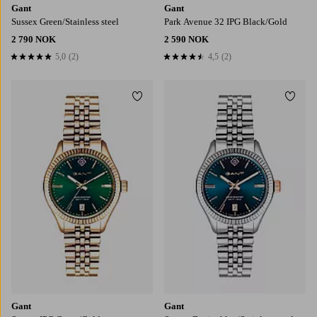
Gant
Gant
Sussex Green/Stainless steel
Park Avenue 32 IPG Black/Gold
2 790 NOK
2 590 NOK
5,0
(2)
4,5
(2)
5,0 basert på 2 karaktergivninger
4,5 basert på 2 karaktergivninger
Legg til favoritter
Legg t
Gant
Gant