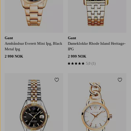
Gant
Gant
Armbåndsur Everett Mini Ipg, Black
Dameklokke Rhode Island Heritage-
Metal Ipg
IPG
2 990 NOK
2 999 NOK
5,0
(1)
5,0 basert på 1 karaktergivninger
Legg til favoritter
Legg t