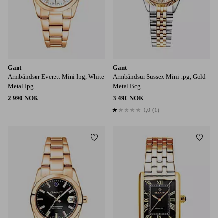
Gant
Gant
Armbåndsur Everett Mini Ipg, White
Armbåndsur Sussex Mini-ipg, Gold
Metal Ipg
Metal Bcg
2 990 NOK
3 490 NOK
1,0
(1)
1,0 basert på 1 karaktergivninger
Legg til favoritter
Legg t