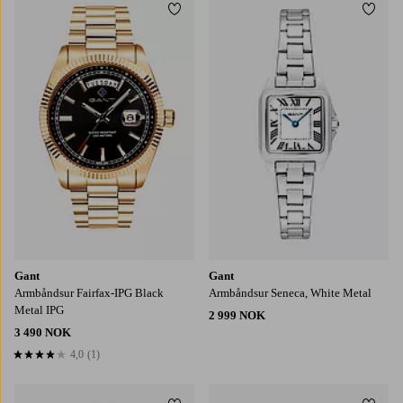
Legg til favoritter
Legg t
Gant
Gant
Armbåndsur Fairfax-IPG Black
Armbåndsur Seneca, White Metal
Metal IPG
2 999 NOK
3 490 NOK
4,0
(1)
4,0 basert på 1 karaktergivninger