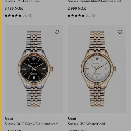
Sussex IPG Green/Gold
Sussex Denim blue/Stainless steel
3 490 NOK
2 990 NOK
5,0
(1)
5,0
(1)
5,0 basert på 1 karaktergivninger
5,0 basert på 1 karaktergivninger
Legg til favoritter
Legg t
Gant
Gant
Sussex BCG Black/Gold and steel
Sussex IPG White/Gold