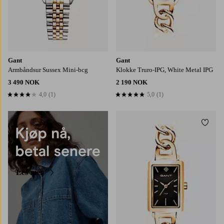
Gant
Gant
Armbåndsur Sussex Mini-bcg
Klokke Truro-IPG, White Metal IPG
3 490 NOK
2 190 NOK
4,0
(1)
5,0
(1)
4,0 basert på 1 karaktergivninger
5,0 basert på 1 karaktergivninger
Legg t
Les mer