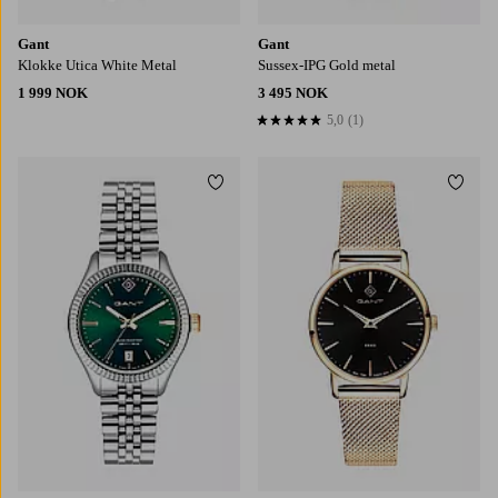
Gant
Gant
Klokke Utica White Metal
Sussex-IPG Gold metal
1 999 NOK
3 495 NOK
5,0
(1)
5,0 basert på 1 karaktergivninger
Legg til favoritter
Legg t