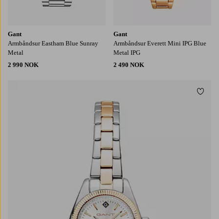
Gant
Gant
Armbåndsur Eastham Blue Sunray
Armbåndsur Everett Mini IPG Blue
Metal
Metal IPG
2 990 NOK
2 490 NOK
Legg t