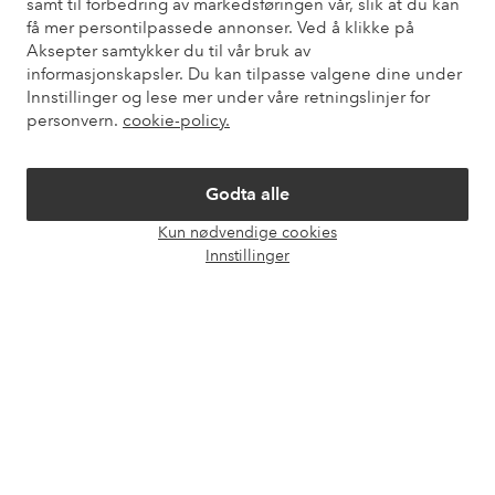
samt til forbedring av markedsføringen vår, slik at du kan
Kundeservice
Bestilling
Betalingsmåte
Lev
få mer persontilpassede annonser. Ved å klikke på
Aksepter samtykker du til vår bruk av
informasjonskapsler. Du kan tilpasse valgene dine under
Innstillinger og lese mer under våre retningslinjer for
Mine sider
personvern.
cookie-policy.
Om Ellos
Godta alle
Kun nødvendige cookies
Våre tjenester
Åpne
Innstillinger
chat-
boks
Vilkår
Venner
Sikre betalinger - Betal direkte eller del opp
Vil du vite mer om
våre betalingsalternativer
?