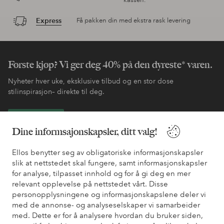
Express
Få pakken din med ekstra rask levering
Første kjøp? Vi ger deg 40% på den dyreste* varen.
Nyheter hver uke, eksklusive tilbud og en stor dose
stilinspirasjon– direkte til deg.
Bli kunde
Dine informsajonskapsler, ditt valg!
* Se tilbudsvilkår ved registrering
Ellos benytter seg av obligatoriske informasjonskapsler
slik at nettstedet skal fungere, samt informasjonskapsler
for analyse, tilpasset innhold og for å gi deg en mer
Trenger du hjelp?
relevant opplevelse på nettstedet vårt. Disse
personopplysningene og informasjonskapslene deler vi
Du finner svar på de vanligste spørsmålene i vår FAQ. Du finner
med de annonse- og analyseselskaper vi samarbeider
også informasjon om hvordan du kan kontakte oss.
med. Dette er for å analysere hvordan du bruker siden,