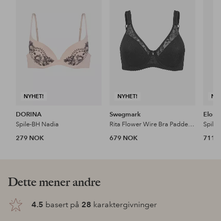
til
til
favoritter
favoritter
NYHET!
NYHET!
NY
DORINA
Swegmark
Elomi
Spile-BH Nadia
Rita Flower Wire Bra Padded Cups
Spile
279 NOK
679 NOK
711 
Dette mener andre
4.5
basert på
28
karaktergivninger