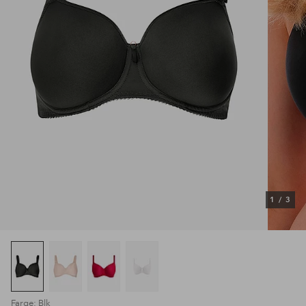
1
/
3
Farge: Blk