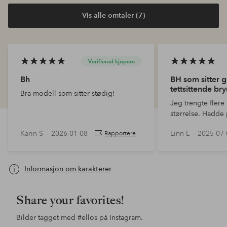
Vis alle omtaler (7)
Verifierad kjøpere
Bh
BH som sitter g
tettsittende bry
Bra modell som sitter stødig!
Jeg trengte flere 
størrelse. Hadde
kjempebra en i fj
Karin S —
2026-01-08
Linn L —
2025-07-
Rapportere
Ellos hadde lign
Envisage er min f
Informasjon om karakterer
Share your favorites!
Bilder tagget med
#ellos
på Instagram.