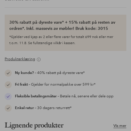
30% rabatt på dyreste vare* + 15% rabatt på resten av
ordren*. Inkl. massevis av møbler! Bruk kode: 3015
*Gjelder ved kjøp av 2 eller flere varer for totalt 699 nok eller mer
t.o.m. 11.8. Se fullstendige vilkår i kassen.
Produkterklæring
Ny kunde?
– 40% rabatt på dyreste vare*
Fri frakt
– Gjelder for normalpakke over 599 kr*
Fleksible betalingsmåter
– Betale nå, senere eller dele opp
Enkel retur
– 30 dagers returrett*
Lignende produkter
Vis mer