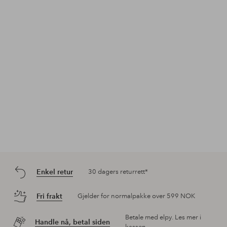
Innlegg
inesstagram
Innlegg
ellosofficial
Inn
ine
publisert
publisert
pub
av
av
av
Enkel retur
30 dagers returrett*
Fri frakt
Gjelder for normalpakke over 599 NOK
Betale med elpy. Les mer i
Handle nå, betal siden
kassen.