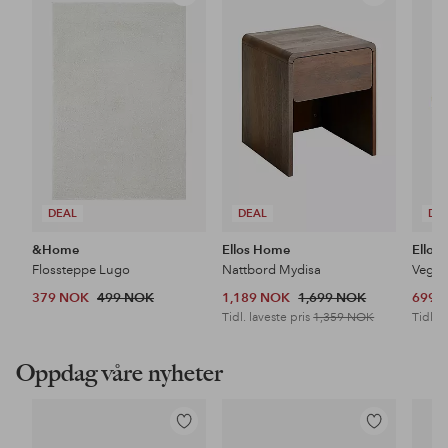
til
til
favoritter
favoritter
DEAL
DEAL
DE
&Home
Ellos Home
Ellos
Flossteppe Lugo
Nattbord Mydisa
Veggh
379 NOK
499 NOK
1,189 NOK
1,699 NOK
699 
Tidl. laveste pris
1,359 NOK
Tidl. l
Oppdag våre nyheter
Legg
Legg