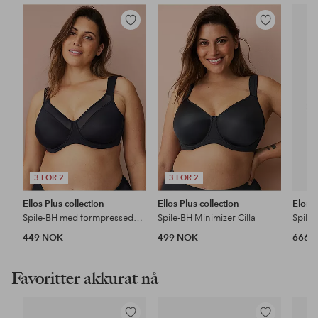
Legg
Legg
til
til
favoritter
favoritter
3 FOR 2
3 FOR 2
Ellos Plus collection
Ellos Plus collection
Elomi
Spile-BH med formpressede kopper
Spile-BH Minimizer Cilla
Spile
449 NOK
499 NOK
666 
Favoritter akkurat nå
Legg
Legg