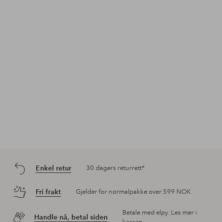
Innlegg
inesstagram
Innlegg
ellosofficial
Inn
ine
publisert
publisert
pub
av
av
av
Enkel retur
30 dagers returrett*
Fri frakt
Gjelder for normalpakke over 599 NOK
Betale med elpy. Les mer i
Handle nå, betal siden
kassen.