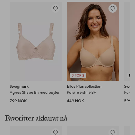
Legg
Legg
til
til
favoritter
favoritter
3 FOR 2
NY
Swegmark
Ellos Plus collection
Sweg
Agnes Shape Bh med bøyler
Polstre t-shirt-BH
799 NOK
449 NOK
599 
Favoritter akkurat nå
Legg
Legg