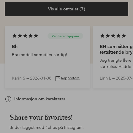
Vis alle omtaler (7)
Verifierad kjøpere
Bh
BH som sitter g
tettsittende bry
Bra modell som sitter stødig!
Jeg trengte flere 
størrelse. Hadde
kjempebra en i fj
Karin S —
2026-01-08
Linn L —
2025-07-
Rapportere
Ellos hadde lign
Envisage er min f
Informasjon om karakterer
Share your favorites!
Bilder tagget med
#ellos
på Instagram.