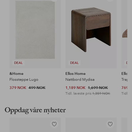
til
til
favoritter
favoritter
DEAL
DEAL
DE
&Home
Ellos Home
Ellos
Flossteppe Lugo
Nattbord Mydisa
Trapp
379 NOK
499 NOK
1,189 NOK
1,699 NOK
769 
Tidl. laveste pris
1,359 NOK
Tidl. l
Oppdag våre nyheter
Legg
Legg