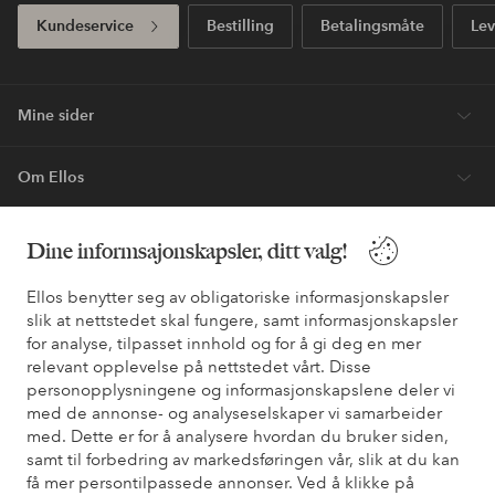
Kundeservice
Bestilling
Betalingsmåte
Lev
Mine sider
Om Ellos
Våre tjenester
Dine informsajonskapsler, ditt valg!
Ellos benytter seg av obligatoriske informasjonskapsler
Vilkår
slik at nettstedet skal fungere, samt informasjonskapsler
for analyse, tilpasset innhold og for å gi deg en mer
Venner
relevant opplevelse på nettstedet vårt. Disse
personopplysningene og informasjonskapslene deler vi
med de annonse- og analyseselskaper vi samarbeider
med. Dette er for å analysere hvordan du bruker siden,
samt til forbedring av markedsføringen vår, slik at du kan
Sikre betalinger - Betal direkte eller del opp
få mer persontilpassede annonser. Ved å klikke på
Vil du vite mer om
våre betalingsalternativer
?