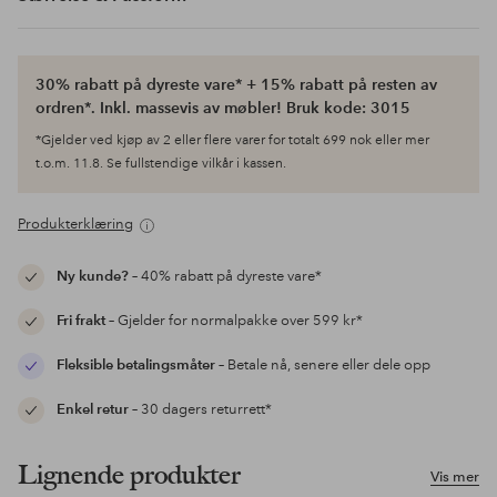
30% rabatt på dyreste vare* + 15% rabatt på resten av
ordren*. Inkl. massevis av møbler! Bruk kode: 3015
*Gjelder ved kjøp av 2 eller flere varer for totalt 699 nok eller mer
t.o.m. 11.8. Se fullstendige vilkår i kassen.
Produkterklæring
Ny kunde?
– 40% rabatt på dyreste vare*
Fri frakt
– Gjelder for normalpakke over 599 kr*
Fleksible betalingsmåter
– Betale nå, senere eller dele opp
Enkel retur
– 30 dagers returrett*
Lignende produkter
Vis mer