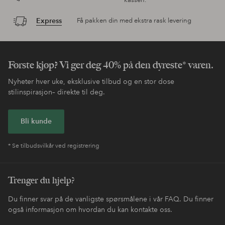
Express
Få pakken din med ekstra rask levering
Første kjøp? Vi ger deg 40% på den dyreste* varen.
Nyheter hver uke, eksklusive tilbud og en stor dose
stilinspirasjon– direkte til deg.
Bli kunde
* Se tilbudsvilkår ved registrering
Trenger du hjelp?
Du finner svar på de vanligste spørsmålene i vår FAQ. Du finner
også informasjon om hvordan du kan kontakte oss.