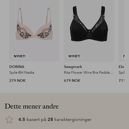
til
til
favoritter
favoritter
NYHET!
NYHET!
NY
DORINA
Swegmark
Elomi
Spile-BH Nadia
Rita Flower Wire Bra Padded Cups
Spile
279 NOK
679 NOK
711 
Dette mener andre
4.5
basert på
28
karaktergivninger