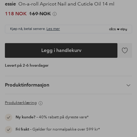
essie
On-a-roll Apricot Nail and Cuticle Oil 14 ml
118 NOK
169 NOK
Kjøp nå, betal senere.
Les mer
Legg i handlekurv
Legg
til
Levert på 2-6 hverdager
favoritte
Produktinformasjon
Produkterklæring
Ny kunde?
– 40% rabatt på dyreste vare*
Fri frakt
– Gjelder for normalpakke over 599 kr*