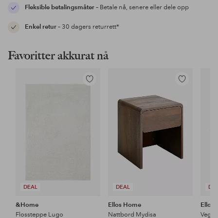
Fleksible betalingsmåter
– Betale nå, senere eller dele opp
Enkel retur
– 30 dagers returrett*
Favoritter akkurat nå
Legg
Legg
til
til
favoritter
favoritter
DEAL
DEAL
DE
&Home
Ellos Home
Ellos
Flossteppe Lugo
Nattbord Mydisa
Veggh