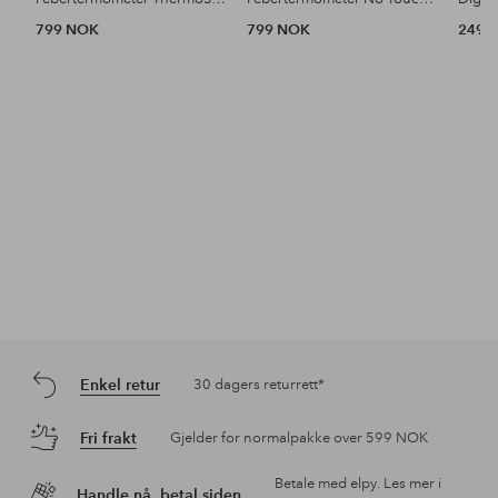
799 NOK
799 NOK
249 
Enkel retur
30 dagers returrett*
Fri frakt
Gjelder for normalpakke over 599 NOK
Betale med elpy. Les mer i
Handle nå, betal siden