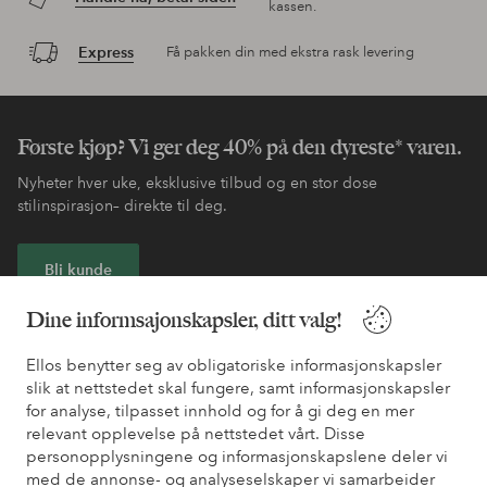
kassen.
Express
Få pakken din med ekstra rask levering
Første kjøp? Vi ger deg 40% på den dyreste* varen.
Nyheter hver uke, eksklusive tilbud og en stor dose
stilinspirasjon– direkte til deg.
Bli kunde
Dine informsajonskapsler, ditt valg!
* Se tilbudsvilkår ved registrering
Ellos benytter seg av obligatoriske informasjonskapsler
slik at nettstedet skal fungere, samt informasjonskapsler
Trenger du hjelp?
for analyse, tilpasset innhold og for å gi deg en mer
relevant opplevelse på nettstedet vårt. Disse
Du finner svar på de vanligste spørsmålene i vår FAQ. Du finner
personopplysningene og informasjonskapslene deler vi
også informasjon om hvordan du kan kontakte oss.
med de annonse- og analyseselskaper vi samarbeider