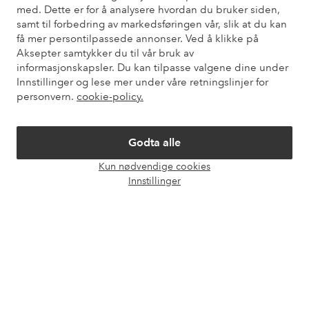
med. Dette er for å analysere hvordan du bruker siden,
Kundeservice
Bestilling
Betalingsmåte
Lev
samt til forbedring av markedsføringen vår, slik at du kan
få mer persontilpassede annonser. Ved å klikke på
Aksepter samtykker du til vår bruk av
informasjonskapsler. Du kan tilpasse valgene dine under
Mine sider
Innstillinger og lese mer under våre retningslinjer for
personvern.
cookie-policy.
Om Ellos
Godta alle
Våre tjenester
Kun nødvendige cookies
Åpne
Innstillinger
chat-
Vilkår
boks
Venner
Sikre betalinger - Betal direkte eller del opp