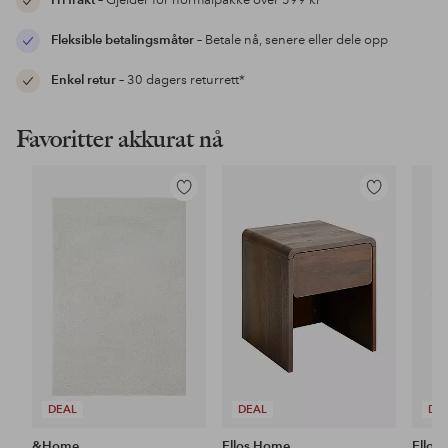
Fri frakt
– Gjelder for normalpakke over 599 kr*
Fleksible betalingsmåter
– Betale nå, senere eller dele opp
Enkel retur
– 30 dagers returrett*
Favoritter akkurat nå
Legg
Legg
til
til
favoritter
favoritter
DEAL
DEAL
DE
&Home
Ellos Home
Ellos