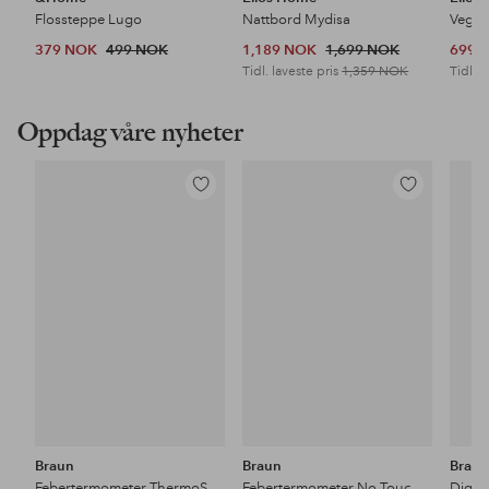
Flossteppe Lugo
Nattbord Mydisa
Veggh
379 NOK
499 NOK
1,189 NOK
1,699 NOK
699 
Tidl. laveste pris
1,359 NOK
Tidl. l
Oppdag våre nyheter
Legg
Legg
til
til
favoritter
favoritter
Braun
Braun
Brau
Febertermometer ThermoScan 7+ Age Precision IRT6525
Febertermometer No Touch BNT400EE