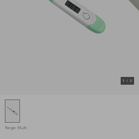
1
/
3
Farge: Multi