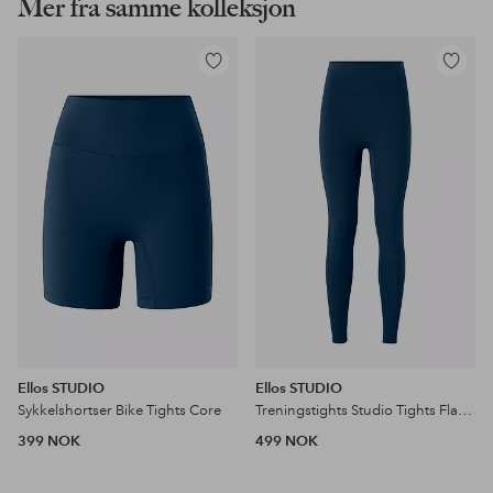
Mer fra samme kolleksjon
Legg
Legg
til
til
favoritter
favoritter
Ellos STUDIO
Ellos STUDIO
Sykkelshortser Bike Tights Core
Treningstights Studio Tights Flat Front Core
399 NOK
499 NOK