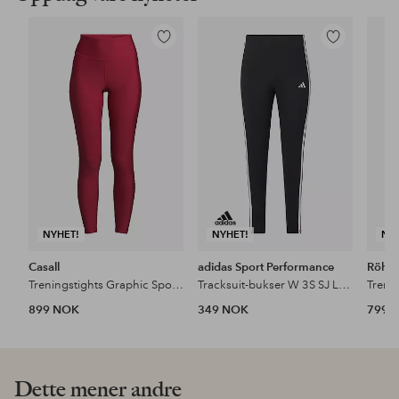
Legg
Legg
til
til
favoritter
favoritter
NYHET!
NYHET!
NY
Casall
adidas Sport Performance
Röhni
Treningstights Graphic Sport Tights
Tracksuit-bukser W 3S SJ Leg Inc
899 NOK
349 NOK
799 
Dette mener andre