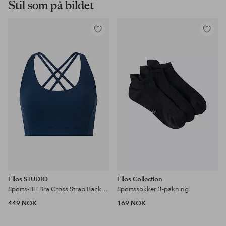
Stil som på bildet
Legg
Legg
til
til
favoritter
favoritter
Ellos STUDIO
Ellos Collection
Sports-BH Bra Cross Strap Back Core
Sportssokker 3-pakning
449 NOK
169 NOK