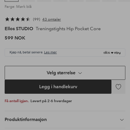
Farge: Mørk blå
99
43 omtaler
Ellos STUDIO
Treningstights Hip Pocket Core
599 NOK
Kjøp nå, betal senere.
Les mer
Velg størrelse
Legg i handlekurv
Legg
til
Få antall igjen.
Levert på 2-6 hverdager
favoritte
Produktinformasjon