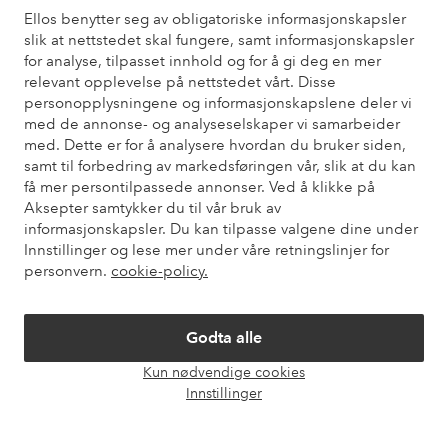
Ellos benytter seg av obligatoriske informasjonskapsler
slik at nettstedet skal fungere, samt informasjonskapsler
Kundeservice
Bestilling
Betalingsmåte
Lev
for analyse, tilpasset innhold og for å gi deg en mer
relevant opplevelse på nettstedet vårt. Disse
personopplysningene og informasjonskapslene deler vi
Mine sider
med de annonse- og analyseselskaper vi samarbeider
med. Dette er for å analysere hvordan du bruker siden,
samt til forbedring av markedsføringen vår, slik at du kan
Om Ellos
få mer persontilpassede annonser. Ved å klikke på
Aksepter samtykker du til vår bruk av
informasjonskapsler. Du kan tilpasse valgene dine under
Våre tjenester
Innstillinger og lese mer under våre retningslinjer for
personvern.
cookie-policy.
Vilkår
Godta alle
Venner
Kun nødvendige cookies
Åpne
Innstillinger
chat-
boks
Sikre betalinger - Betal direkte eller del opp