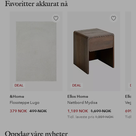
Favoritter akkurat nå
Legg
Legg
til
til
favoritter
favoritter
DEAL
DEAL
DE
&Home
Ellos Home
Ellos
Flossteppe Lugo
Nattbord Mydisa
Veggh
379 NOK
499 NOK
1,189 NOK
1,699 NOK
699 
Tidl. laveste pris
1,359 NOK
Tidl. l
Oppdag våre nyheter