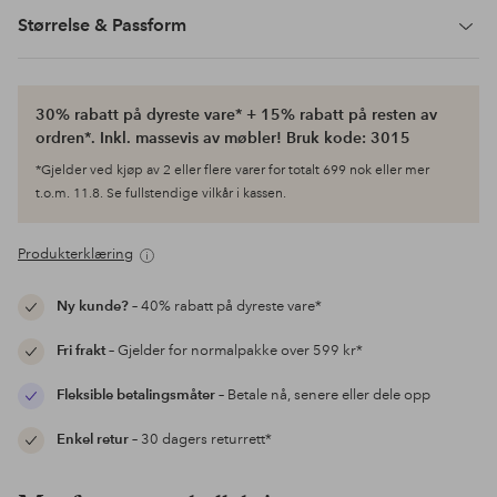
Størrelse & Passform
30% rabatt på dyreste vare* + 15% rabatt på resten av
ordren*. Inkl. massevis av møbler! Bruk kode: 3015
*Gjelder ved kjøp av 2 eller flere varer for totalt 699 nok eller mer
t.o.m. 11.8. Se fullstendige vilkår i kassen.
Produkterklæring
Ny kunde?
– 40% rabatt på dyreste vare*
Fri frakt
– Gjelder for normalpakke over 599 kr*
Fleksible betalingsmåter
– Betale nå, senere eller dele opp
Enkel retur
– 30 dagers returrett*