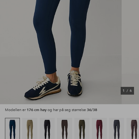
1
/
6
176 cm høy
36/38
Modellen er
og har på seg størrelse