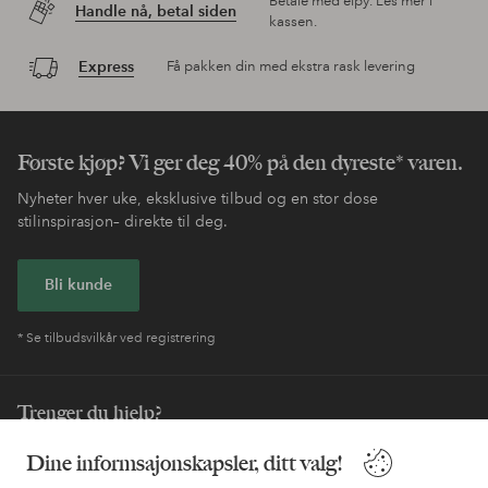
Betale med elpy. Les mer i
Handle nå, betal siden
kassen.
Express
Få pakken din med ekstra rask levering
Første kjøp? Vi ger deg 40% på den dyreste* varen.
Nyheter hver uke, eksklusive tilbud og en stor dose
stilinspirasjon– direkte til deg.
Bli kunde
* Se tilbudsvilkår ved registrering
Trenger du hjelp?
Du finner svar på de vanligste spørsmålene i vår FAQ. Du finner
Dine informsajonskapsler, ditt valg!
også informasjon om hvordan du kan kontakte oss.