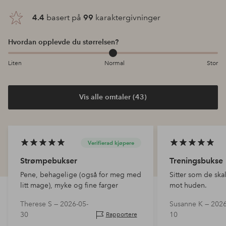
4.4
basert på
99
karaktergivninger
Hvordan opplevde du størrelsen?
Liten
Normal
Stor
Vis alle omtaler (43)
Verifierad kjøpere
Strømpebukser
Treningsbukse
Pene, behagelige (også for meg med
Sitter som de ska
litt mage), myke og fine farger
mot huden.
Therese S —
2026-05-
Susanne K —
2026
30
10
Rapportere