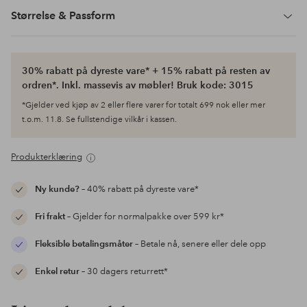
Størrelse & Passform
30% rabatt på dyreste vare* + 15% rabatt på resten av
ordren*. Inkl. massevis av møbler! Bruk kode: 3015
*Gjelder ved kjøp av 2 eller flere varer for totalt 699 nok eller mer
t.o.m. 11.8. Se fullstendige vilkår i kassen.
Produkterklæring
Ny kunde?
– 40% rabatt på dyreste vare*
Fri frakt
– Gjelder for normalpakke over 599 kr*
Fleksible betalingsmåter
– Betale nå, senere eller dele opp
Enkel retur
– 30 dagers returrett*