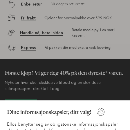
Enkel retur
30 dagers returrett*
Fri frakt
Gjelder for normalpakke over 599 NOK
Betale med elpy. Les mer i
Handle nå, betal siden
kassen.
Express
Få pakken din med ekstra rask levering
Første kjøp? Vi ger deg 40% på den dyreste* varen.
Nyheter hver uke, eksklusive tilbud og en stor dose
stilinspirasjon– direkte til deg.
Bli kunde
Dine informsajonskapsler, ditt valg!
* Se tilbudsvilkår ved registrering
Ellos benytter seg av obligatoriske informasjonskapsler