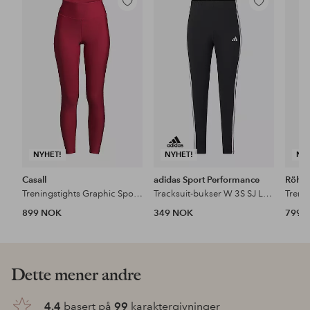
Legg
Legg
til
til
favoritter
favoritter
NYHET!
NYHET!
NY
Casall
adidas Sport Performance
Röhni
Treningstights Graphic Sport Tights
Tracksuit-bukser W 3S SJ Leg Inc
899 NOK
349 NOK
799 
Dette mener andre
4.4
basert på
99
karaktergivninger