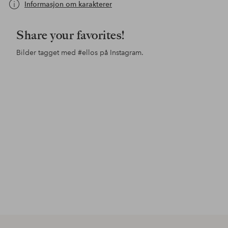
Informasjon om karakterer
Share your favorites!
Bilder tagget med
#ellos
på Instagram.
Innlegg
x_leoniie
Innlegg
elinschorling
Inn
ello
publisert
publisert
pub
av
av
av