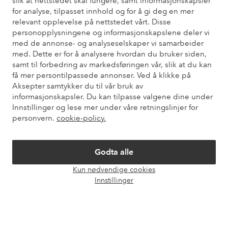
slik at nettstedet skal fungere, samt informasjonskapsler
for analyse, tilpasset innhold og for å gi deg en mer
Trenger du hjelp?
relevant opplevelse på nettstedet vårt. Disse
personopplysningene og informasjonskapslene deler vi
Du finner svar på de vanligste spørsmålene i vår FAQ. Du finner
med de annonse- og analyseselskaper vi samarbeider
også informasjon om hvordan du kan kontakte oss.
med. Dette er for å analysere hvordan du bruker siden,
samt til forbedring av markedsføringen vår, slik at du kan
Kundeservice
Bestilling
Betalingsmåte
Lev
få mer persontilpassede annonser. Ved å klikke på
Aksepter samtykker du til vår bruk av
informasjonskapsler. Du kan tilpasse valgene dine under
Innstillinger og lese mer under våre retningslinjer for
Mine sider
personvern.
cookie-policy.
Om Ellos
Godta alle
Kun nødvendige cookies
Våre tjenester
Åpne
Innstillinger
chat-
boks
Vilkår