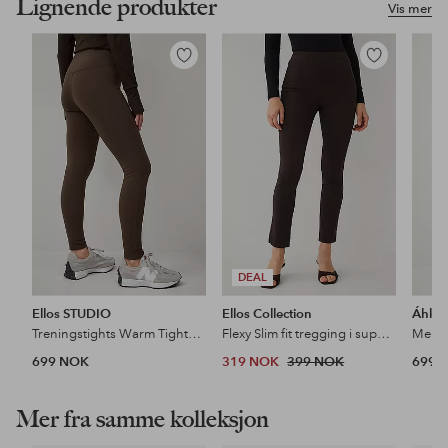
Lignende produkter
Vis mer
Legg
Legg
til
til
favoritter
favoritter
DEAL
Ellos STUDIO
Ellos Collection
Áhkk
Treningstights Warm Tights Flat Front Core
Flexy Slim fit tregging i superstretch
Merin
699 NOK
319 NOK
399 NOK
699 
Mer fra samme kolleksjon