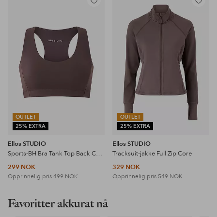
Legg
Legg
til
til
favoritter
favoritter
OUTLET
OUTLET
25% EXTRA
25% EXTRA
Ellos STUDIO
Ellos STUDIO
Sports-BH Bra Tank Top Back Core
Tracksuit-jakke Full Zip Core
299 NOK
329 NOK
Opprinnelig pris
499 NOK
Opprinnelig pris
549 NOK
Favoritter akkurat nå