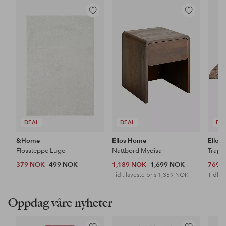
Legg
Legg
til
til
favoritter
favoritter
DEAL
DEAL
DE
&Home
Ellos Home
Ellos
Flossteppe Lugo
Nattbord Mydisa
Trapp
379 NOK
499 NOK
1,189 NOK
1,699 NOK
769 
Tidl. laveste pris
1,359 NOK
Tidl. l
Oppdag våre nyheter