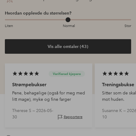
Hvordan opplevde du størrelsen?
Liten
Normal
Stor
Vis alle omtaler (43)
Verifierad kjøpere
Strømpebukser
Treningsbukse
Pene, behagelige (også for meg med
Sitter som de ska
litt mage), myke og fine farger
mot huden.
Therese S —
2026-05-
Susanne K —
2026
30
10
Rapportere