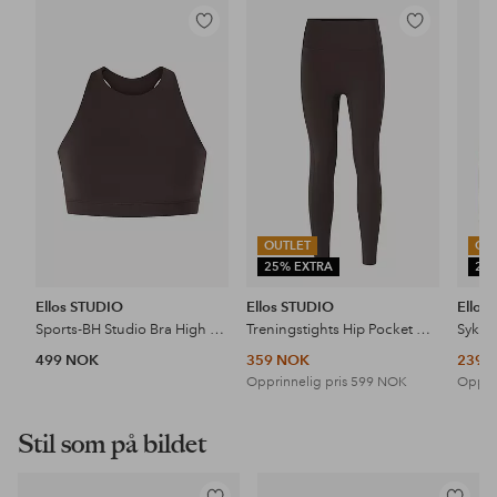
Legg
Legg
til
til
favoritter
favoritter
OUTLET
OU
25% EXTRA
25
Ellos STUDIO
Ellos STUDIO
Ellos
Sports-BH Studio Bra High Neck Core
Treningstights Hip Pocket Core
499 NOK
359 NOK
239 
Opprinnelig pris
599 NOK
Opprin
Stil som på bildet