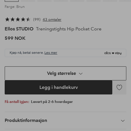
Farge: Brun
99
43 omtaler
Ellos STUDIO
Treningstights Hip Pocket Core
599 NOK
Kjøp nå, betal senere.
Les mer
Velg størrelse
Legg i handlekurv
Legg
til
Få antall igjen:
Levert på 2-6 hverdager
favoritte
Produktinformasjon