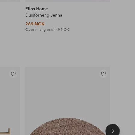
lignende
lignende
Ellos Home
Dusjforheng Jenna
269 NOK
Opprinnelig pris
449 NOK
Legg
Legg
til
til
favoritter
favoritter
Neste