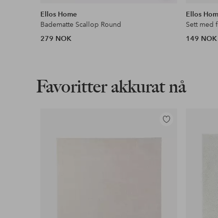
lignende
Ellos Home
Ellos Ho
Badematte Scallop Round
Sett med 
279 NOK
149 NOK
Favoritter akkurat nå
Legg
til
favoritter