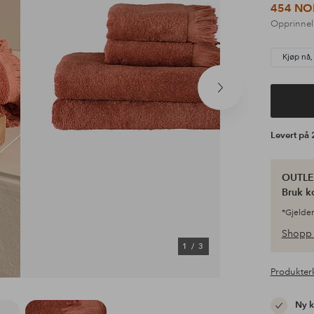
454 NO
Opprinnel
Kjøp nå,
Neste
produkt
Levert på
OUTLET
Bruk k
*Gjelder
Shopp 
1
/
3
Produkter
Ny 