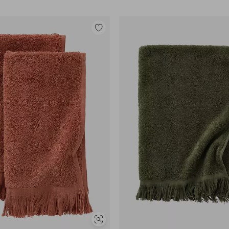
Legg
til
favoritter
Vis