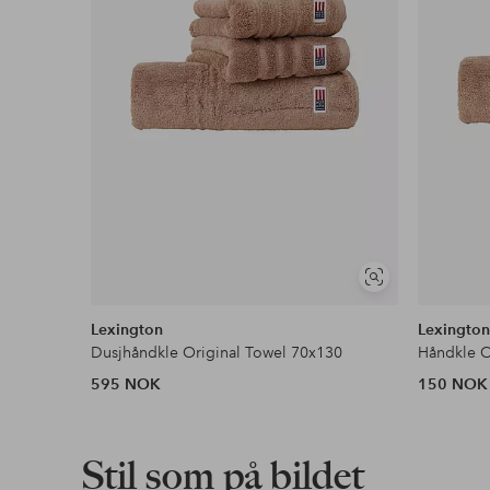
Vis
lignende
Lexington
Lexingto
Dusjhåndkle Original Towel 70x130
Håndkle O
595 NOK
150 NOK
Stil som på bildet