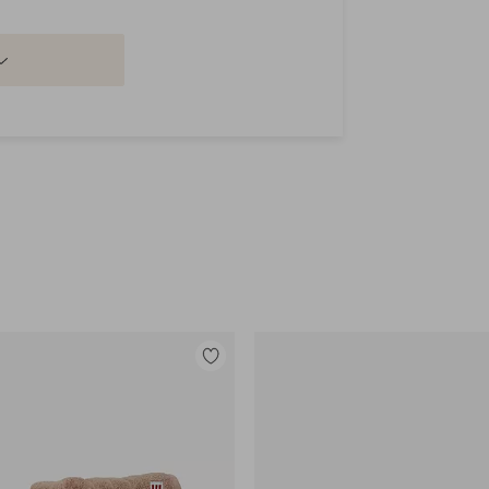
Legg
til
favoritter