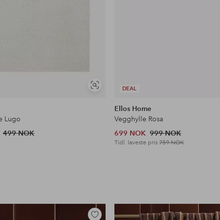
Vis
DEAL
lignende
Ellos Home
e Lugo
Vegghylle Rosa
499 NOK
699 NOK
999 NOK
Tidl. laveste pris
759 NOK
Legg