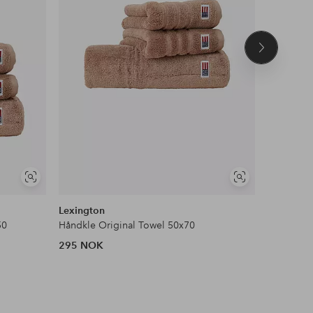
Neste
produkt
Vis
Vis
lignende
lignende
Lexington
Mille Nott
50
Håndkle Original Towel 50x70
Fontana 
295 NOK
1,100 N