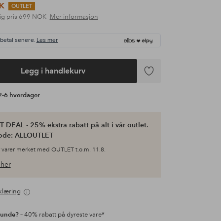
K
OUTLET
ig pris
699 NOK
Mer informasjon
 betal senere.
Les mer
Legg i handlekurv
Legg
til
 2-6 hverdager
favoritter
 DEAL - 25% ekstra rabatt på alt i vår outlet.
ode: ALLOUTLET
 varer merket med OUTLET t.o.m. 11.8.
her
klæring
kunde?
– 40% rabatt på dyreste vare*