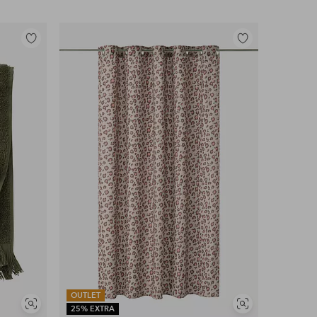
Legg
Legg
til
til
favoritter
favoritter
OUTLET
Vis
Vis
25% EXTRA