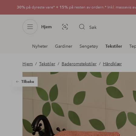
30%
på dyreste vare*
+ 15%
på resten av ordern.* Inkl. massevis a
Hjem
Søk
Bildesøk
Avdelingsnavigering
Nyheter
Gardiner
Sengetøy
Tekstiler
Te
Hjem
Tekstiler
Baderomstekstiler
Håndklær
Tilbake