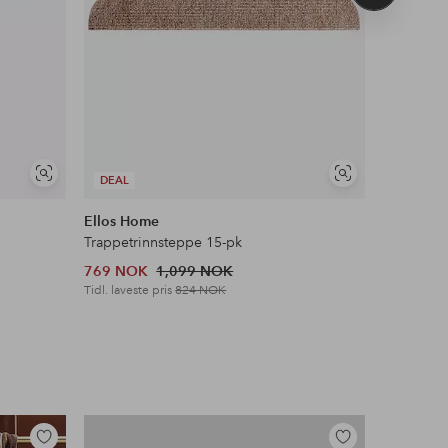
produkt
Vis
Vis
DEAL
COSYBE
lignende
lignende
Ellos Home
Staycatio
Trappetrinnsteppe 15-pk
Sengekap
769 NOK
1,099 NOK
599 NOK
Tidl. laveste pris
824 NOK
Legg
Legg