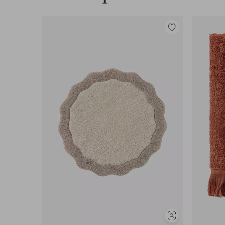
Legg
til
favoritter
Vis