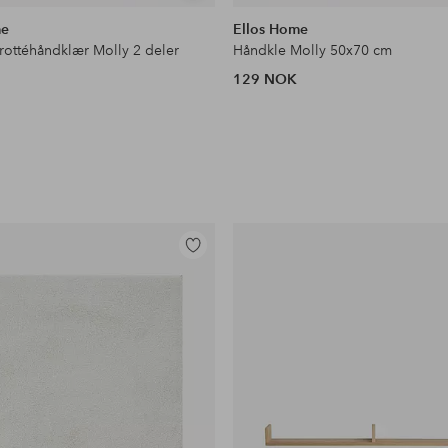
lignende
me
Ellos Home
frottéhåndklær Molly 2 deler
Håndkle Molly 50x70 cm
129 NOK
Legg
til
favoritter