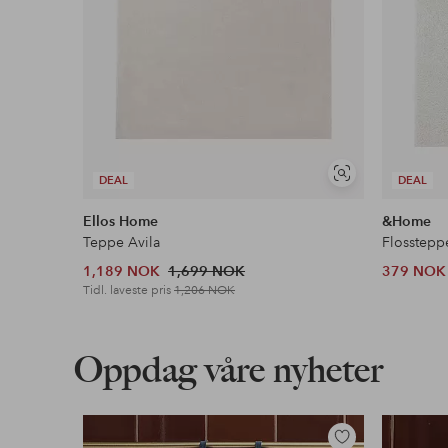
Vis
DEAL
DEAL
lignende
Ellos Home
&Home
Teppe Avila
Flosstepp
1,189 NOK
1,699 NOK
379 NOK
Tidl. laveste pris
1,206 NOK
Oppdag våre nyheter
Legg