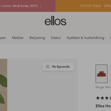
v møbler!
Bruk kode: 3015
OUTLET DEAL -
25% e
Ellos
logo
–
gå
pper
Møbler
Belysning
Dekor
Kjøkken & husholdning
til
forsiden
Vis lignende
Farge: Mo
Ellos H