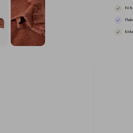
Fri f
Flek
Enke