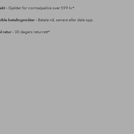
rakt
– Gjelder for normalpakke over 599 kr*
sible betalingsmåter
– Betale nå, senere eller dele opp
l retur
– 30 dagers returrett*