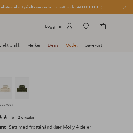
kstra rabatt på alt i vår outlet.
Benytt kode:
ALLOUTLET
Lukk
Gå
Logg inn
til
Gå
favorittmerkede
til
Elektronikk
Merker
Deals
Outlet
Gavekort
produkter
handlekurven
ccarosa
6
2 omtaler
ome
Sett med frottéhåndklær Molly 4 deler