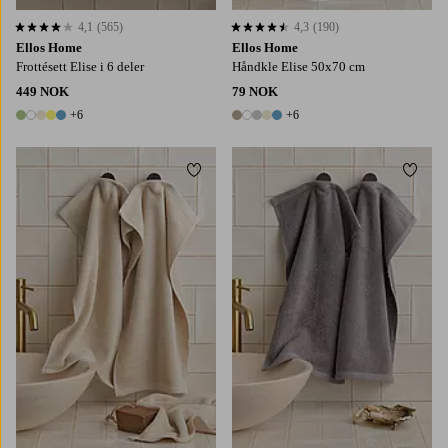
4,1
(565)
4,3
(190)
4,1 basert på 565 karaktergivninger
4,3 basert på 190 karaktergivninger
Ellos Home
Ellos Home
Frottésett Elise i 6 deler
Håndkle Elise 50x70 cm
449 NOK
79 NOK
+6
+6
11 farger
11 farger
Legg til favoritter
Legg t