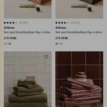
3,8
(67)
3,8
(67)
3,8 basert på 67 karaktergivninger
3,8 basert på 67 karaktergivninger
&Home
&Home
Sett med frottéhåndklær Day 4 deler
Sett med frottéhåndklær Day 4 deler
279 NOK
279 NOK
3 farger
3 farger
Legg til favoritter
Legg t