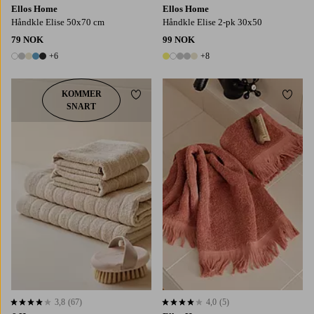
Ellos Home
Ellos Home
Håndkle Elise 50x70 cm
Håndkle Elise 2-pk 30x50
79 NOK
99 NOK
+6
+8
11 farger
13 farger
KOMMER
Legg til favoritter
Legg t
SNART
3,8
(67)
4,0
(5)
3,8 basert på 67 karaktergivninger
4,0 basert på 5 karaktergivninger