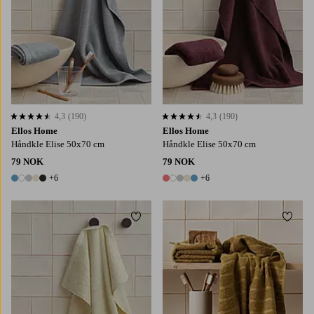
4,3
(190)
4,3
(190)
4,3 basert på 190 karaktergivninger
4,3 basert på 190 karaktergivninger
Ellos Home
Ellos Home
Håndkle Elise 50x70 cm
Håndkle Elise 50x70 cm
79 NOK
79 NOK
+6
+6
11 farger
11 farger
Legg til favoritter
Legg t