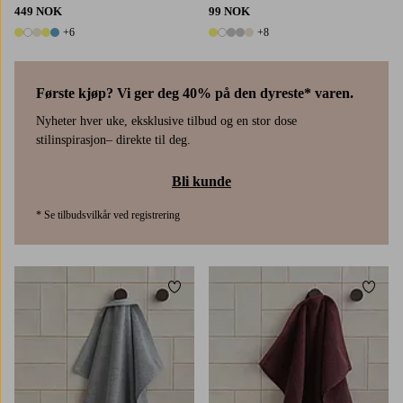
449 NOK
99 NOK
+6
+8
11 farger
13 farger
Første kjøp? Vi ger deg 40% på den dyreste* varen.
Nyheter hver uke, eksklusive tilbud og en stor dose
stilinspirasjon– direkte til deg.
Bli kunde
* Se tilbudsvilkår ved registrering
Legg til favoritter
Legg t