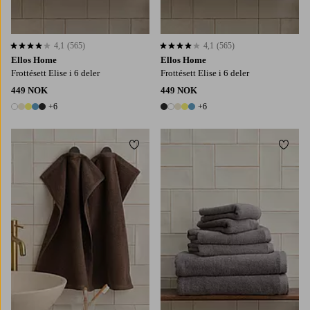
4,1
(565)
4,1
(565)
4,1 basert på 565 karaktergivninger
4,1 basert på 565 karaktergivninger
Ellos Home
Ellos Home
Frottésett Elise i 6 deler
Frottésett Elise i 6 deler
449 NOK
449 NOK
+6
+6
11 farger
11 farger
Legg til favoritter
Legg t