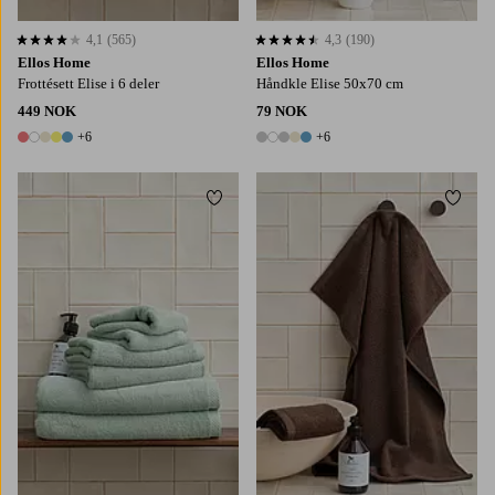
4,1
(565)
4,3
(190)
4,1 basert på 565 karaktergivninger
4,3 basert på 190 karaktergivninger
Ellos Home
Ellos Home
Frottésett Elise i 6 deler
Håndkle Elise 50x70 cm
449 NOK
79 NOK
+6
+6
11 farger
11 farger
Legg til favoritter
Legg t