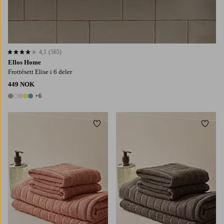
4,1
(565)
4,1 basert på 565 karaktergivninger
Ellos Home
Frottésett Elise i 6 deler
449 NOK
+6
11 farger
Legg til favoritter
Legg t