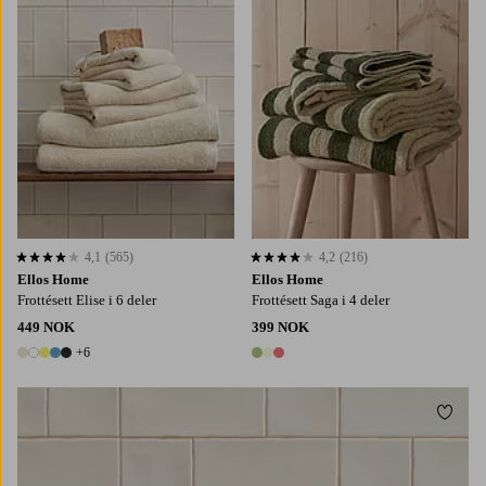
4,1
(565)
4,2
(216)
4,1 basert på 565 karaktergivninger
4,2 basert på 216 karaktergivninger
Ellos Home
Ellos Home
Frottésett Elise i 6 deler
Frottésett Saga i 4 deler
449 NOK
399 NOK
+6
11 farger
3 farger
Legg t