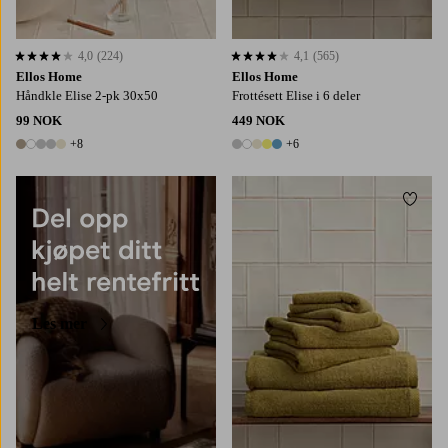
4,0
(224)
4,1
(565)
4,0 basert på 224 karaktergivninger
4,1 basert på 565 karaktergivninger
Ellos Home
Ellos Home
Håndkle Elise 2-pk 30x50
Frottésett Elise i 6 deler
99 NOK
449 NOK
+8
+6
13 farger
11 farger
Legg t
Les mer