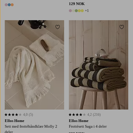
129 NOK
3 farger
+1
6 farger
Legg til favoritter
Legg t
4,0
(5)
4,2
(216)
4,0 basert på 5 karaktergivninger
4,2 basert på 216 karaktergivninger
Ellos Home
Ellos Home
Sett med frottéhåndklær Molly 2
Frottésett Saga i 4 deler
deler