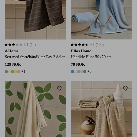
3,1
(14)
4,3
(190)
3,1 basert på 14 karaktergivninger
4,3 basert på 190 karaktergivninger
&Home
Ellos Home
Sett med frottéhåndklær Day 2 deler
Håndkle Elise 50x70 cm
129 NOK
79 NOK
+1
+6
6 farger
11 farger
Legg til favoritter
Legg t