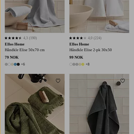
4,3
(190)
4,0
(224)
4,3 basert på 190 karaktergivninger
4,0 basert på 224 karaktergivninger
Ellos Home
Ellos Home
Håndkle Elise 50x70 cm
Håndkle Elise 2-pk 30x50
79 NOK
99 NOK
+6
+8
11 farger
13 farger
Legg til favoritter
Legg t