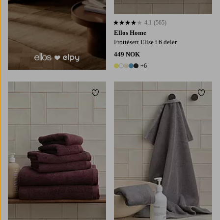
4,1
(565)
4,1 basert på 565 karaktergivninger
Ellos Home
Frottésett Elise i 6 deler
449 NOK
+6
11 farger
Legg til favoritter
Legg t