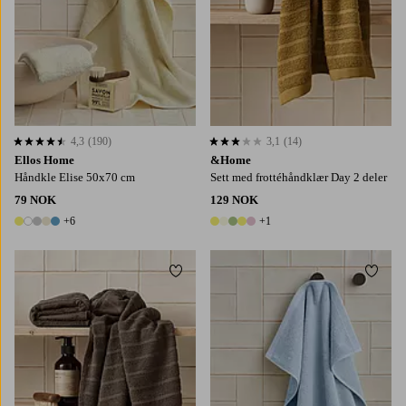
4,3
(190)
3,1
(14)
4,3 basert på 190 karaktergivninger
3,1 basert på 14 karaktergivninger
Ellos Home
&Home
Håndkle Elise 50x70 cm
Sett med frottéhåndklær Day 2 deler
79 NOK
129 NOK
+6
+1
11 farger
6 farger
Legg til favoritter
Legg t