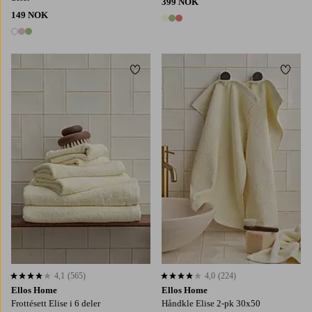
399 NOK
149 NOK
3 farger
3 farger
Legg til favoritter
Legg t
4,1
(565)
4,0
(224)
4,1 basert på 565 karaktergivninger
4,0 basert på 224 karaktergivninger
Ellos Home
Ellos Home
Frottésett Elise i 6 deler
Håndkle Elise 2-pk 30x50