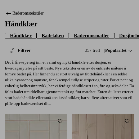
Baderomstekstiler
Håndklær
Håndklær
Badelaken
Baderomsmatter
Dusjforh
Filtrer
357 treff
Sorter på:
Popularitet
Det å få svøpe seg inn et varmt og mykt håndkle etter dusjen, er
hverdagsnytelse på sitt beste. Nye tekstiler er en av de enkleste måtene å
fornye badet på. Her finner du et stort utvalg av frottehåndklær i en rekke
ulike nyanser og mønstre, for eksempel tidløse striper og ruter. For et pent og
enhetlig helhetsinntrykk, har vi ferdige håndklesett i to, fire og seks deler. Da
føles badet umiddelbart gjennomtenkt og fint matchet. Enten du leter etter et
stort badehåndkle eller små ansiktshåndklær, har vi flere alternativer som vil
piffe opp badeværelset ditt.
Legg til favoritter
Legg t