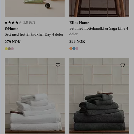
3,8
(67)
Ellos Home
3,8 basert på 67 karaktergivninger
Sett med frottéhåndklær Saga Line 4
&Home
deler
Sett med frottéhåndklær Day 4 deler
399 NOK
279 NOK
3 farger
3 farger
Legg til favoritter
Legg t