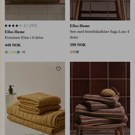
4,1
(565)
Ellos Home
4,1 basert på 565 karaktergivninger
Sett med frottéhåndklær Saga Line 4
Ellos Home
deler
Frottésett Elise i 6 deler
399 NOK
449 NOK
+6
3 farger
11 farger
Legg til favoritter
Legg t