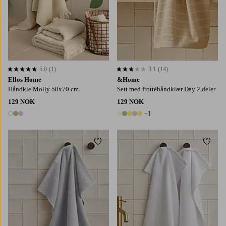
5,0
(1)
3,1
(14)
5,0 basert på 1 karaktergivninger
3,1 basert på 14 karaktergivninger
Ellos Home
&Home
Håndkle Molly 50x70 cm
Sett med frottéhåndklær Day 2 deler
129 NOK
129 NOK
+1
3 farger
6 farger
Legg til favoritter
Legg t