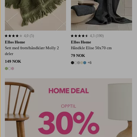
4,0
(5)
4,3
(190)
4,0 basert på 5 karaktergivninger
4,3 basert på 190 karaktergivninger
Ellos Home
Ellos Home
Sett med frottéhåndklær Molly 2
Håndkle Elise 50x70 cm
deler
79 NOK
149 NOK
+6
11 farger
3 farger