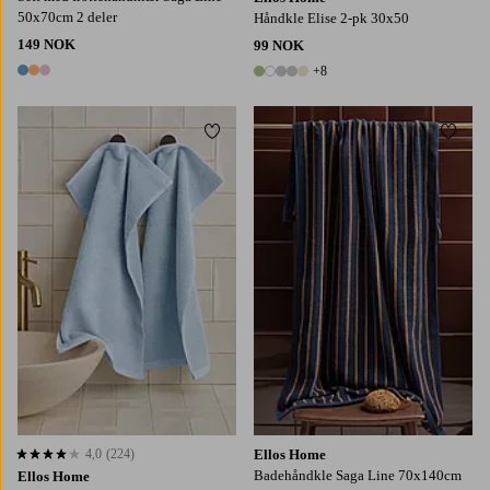
50x70cm 2 deler
Håndkle Elise 2-pk 30x50
149 NOK
99 NOK
+8
3 farger
13 farger
Legg til favoritter
Legg t
4,0
(224)
Ellos Home
4,0 basert på 224 karaktergivninger
Badehåndkle Saga Line 70x140cm
Ellos Home