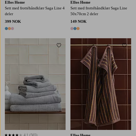
Ellos Home
Ellos Home
Sett med frottéhåndklær Saga Line 4
Sett med frottéhåndklær Saga Line
deler
50x70cm 2 deler
399 NOK
149 NOK
3 farger
3 farger
Legg til favoritter
Legg t
4,1
(565)
Ellos Home