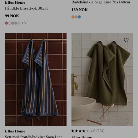
Badehåndkle Saga Line 70x140cm
Ellos Home
Håndkle Elise 2-pk 30x50
189 NOK
99 NOK
3 farger
+8
13 farger
Legg til favoritter
Legg t
Ellos Home
4,0
(224)
4,0 basert på 224 karaktergivninger
Sett med frottéhåndklær Saga Line
Ellos Home