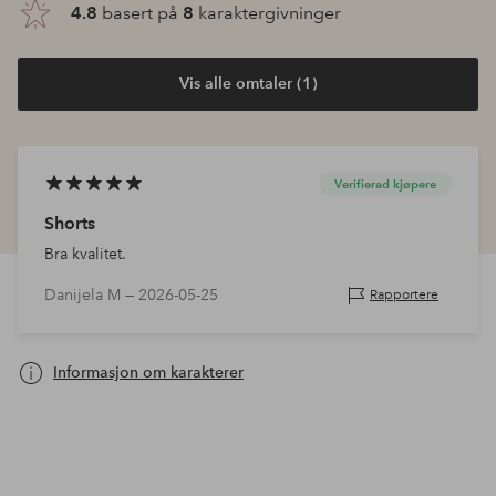
4.8
basert på
8
karaktergivninger
Vis alle omtaler (1)
Verifierad kjøpere
Shorts
Bra kvalitet.
Danijela M —
2026-05-25
Rapportere
Informasjon om karakterer