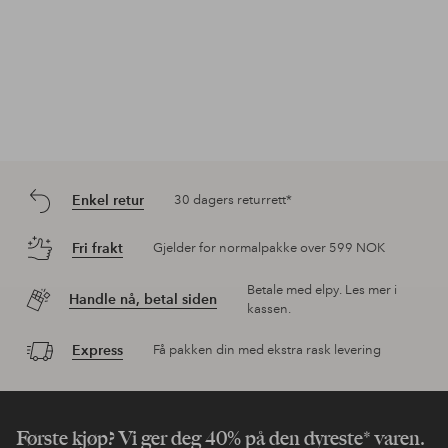
Enkel retur
30 dagers returrett*
Fri frakt
Gjelder for normalpakke over 599 NOK
Betale med elpy. Les mer i
Handle nå, betal siden
kassen.
Express
Få pakken din med ekstra rask levering
Første kjøp? Vi ger deg 40% på den dyreste* varen.