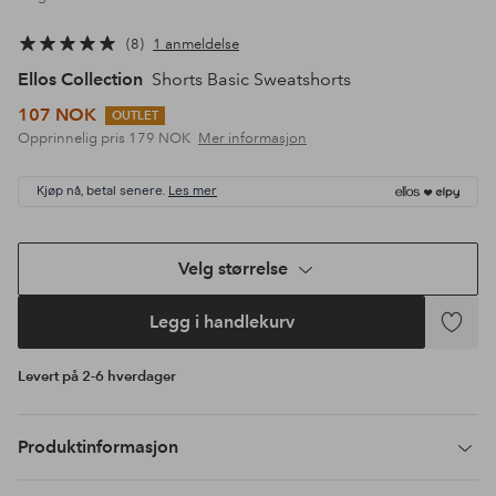
8
1 anmeldelse
Ellos Collection
Shorts Basic Sweatshorts
107 NOK
OUTLET
Opprinnelig pris
179 NOK
Mer informasjon
Kjøp nå, betal senere.
Les mer
Velg størrelse
Legg i handlekurv
Legg
til
Levert på 2-6 hverdager
favoritte
Produktinformasjon