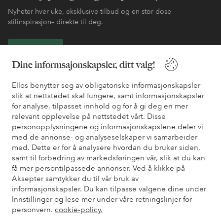
Nyheter hver uke, eksklusive tilbud og en stor dose
stilinspirasjon– direkte til deg.
Bli kunde
Dine informsajonskapsler, ditt valg!
* Se tilbudsvilkår ved registrering
Ellos benytter seg av obligatoriske informasjonskapsler
slik at nettstedet skal fungere, samt informasjonskapsler
for analyse, tilpasset innhold og for å gi deg en mer
Trenger du hjelp?
relevant opplevelse på nettstedet vårt. Disse
Du finner svar på de vanligste spørsmålene i vår FAQ. Du finner
personopplysningene og informasjonskapslene deler vi
også informasjon om hvordan du kan kontakte oss.
med de annonse- og analyseselskaper vi samarbeider
med. Dette er for å analysere hvordan du bruker siden,
samt til forbedring av markedsføringen vår, slik at du kan
Kundeservice
Bestilling
Betalingsmåte
Lev
få mer persontilpassede annonser. Ved å klikke på
Aksepter samtykker du til vår bruk av
informasjonskapsler. Du kan tilpasse valgene dine under
Innstillinger og lese mer under våre retningslinjer for
Mine sider
personvern.
cookie-policy.