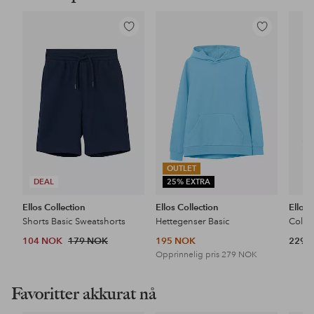
Legg
Legg
til
til
favoritter
favoritter
OUTLET
DEAL
25% EXTRA
Ellos Collection
Ellos Collection
Ellos 
Shorts Basic Sweatshorts
Hettegenser Basic
Colle
104 NOK
179 NOK
195 NOK
229 
Opprinnelig pris
279 NOK
Favoritter akkurat nå