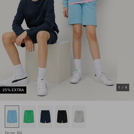
1
/
8
25% EXTRA
Farge: Blå