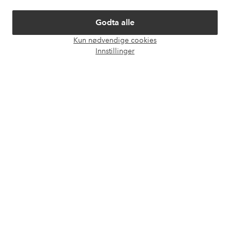
Om Ellos
Godta alle
Våre tjenester
Kun nødvendige cookies
Åpne
Innstillinger
chat-
Vilkår
boks
Venner
Sikre betalinger - Betal direkte eller del opp
Vil du vite mer om
våre betalingsalternativer
?
elpy
elpy
Norge - Velg land