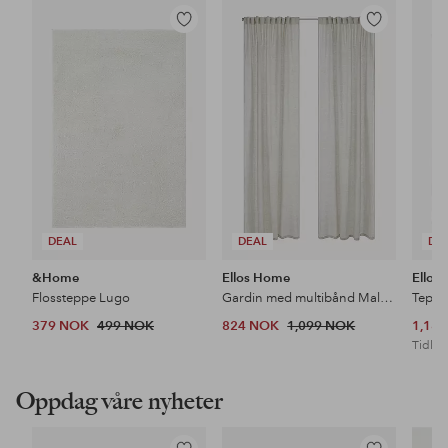
Legg
Legg
til
til
favoritter
favoritter
DEAL
DEAL
DE
&Home
Ellos Home
Ellos
Flossteppe Lugo
Gardin med multibånd Malva 2-pk i 100% lin
Teppe
379 NOK
499 NOK
824 NOK
1,099 NOK
1,18
Tidl. l
Oppdag våre nyheter