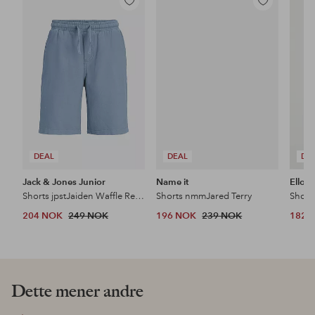
Legg
Legg
til
til
favoritter
favoritter
DEAL
DEAL
DE
Jack & Jones Junior
Name it
Ellos 
Shorts jpstJaiden Waffle Resort Jnr
Shorts nmmJared Terry
Shorts
204 NOK
249 NOK
196 NOK
239 NOK
182 
Dette mener andre