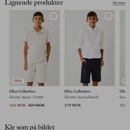
Lignende produkter
Vis mer
Legg
Legg
til
til
favoritter
favoritter
DEAL
DE
Ellos Collection
Ellos Collection
Ellos 
Shorts Jason i frotté
Shorts i bomullstwill
Sweat
163 NOK
229 NOK
279 NOK
127 
Kle som på bildet