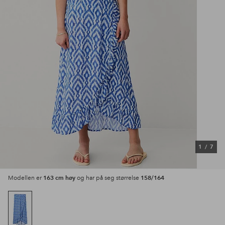
1
/
7
163 cm høy
158/164
Modellen er
og har på seg størrelse