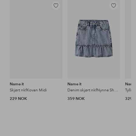
Legg
Legg
til
til
favoritter
favoritter
Name it
Name it
Name 
Skjørt nkfKovan Midi
Denim skjørt nkfNynne Short 2072-mj
Tyllsk
229 NOK
359 NOK
329 