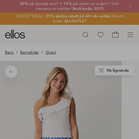
30%
på dyreste vare*
+ 15%
på resten av ordern.* Inkl.
Lukk
massevis av møbler!
Bruk kode: 3015
OUTLET DEAL -
25% ekstra rabatt på alt i vår outlet.
Benytt
kode:
ALLOUTLET
Ellos
Gå
Søk
logo
til
Gå
–
favorittmerkede
til
Barn
Barneklær
Skjørt
gå
produkter
handlekurv
til
forsiden
Vis lignende
Tilbake