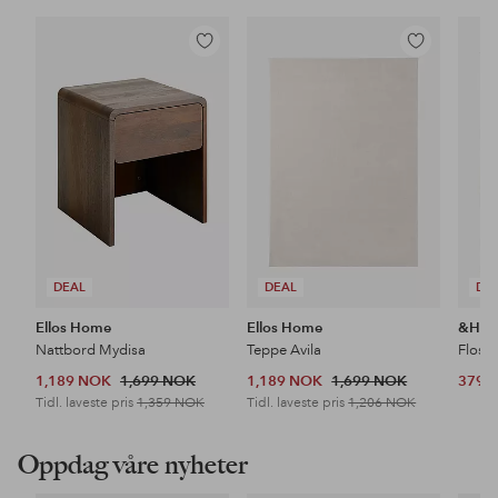
Legg
Legg
til
til
favoritter
favoritter
DEAL
DEAL
DE
Ellos Home
Ellos Home
&Ho
Nattbord Mydisa
Teppe Avila
Floss
1,189 NOK
1,699 NOK
1,189 NOK
1,699 NOK
379 
Tidl. laveste pris
1,359 NOK
Tidl. laveste pris
1,206 NOK
Oppdag våre nyheter