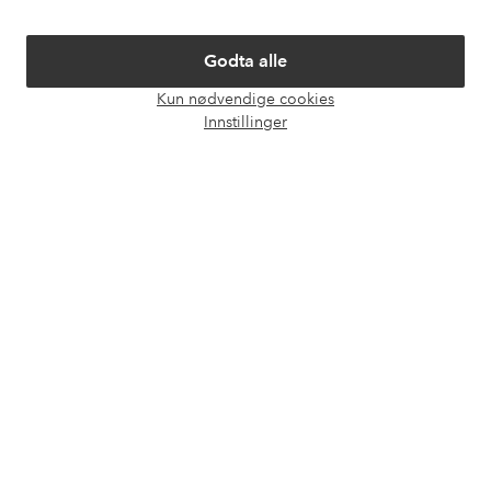
Om Ellos
Godta alle
Våre tjenester
Kun nødvendige cookies
Åpne
Innstillinger
chat-
Vilkår
boks
Venner
Sikre betalinger - Betal direkte eller del opp
Vil du vite mer om
våre betalingsalternativer
?
elpy
elpy
Norge - Velg land