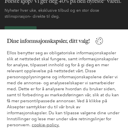
Første kjøp? Vi ger deg 40% på den dyreste* varen.
Nyheter hver uke, eksklusive tilbud og en stor dose
stilinspirasjon– direkte til deg.
Bli kunde
Dine informsajonskapsler, ditt valg!
* Se tilbudsvilkår ved registrering
Ellos benytter seg av obligatoriske informasjonskapsler
slik at nettstedet skal fungere, samt informasjonskapsler
for analyse, tilpasset innhold og for å gi deg en mer
Trenger du hjelp?
relevant opplevelse på nettstedet vårt. Disse
personopplysningene og informasjonskapslene deler vi
Du finner svar på de vanligste spørsmålene i vår FAQ. Du finner
med de annonse- og analyseselskaper vi samarbeider
også informasjon om hvordan du kan kontakte oss.
med. Dette er for å analysere hvordan du bruker siden,
samt til forbedring av markedsføringen vår, slik at du kan
Kundeservice
Bestilling
Betalingsmåte
Lev
få mer persontilpassede annonser. Ved å klikke på
Aksepter samtykker du til vår bruk av
informasjonskapsler. Du kan tilpasse valgene dine under
Innstillinger og lese mer under våre retningslinjer for
Mine sider
personvern.
cookie-policy.