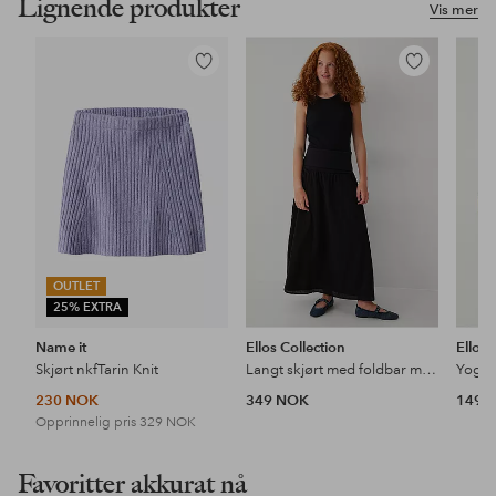
Lignende produkter
Vis mer
Legg
Legg
til
til
favoritter
favoritter
OUTLET
25% EXTRA
Name it
Ellos Collection
Ellos 
Skjørt nkfTarin Knit
Langt skjørt med foldbar midje
Yogas
230 NOK
349 NOK
149 
Opprinnelig pris
329 NOK
Favoritter akkurat nå