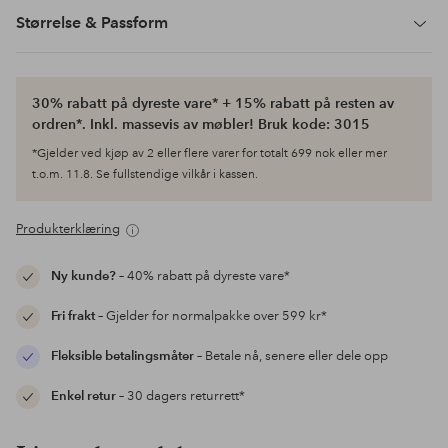
Størrelse & Passform
30% rabatt på dyreste vare* + 15% rabatt på resten av
ordren*. Inkl. massevis av møbler! Bruk kode: 3015
*Gjelder ved kjøp av 2 eller flere varer for totalt 699 nok eller mer
t.o.m. 11.8. Se fullstendige vilkår i kassen.
Produkterklæring
Ny kunde?
– 40% rabatt på dyreste vare*
Fri frakt
– Gjelder for normalpakke over 599 kr*
Fleksible betalingsmåter
– Betale nå, senere eller dele opp
Enkel retur
– 30 dagers returrett*