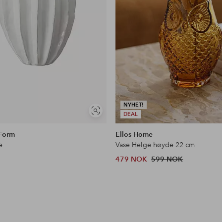
NYHET!
Vis
DEAL
lignende
Form
Ellos Home
e
Vase Helge høyde 22 cm
479 NOK
599 NOK