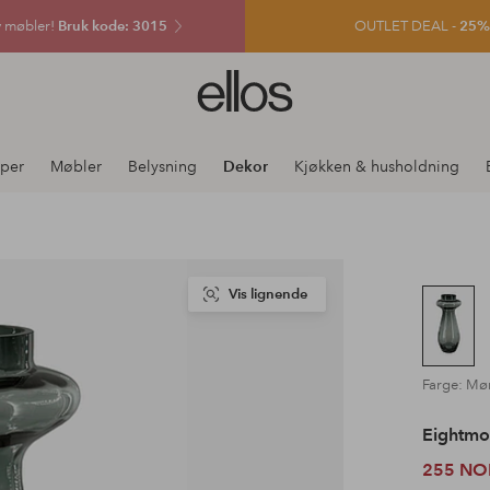
v møbler!
Bruk kode: 3015
OUTLET DEAL -
25% e
Ellos
logo
–
gå
per
Møbler
Belysning
Dekor
Kjøkken & husholdning
til
forsiden
Vis lignende
Farge: Mø
Eightm
255 NO