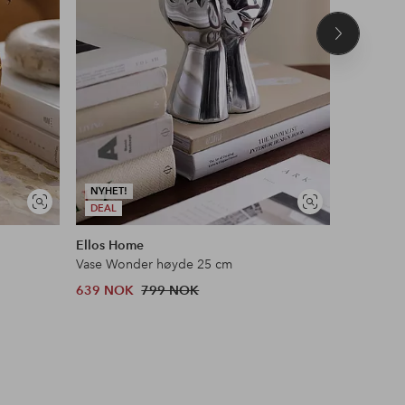
Neste
produkt
NYHET!
Vis
Vis
DEAL
NYHET!
lignende
lignende
Ellos Home
Ellos Ho
Vase Wonder høyde 25 cm
Plantepot
639 NOK
799 NOK
399 NOK