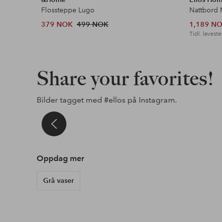
Flossteppe Lugo
Nattbord 
379 NOK
499 NOK
1,189 N
Tidl. laveste
Share your favorites!
Bilder tagget med
#ellos
på Instagram.
elinbrolin
Innlegg
siljeholiman
Innlegg
nytthusmedutsikt
Innlegg
villa.ham
publisert
publisert
publisert
av
av
av
Oppdag mer
Grå vaser