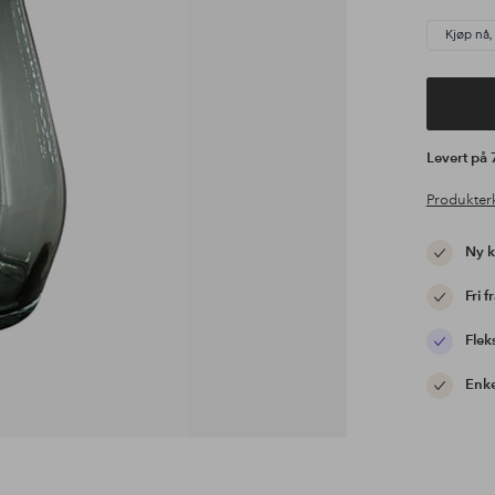
Kjøp nå,
Levert på
Produkter
Ny 
Fri f
Flek
Enke