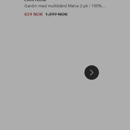
Gardin med multibånd Malva 2-pk i 100% lin
Sengekap
824 NOK
1,099 NOK
599 NOK
abina
Innlegg
ellosofficial
Innlegg
selmasmatlada
Innlegg
selmasmatla
publisert
publisert
publisert
av
av
av