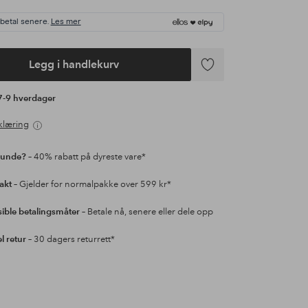
 betal senere.
Les mer
Legg i handlekurv
Legg
til
 7-9 hverdager
favoritter
klæring
kunde?
– 40% rabatt på dyreste vare*
rakt
– Gjelder for normalpakke over 599 kr*
sible betalingsmåter
– Betale nå, senere eller dele opp
l retur
– 30 dagers returrett*