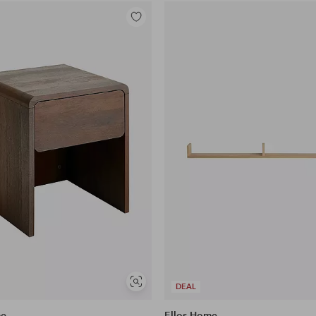
Legg
til
favoritter
Vis
DEAL
lignende
me
Ellos Home