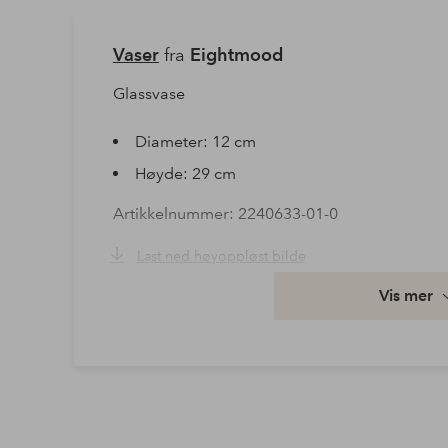
Vaser
fra
Eightmood
Glassvase
Diameter: 12 cm
Høyde: 29 cm
Artikkelnummer: 2240633-01-0
Last ned høyoppløst bilde
Vis mer
Fri frakt
Gjelder for normalpakke over 599 kr
Les mer