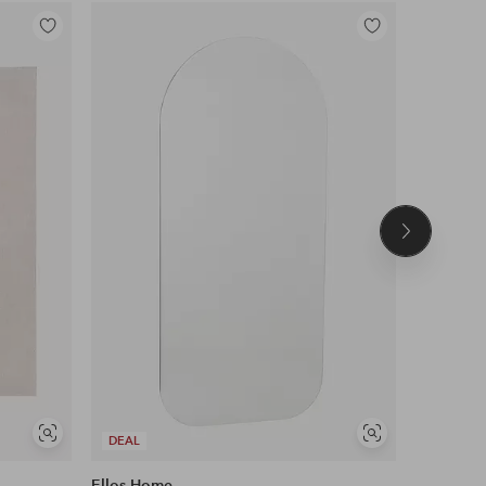
Legg
Legg
til
til
favoritter
favoritter
Neste
produkt
Vis
Vis
DEAL
DEAL
lignende
lignende
Ellos Home
Ellos Ho