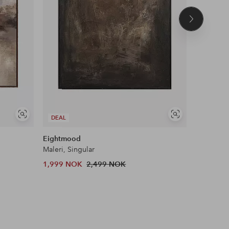
Neste
produkt
Vis
Vis
DEAL
DEAL
lignende
lignende
Eightmood
Eightmo
Maleri, Singular
Maleri, ha
1,999 NOK
2,499 NOK
1,279 N