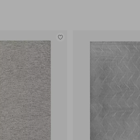
Legg
til
favoritter