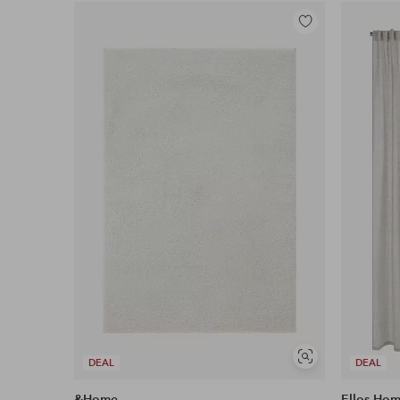
Legg
til
favoritter
Vis
DEAL
DEAL
lignende
&Home
Ellos Ho