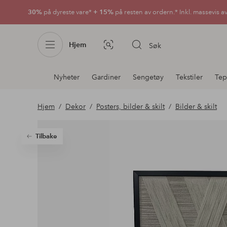
30%
på dyreste vare*
+ 15%
på resten av ordern.* Inkl. massevis a
Hjem
Søk
Bildesøk
Avdelingsnavigering
Nyheter
Gardiner
Sengetøy
Tekstiler
Tep
Hjem
Dekor
Posters, bilder & skilt
Bilder & skilt
Tilbake