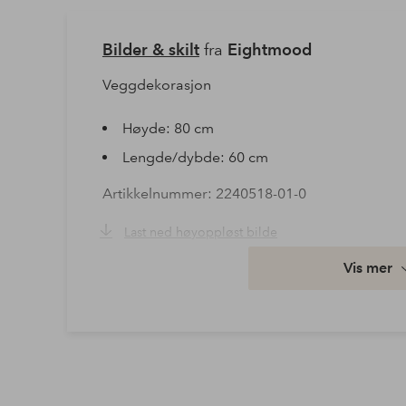
Bilder & skilt
fra
Eightmood
Veggdekorasjon
Høyde: 80 cm
Lengde/dybde: 60 cm
Artikkelnummer: 2240518-01-0
Last ned høyoppløst bilde
Vis mer
Fri frakt
Gjelder for normalpakke over 599 kr
Les mer