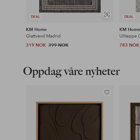
Vis
DEAL
DEAL
lignende
KM Home
KM Hom
Glattvevd Madrid
Ullteppe 
319 NOK
399 NOK
783 NOK
Oppdag våre nyheter
Legg
til
favoritter