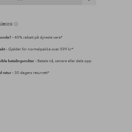
Legg
til
favoritter
klæring
kunde?
– 40% rabatt på dyreste vare*
rakt
– Gjelder for normalpakke over 599 kr*
sible betalingsmåter
– Betale nå, senere eller dele opp
l retur
– 30 dagers returrett*