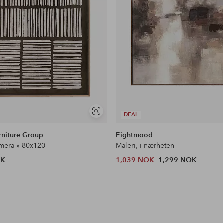
Vis
DEAL
lignende
rniture Group
Eightmood
Emera » 80x120
Maleri, i nærheten
OK
1,039 NOK
1,299 NOK