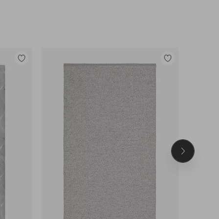
Legg
Legg
til
til
favoritter
favoritter
Neste
produkt