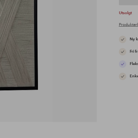
Utsolgt
Produkter
Ny 
Fri f
Flek
Enke