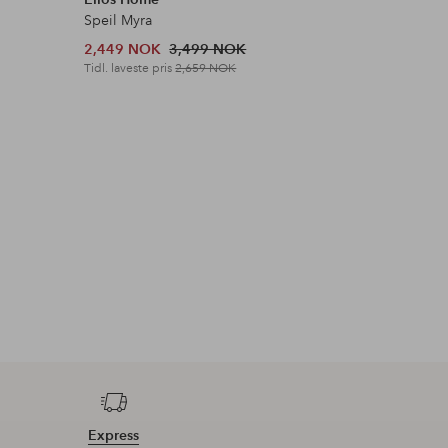
Speil Myra
Vegghylle
2,449 NOK
3,499 NOK
699 NOK
Tidl. laveste pris
2,659 NOK
Tidl. lavest
Express