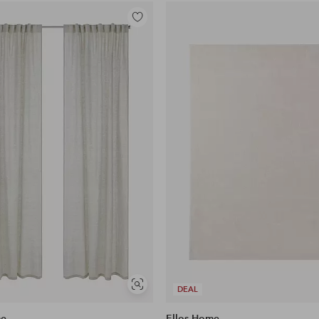
Legg
til
favoritter
Vis
DEAL
lignende
me
Ellos Home