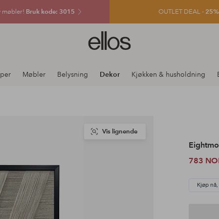
v møbler!
Bruk kode: 3015
OUTLET DEAL -
25% e
Ellos
logo
–
gå
per
Møbler
Belysning
Dekor
Kjøkken & husholdning
til
forsiden
Vis lignende
Eightm
783 NO
Kjøp nå,