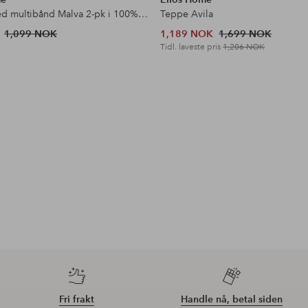
Gardin med multibånd Malva 2-pk i 100% lin
Teppe Avila
1,099 NOK
1,189 NOK
1,699 NOK
Tidl. laveste pris
1,206 NOK
Fri frakt
Handle nå, betal siden