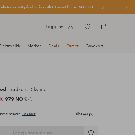
kstra rabatt på alt i vår outlet.
Benytt kode:
ALLOUTLET
Lukk
Gå
Logg inn
til
Gå
favorittmerkede
til
Elektronikk
Merker
Deals
Outlet
Gavekort
produkter
handlekurven
ood
Trådkunst Skyline
K
979 NOK
 betal senere.
Les mer
Legg i handlekurv