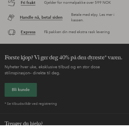
Fri frakt
Gjelder for normalpakke over 599 NOK
Betale med elpy. Les mer i
Handle nå, betal siden
kassen.
Express
Få pakken din med ekstra rask levering
Første kjøp? Vi ger deg 40% på den dyreste* varen.
Nyheter hver uke, eksklusive tilbud og en stor dose
stilinspirasjon– direkte til deg.
Bli kunde
* Se tilbudsvilkår ved registrering
Trenger du hjelp?