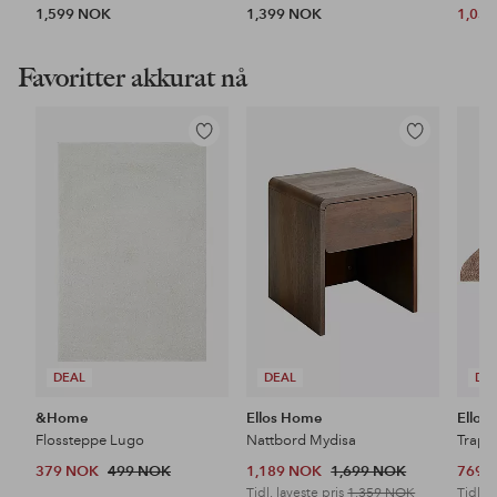
1,599 NOK
1,399 NOK
1,03
Favoritter akkurat nå
Legg
Legg
til
til
favoritter
favoritter
DEAL
DEAL
DE
&Home
Ellos Home
Ellos
Flossteppe Lugo
Nattbord Mydisa
Trapp
379 NOK
499 NOK
1,189 NOK
1,699 NOK
769 
Tidl. laveste pris
1,359 NOK
Tidl. l