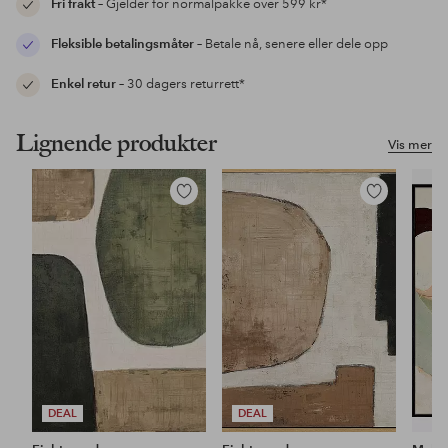
Fri frakt
– Gjelder for normalpakke over 599 kr*
Fleksible betalingsmåter
– Betale nå, senere eller dele opp
Enkel retur
– 30 dagers returrett*
Lignende produkter
Vis mer
Legg
Legg
til
til
favoritter
favoritter
DEAL
DEAL