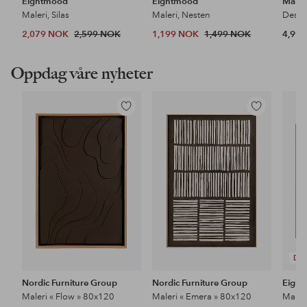
Eightmood
Eightmood
Maler
Maleri, Silas
Maleri, Nesten
2,079 NOK
2,599 NOK
1,199 NOK
1,499 NOK
4,99
Oppdag våre nyheter
Legg
Legg
til
til
favoritter
favoritter
DE
Nordic Furniture Group
Nordic Furniture Group
Eigh
Maleri « Flow » 80x120
Maleri « Emera » 80x120
Maler