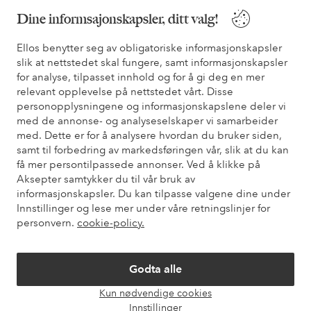
Du finner svar på de vanligste spørsmålene i vår FAQ. Du finner
Dine informsajonskapsler, ditt valg!
også informasjon om hvordan du kan kontakte oss.
Ellos benytter seg av obligatoriske informasjonskapsler
slik at nettstedet skal fungere, samt informasjonskapsler
Kundeservice
Bestilling
Betalingsmåte
Lev
for analyse, tilpasset innhold og for å gi deg en mer
relevant opplevelse på nettstedet vårt. Disse
personopplysningene og informasjonskapslene deler vi
Mine sider
med de annonse- og analyseselskaper vi samarbeider
med. Dette er for å analysere hvordan du bruker siden,
samt til forbedring av markedsføringen vår, slik at du kan
Om Ellos
få mer persontilpassede annonser. Ved å klikke på
Aksepter samtykker du til vår bruk av
informasjonskapsler. Du kan tilpasse valgene dine under
Våre tjenester
Innstillinger og lese mer under våre retningslinjer for
personvern.
cookie-policy.
Vilkår
Godta alle
Venner
Kun nødvendige cookies
Åpne
Innstillinger