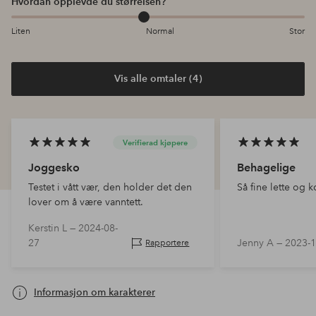
Hvordan opplevde du størrelsen?
Liten
Normal
Stor
Vis alle omtaler (4)
Verifierad kjøpere
Joggesko
Behagelige
Testet i vått vær, den holder det den
Så fine lette og 
lover om å være vanntett.
Kerstin L —
2024-08-
27
Jenny A —
2023-1
Rapportere
Informasjon om karakterer