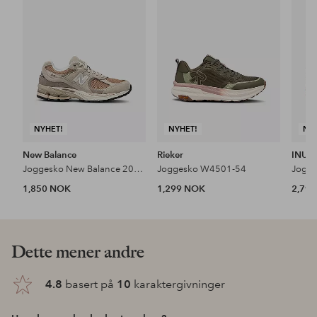
favoritter
favoritter
NYHET!
NYHET!
NY
New Balance
Rieker
INUIK
Joggesko New Balance 2002r
Joggesko W4501-54
1,850 NOK
1,299 NOK
2,79
Dette mener andre
4.8
basert på
10
karaktergivninger