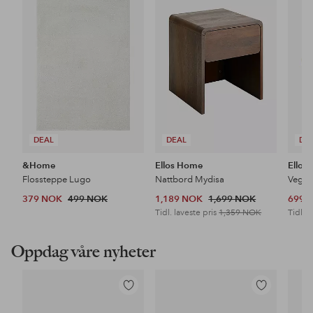
til
til
favoritter
favoritter
DEAL
DEAL
DE
&Home
Ellos Home
Ellos
Flossteppe Lugo
Nattbord Mydisa
Veggh
379 NOK
499 NOK
1,189 NOK
1,699 NOK
699 
Tidl. laveste pris
1,359 NOK
Tidl. l
Oppdag våre nyheter
Legg
Legg
til
til