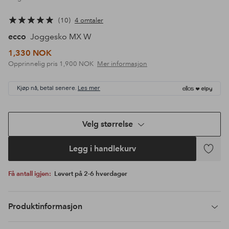
10
4 omtaler
ecco
Joggesko MX W
1,330 NOK
Opprinnelig pris
1,900 NOK
Mer informasjon
Kjøp nå, betal senere.
Les mer
Velg størrelse
Legg i handlekurv
Legg
til
Få antall igjen:
Levert på 2-6 hverdager
favoritte
Produktinformasjon