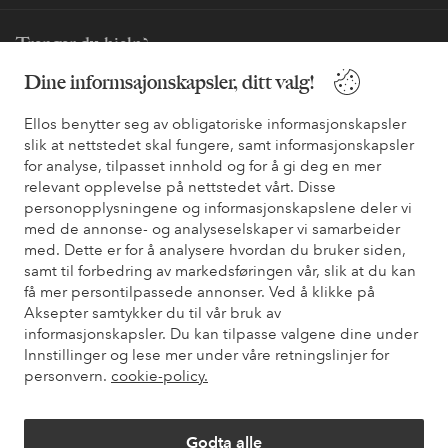
Trenger du hjelp?
Dine informsajonskapsler, ditt valg!
Du finner svar på de vanligste spørsmålene i vår FAQ. Du finner
også informasjon om hvordan du kan kontakte oss.
Ellos benytter seg av obligatoriske informasjonskapsler
slik at nettstedet skal fungere, samt informasjonskapsler
Kundeservice
Bestilling
Betalingsmåte
Lev
for analyse, tilpasset innhold og for å gi deg en mer
relevant opplevelse på nettstedet vårt. Disse
personopplysningene og informasjonskapslene deler vi
med de annonse- og analyseselskaper vi samarbeider
Mine sider
med. Dette er for å analysere hvordan du bruker siden,
samt til forbedring av markedsføringen vår, slik at du kan
få mer persontilpassede annonser. Ved å klikke på
Om Ellos
Aksepter samtykker du til vår bruk av
informasjonskapsler. Du kan tilpasse valgene dine under
Våre tjenester
Innstillinger og lese mer under våre retningslinjer for
personvern.
cookie-policy.
Vilkår
Godta alle