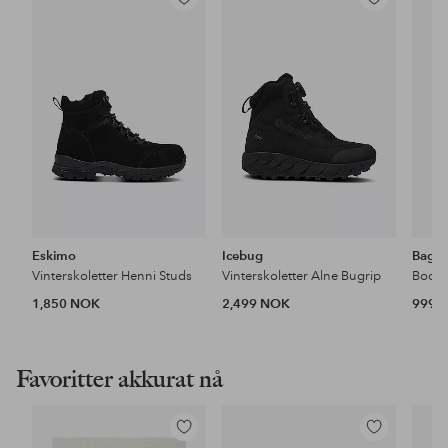
Legg
Legg
til
til
favoritter
favoritter
Eskimo
Icebug
Bagh
Vinterskoletter Henni Studs
Vinterskoletter Alne Bugrip
Boots
1,850 NOK
2,499 NOK
999 
Favoritter akkurat nå
Legg
Legg