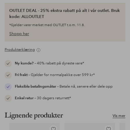
OUTLET DEAL - 25% ekstra rabatt på alt i vår outlet. Bruk
kode: ALLOUTLET
*Gjelder varer merket med OUTLET t.o.m. 11.8.
Shopp her
Produkterklæring
Ny kunde?
– 40% rabatt på dyreste vare*
Fri frakt
– Gjelder for normalpakke over 599 kr*
Fleksible betalingsmåter
– Betale nå, senere eller dele opp
Enkel retur
– 30 dagers returrett*
Lignende produkter
Vis mer