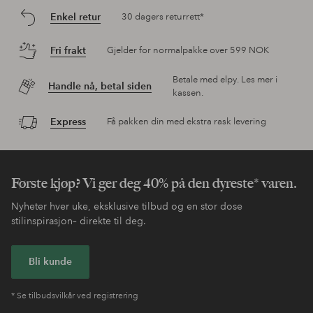
Enkel retur
30 dagers returrett*
Fri frakt
Gjelder for normalpakke over 599 NOK
Betale med elpy. Les mer i
Handle nå, betal siden
kassen.
Express
Få pakken din med ekstra rask levering
Første kjøp? Vi ger deg 40% på den dyreste* varen.
Nyheter hver uke, eksklusive tilbud og en stor dose
stilinspirasjon– direkte til deg.
Bli kunde
* Se tilbudsvilkår ved registrering