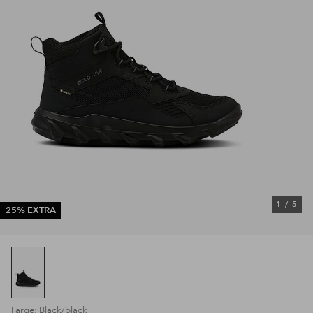
1
/
5
25% EXTRA
Farge: Black/black